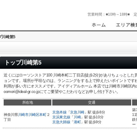
営業時間：
■10時～18時■
プ川崎第5
トップ川崎第5
近くにはローソンストア100 川崎本町二丁目店(徒歩2分)がありちょっとし
ョンです。場所が平坦なのは、ランニングをする上で抑えたいポイントです
利用が多い方にオススメです。アイディアルホーム 本店では川崎市川崎区内
oomori@ideal-gr.co.jpにてご要望やこだわりなどお申し付け下さい。
所在地
交通
築
京急本線
「
京急川崎
」駅 徒歩8分
神奈川県
川崎市川崎区
本町
２
1
京浜東北線
「
川崎
」駅 徒歩10分
丁目
鉄
京急大師線
「
港町
」駅 徒歩9分
ー