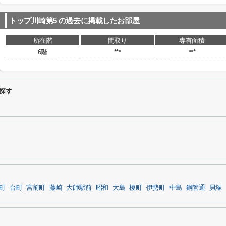
トップ川崎第5
の過去に掲載したお部屋
所在階
間取り
専有面積
6階
***
***
探す
町
台町
宮前町
藤崎
大師駅前
昭和
大島
榎町
伊勢町
中島
鋼管通
貝塚