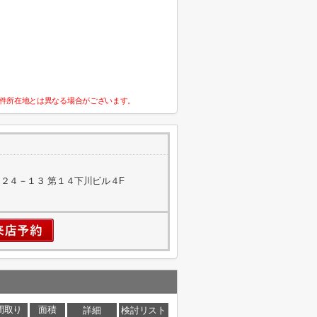
件所在地とは異なる場合がございます。
２４－１３ 第１４下川ビル４F
間取り
面積
詳細
検討リスト