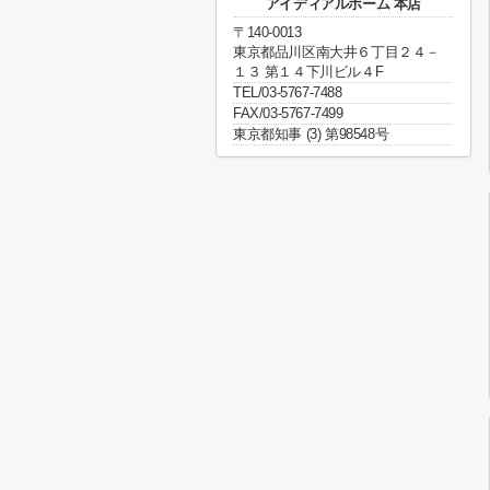
アイディアルホーム 本店
〒140-0013
東京都品川区南大井６丁目２４－
１３ 第１４下川ビル４F
TEL/03-5767-7488
FAX/03-5767-7499
東京都知事 (3) 第98548号