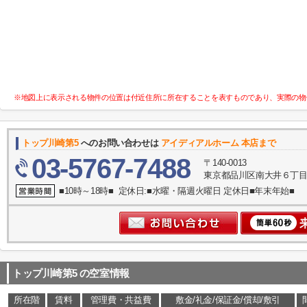
※地図上に表示される物件の位置は付近住所に所在することを表すものであり、実際の物
トップ川崎第5
へのお問い合わせは
アイディアルホーム 本店まで
03-5767-7488
〒140-0013
東京都品川区南大井６丁目
■10時～18時■ 定休日:■水曜・隔週火曜日 定休日■年末年始■
トップ川崎第5
の空室情報
所在階
賃料
管理費・共益費
敷金/礼金/保証金/償却/敷引