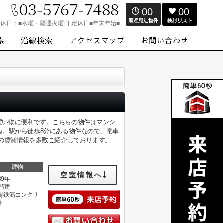
00
00
定休日：
■水曜・隔週火曜日 定休日■年末年始■
た買い物に便利です。こちらの物件はマンシ
ね。駅から徒歩8分にある物件なので、電車
の賃貸情報を多数ご紹介しております。
建物
空室情報へ
39年
1階建
骨鉄筋コンクリ
ト