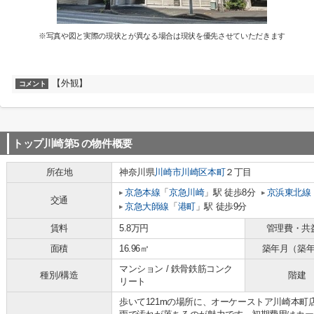
※写真や図と実際の現状とが異なる場合は現状を優先させていただきます
【外観】
コメント
トップ川崎第5
の物件概要
所在地
神奈川県
川崎市川崎区
本町
２丁目
京急本線
「
京急川崎
」駅 徒歩8分
京浜東北線
交通
京急大師線
「
港町
」駅 徒歩9分
賃料
5.8万円
管理費・共
面積
16.96㎡
築年月（築
マンション / 鉄骨鉄筋コンク
種別/構造
階建
リート
歩いて121mの場所に、オーケーストア川崎本