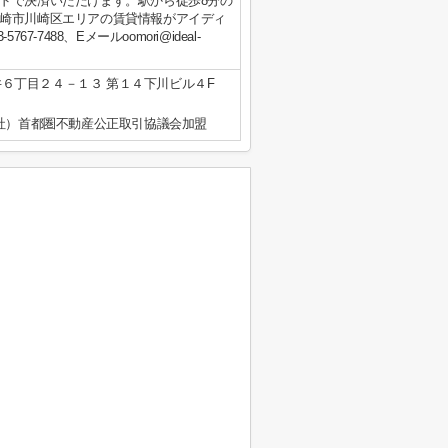
ドで決済いただけます。駅から徒歩8分の
崎市川崎区エリアの賃貸情報がアイディ
7488、Eメールoomori@ideal-
６丁目２４－１３ 第１４下川ビル４F
公社）首都圏不動産公正取引協議会加盟