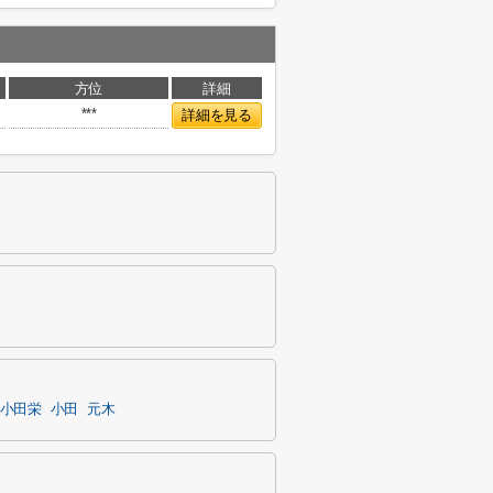
方位
詳細
***
詳細を見る
小田栄
小田
元木