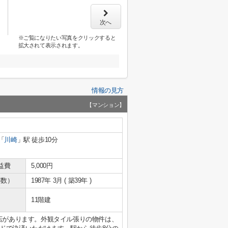
次へ
※ご覧になりたい写真をクリックすると
拡大されて表示されます。
情報の見方
【マンション】
「
川崎
」駅 徒歩10分
益費
5,000円
年数）
1987年 3月 ( 築39年 )
11階建
町店があります。外観タイル張りの物件は、