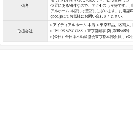
雨で汚れが落ちるのが魅力です。初期費用はカー
備考
位置にある物件なので、アクセスも良好です。川
アルホーム 本店には豊富にございます。お電話03-5767-
gr.co.jpにてお気軽にお問い合わせください。
アイディアルホーム 本店
東京都品川区南大井
TEL:03-5767-7488
東京都知事 (3) 第98548号
取扱会社
(公社）全日本不動産協会東京都本部会員 、(