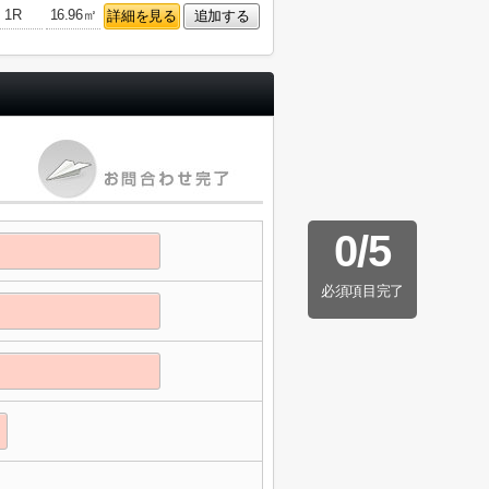
1R
16.96㎡
詳細を見る
追加する
0
/
5
必須項目完了