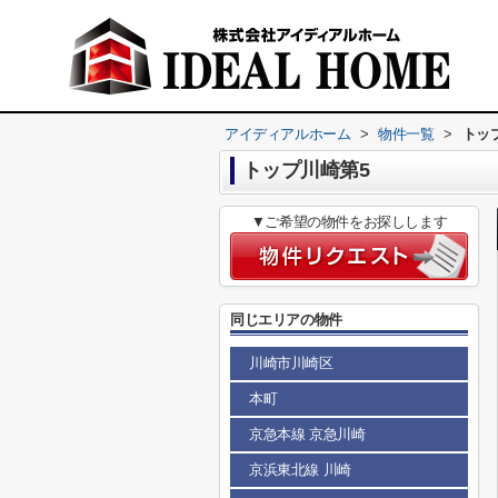
アイディアルホーム
>
物件一覧
>
トッ
トップ川崎第5
▼ご希望の物件をお探しします
同じエリアの物件
川崎市川崎区
本町
京急本線 京急川崎
京浜東北線 川崎