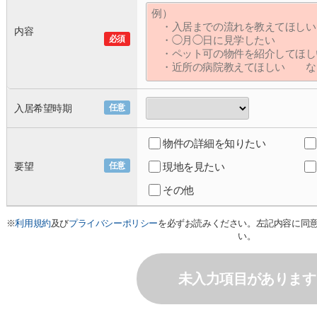
内容
必須
入居希望時期
任意
物件の詳細を知りたい
要望
任意
現地を見たい
その他
※
利用規約
及び
プライバシーポリシー
を必ずお読みください。左記内容に同
い。
未入力項目があります