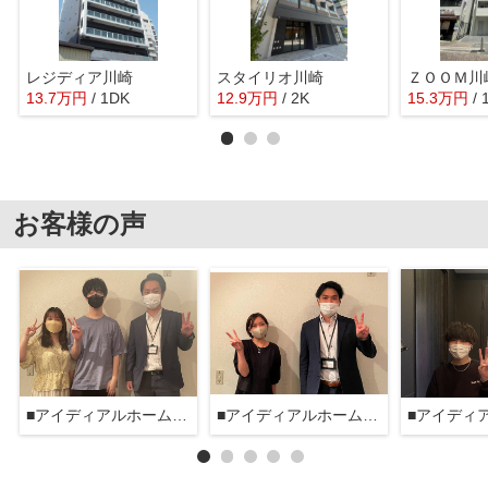
レジディア川崎
スタイリオ川崎
ＺＯＯＭ川
13.7
万
円
/ 1DK
12.9
万
円
/ 2K
15.3
万
円
/ 
お客様の声
■アイディアルホーム大森本店■
■アイディアルホーム大森本店■