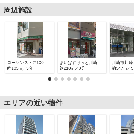
周辺施設
ローソンストア100
まいばすけっと川崎駅東店
川崎市川崎
約183m／3分
約218m／3分
約347m／
エリアの近い物件