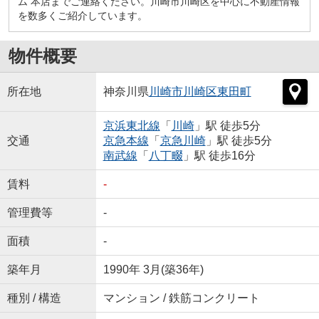
ム 本店までご連絡ください。川崎市川崎区を中心に不動産情報
を数多くご紹介しています。
物件概要
所在地
神奈川県
川崎市川崎区
東田町
京浜東北線
「
川崎
」駅 徒歩5分
交通
京急本線
「
京急川崎
」駅 徒歩5分
南武線
「
八丁畷
」駅 徒歩16分
賃料
-
管理費等
-
面積
-
築年月
1990年 3月(築36年)
種別 / 構造
マンション / 鉄筋コンクリート