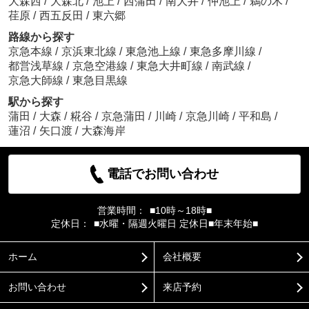
大森西
/
大森北
/
池上
/
西蒲田
/
南大井
/
仲池上
/
鵜の木
/
荏原
/
西五反田
/
東六郷
路線から探す
京急本線
/
京浜東北線
/
東急池上線
/
東急多摩川線
/
都営浅草線
/
京急空港線
/
東急大井町線
/
南武線
/
京急大師線
/
東急目黒線
駅から探す
蒲田
/
大森
/
糀谷
/
京急蒲田
/
川崎
/
京急川崎
/
平和島
/
蓮沼
/
矢口渡
/
大森海岸
電話でお問い合わせ
営業時間：
■10時～18時■
定休日：
■水曜・隔週火曜日 定休日■年末年始■
ホーム
会社概要
お問い合わせ
来店予約