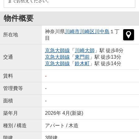
までお伝えください。
物件概要
神奈川県
川崎市川崎区
川中島
１丁
所在地
目
京急大師線
「
川崎大師
」駅 徒歩8分
交通
京急大師線
「
東門前
」駅 徒歩13分
京急大師線
「
鈴木町
」駅 徒歩14分
賃料
-
管理費等
-
面積
-
築年月
2026年 4月(新築)
種別 / 構造
アパート / 木造
階建
3階建