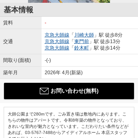
基本情報
賃料
-
京急大師線
「
川崎大師
」駅 徒歩8分
交通
京急大師線
「
東門前
」駅 徒歩13分
京急大師線
「
鈴木町
」駅 徒歩14分
間取り(面積)
-(-)
築年月
2026年 4月(新築)
お問い合わせ(無料)
大師公園まで280mです。ごみ置き場は敷地内にあります。こ
ちらの物件はアパートです。令和8年築の物件となっており、
きれいな室内が魅力となっています。こだわりたい条件などが
あれば、03-5767-7488からアイディアルホーム 本店スタッフ