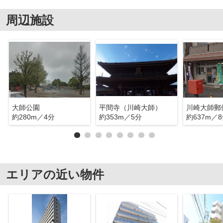
周辺施設
大師公園
平間寺（川崎大師）
川崎大師郵
約280m／4分
約353m／5分
約637m／
エリアの近い物件