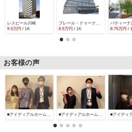
レスピール川崎
プレール・ドゥーク川崎大師
パティーナ
9.5
万
円
/ 1K
8.5
万
円
/ 1K
8.75
万
円
/ 
お客様の声
■アイディアルホーム大森本店■
■アイディアルホーム大森本店■