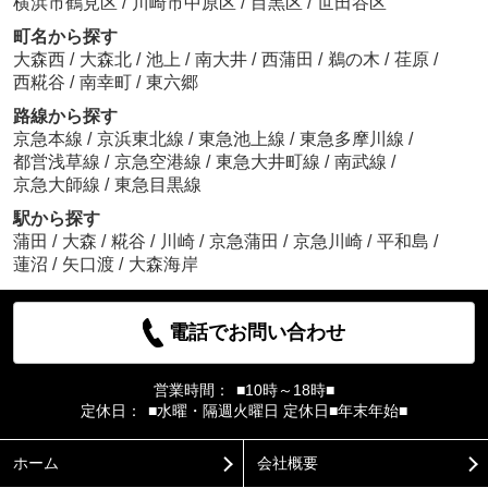
横浜市鶴見区
/
川崎市中原区
/
目黒区
/
世田谷区
町名から探す
大森西
/
大森北
/
池上
/
南大井
/
西蒲田
/
鵜の木
/
荏原
/
西糀谷
/
南幸町
/
東六郷
路線から探す
京急本線
/
京浜東北線
/
東急池上線
/
東急多摩川線
/
都営浅草線
/
京急空港線
/
東急大井町線
/
南武線
/
京急大師線
/
東急目黒線
駅から探す
蒲田
/
大森
/
糀谷
/
川崎
/
京急蒲田
/
京急川崎
/
平和島
/
蓮沼
/
矢口渡
/
大森海岸
電話でお問い合わせ
営業時間：
■10時～18時■
定休日：
■水曜・隔週火曜日 定休日■年末年始■
ホーム
会社概要