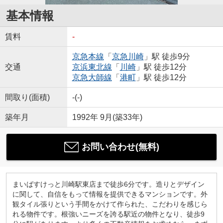
基本情報
賃料
-
京急本線
「
京急川崎
」駅 徒歩9分
交通
京浜東北線
「
川崎
」駅 徒歩12分
京急大師線
「
港町
」駅 徒歩12分
間取り(面積)
-(-)
築年月
1992年 9月(築33年)
お問い合わせ(無料)
まいばすけっと川崎駅東店まで徒歩6分です。造りとデザイン
に関して、自信をもって情報を提供できるマンションです。外
観タイル張りという手間をかけて作られた、こだわりを感じら
れる物件です。根強いニーズを誇る駅近の物件となり、徒歩9