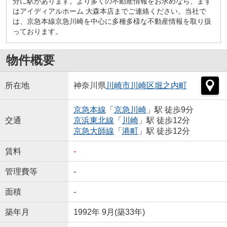
分に駅があります。より多くの不動産情報をお求めなら、まず
はアイディアルホーム 大森本店までご連絡ください。当社で
は、京急本線京急川崎を中心に多種多様な不動産情報を取り扱
っております。
物件概要
所在地
神奈川県
川崎市川崎区
堀之内町
京急本線
「
京急川崎
」駅 徒歩9分
交通
京浜東北線
「
川崎
」駅 徒歩12分
京急大師線
「
港町
」駅 徒歩12分
賃料
-
管理費等
-
面積
-
築年月
1992年 9月(築33年)