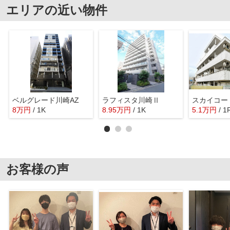
エリアの近い物件
ベルグレード川崎AZ
ラフィスタ川崎Ⅱ
スカイコー
8
万
円
/ 1K
8.95
万
円
/ 1K
5.1
万
円
/ 1
お客様の声