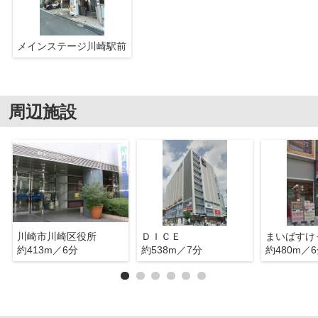
メインステージ川崎駅前
周辺施設
川崎市川崎区役所
ＤＩＣＥ
約413m／6分
約538m／7分
約480m／