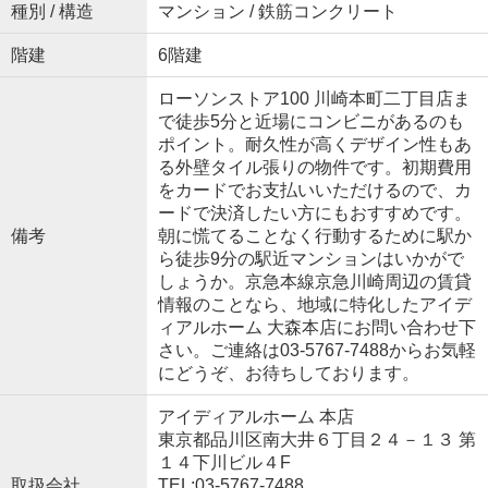
種別 / 構造
マンション / 鉄筋コンクリート
階建
6階建
ローソンストア100 川崎本町二丁目店ま
で徒歩5分と近場にコンビニがあるのも
ポイント。耐久性が高くデザイン性もあ
る外壁タイル張りの物件です。初期費用
をカードでお支払いいただけるので、カ
ードで決済したい方にもおすすめです。
備考
朝に慌てることなく行動するために駅か
ら徒歩9分の駅近マンションはいかがで
しょうか。京急本線京急川崎周辺の賃貸
情報のことなら、地域に特化したアイデ
ィアルホーム 大森本店にお問い合わせ下
さい。ご連絡は03-5767-7488からお気軽
にどうぞ、お待ちしております。
アイディアルホーム 本店
東京都品川区南大井６丁目２４－１３ 第
１４下川ビル４F
取扱会社
TEL:03-5767-7488