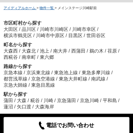
アイディアルホーム
>
物件一覧
>
メインステージ川崎駅前
市区町村から探す
大田区
/
品川区
/
川崎市川崎区
/
川崎市幸区
/
横浜市鶴見区
/
川崎市中原区
/
目黒区
/
世田谷区
町名から探す
大森西
/
大森北
/
池上
/
南大井
/
西蒲田
/
鵜の木
/
荏原
/
西糀谷
/
南幸町
/
東六郷
路線から探す
京急本線
/
京浜東北線
/
東急池上線
/
東急多摩川線
/
都営浅草線
/
京急空港線
/
東急大井町線
/
南武線
/
京急大師線
/
東急目黒線
駅から探す
蒲田
/
大森
/
糀谷
/
川崎
/
京急蒲田
/
京急川崎
/
平和島
/
蓮沼
/
矢口渡
/
大森海岸
電話でお問い合わせ