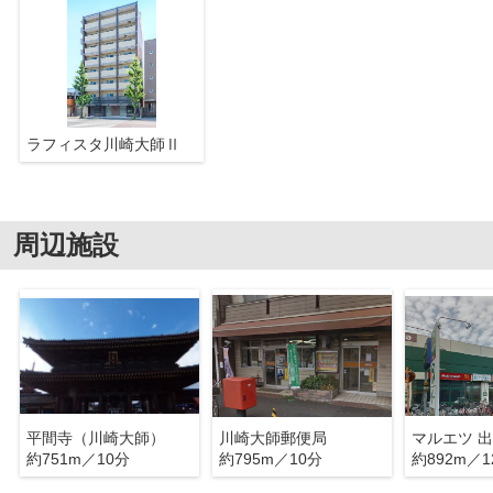
ラフィスタ川崎大師Ⅱ
周辺施設
平間寺（川崎大師）
川崎大師郵便局
マルエツ 
約751m／10分
約795m／10分
約892m／1