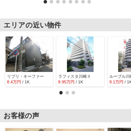
エリアの近い物件
リブリ・キーファー
ラフィスタ川崎Ⅱ
ルーブル川
8.4
万
円
/ 1K
8.95
万
円
/ 1K
9.1
万
円
/ 1
お客様の声