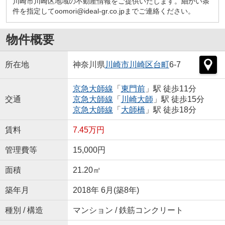
川崎市川崎区地域の不動産情報をご提供いたします。細かい条
件を指定してoomori@ideal-gr.co.jpまでご連絡ください。
物件概要
所在地
神奈川県
川崎市川崎区
台町
6-7
京急大師線
「
東門前
」駅 徒歩11分
交通
京急大師線
「
川崎大師
」駅 徒歩15分
京急大師線
「
大師橋
」駅 徒歩18分
賃料
7.45万円
管理費等
15,000円
面積
21.20㎡
築年月
2018年 6月(築8年)
種別 / 構造
マンション / 鉄筋コンクリート