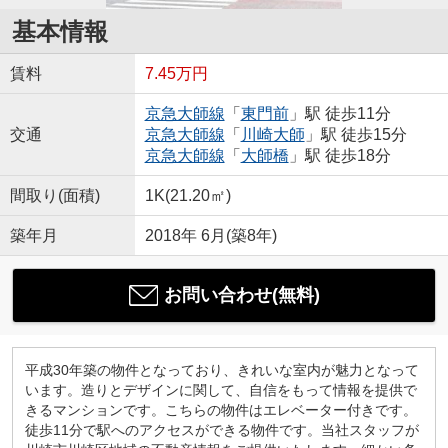
基本情報
賃料
7.45万円
京急大師線
「
東門前
」駅 徒歩11分
交通
京急大師線
「
川崎大師
」駅 徒歩15分
京急大師線
「
大師橋
」駅 徒歩18分
間取り(面積)
1K(21.20㎡)
築年月
2018年 6月(築8年)
お問い合わせ(無料)
平成30年築の物件となっており、きれいな室内が魅力となって
います。造りとデザインに関して、自信をもって情報を提供で
きるマンションです。こちらの物件はエレベーター付きです。
徒歩11分で駅へのアクセスができる物件です。当社スタッフが