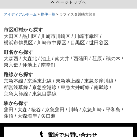
ページトップへ
アイディアルホーム
>
物件一覧
>
ラフィスタ川崎大師Ⅱ
市区町村から探す
大田区
/
品川区
/
川崎市川崎区
/
川崎市幸区
/
横浜市鶴見区
/
川崎市中原区
/
目黒区
/
世田谷区
町名から探す
大森西
/
大森北
/
池上
/
南大井
/
西蒲田
/
荏原
/
鵜の木
/
東六郷
/
仲池上
/
南幸町
路線から探す
京急本線
/
京浜東北線
/
東急池上線
/
東急多摩川線
/
都営浅草線
/
京急空港線
/
東急大井町線
/
南武線
/
京急大師線
/
東急目黒線
駅から探す
蒲田
/
大森
/
糀谷
/
京急蒲田
/
川崎
/
京急川崎
/
平和島
/
蓮沼
/
大森海岸
/
矢口渡
電話でお問い合わせ