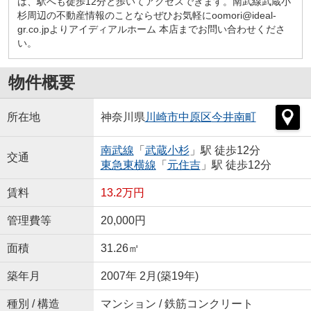
は、駅へも徒歩12分と歩いてアクセスできます。南武線武蔵小
杉周辺の不動産情報のことならぜひお気軽にoomori@ideal-
gr.co.jpよりアイディアルホーム 本店までお問い合わせくださ
い。
物件概要
所在地
神奈川県
川崎市中原区
今井南町
南武線
「
武蔵小杉
」駅 徒歩12分
交通
東急東横線
「
元住吉
」駅 徒歩12分
賃料
13.2万円
管理費等
20,000円
面積
31.26㎡
築年月
2007年 2月(築19年)
種別 / 構造
マンション / 鉄筋コンクリート