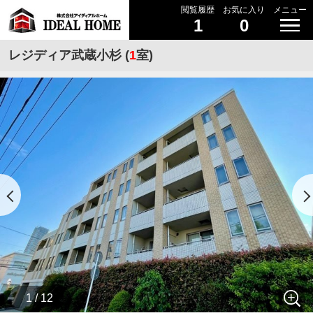
閲覧履歴
お気に入り
メニュー
1
0
レジディア武蔵小杉 (
1
室)
1 / 12