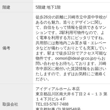
階建
5階建 地下1階
徒歩26分の距離に川崎市立中原中学校が
あるのも魅力。造りとデザインに関し
て、自信をもって情報を提供できるマン
ションです。2駅利用可物件なので、よ
く電車を利用する方にピッタリですね。
共用部には敷地内ごみ置き場・エレベー
備考
タなどが備わっておりとても充実してい
ます。駅まで徒歩12分でアクセス可能な
物件です。oomori@ideal-gr.co.jpからお
問い合わせをお待ちしております。川崎
市中原区に根付いた賃貸情報をお届けい
たしますので、まずはお気軽にご連絡く
ださい。
アイディアルホーム 本店
東京都品川区南大井６丁目２４－１３ 第
１４下川ビル４F
取扱会社
TEL:03-5767-7488
東京都知事 (3) 第98548号