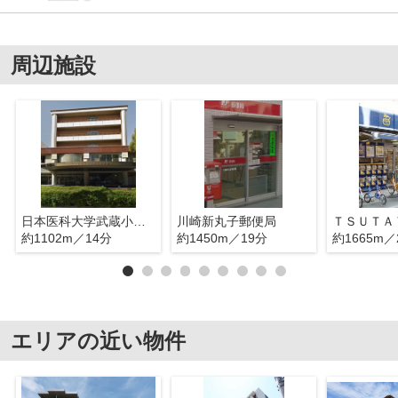
周辺施設
日本医科大学武蔵小杉病院
川崎新丸子郵便局
約1102m／14分
約1450m／19分
約1665m／
エリアの近い物件