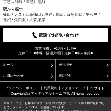
京急大師線
/
東急目黒線
駅から探す
蒲田
/
大森
/
京急蒲田
/
糀谷
/
川崎
/
京急川崎
/
平和島
/
蓮沼
/
矢口渡
/
大森海岸
電話でお問い合わせ
営業時間：
■10時～18時■
定休日：
■水曜・隔週火曜日 定休日■年末年始■
ホーム
会社概要
お問い合わせ
来店予約
プライバシーポリシー
利用規約
アクセスマップ
PCサイト
Copyright(c) アイディアルホーム 本店 All rights reserved.
当サイトでは、お客様の当サイト利用状況把握、サービス向上検討を目的と
して、クッキー（Cookie）を使用しています。