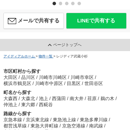
メールで共有する
LINEで共有する
ページトップへ
アイディアルホーム
>
物件一覧
>
レジディア武蔵小杉
市区町村から探す
大田区
/
品川区
/
川崎市川崎区
/
川崎市幸区
/
横浜市鶴見区
/
川崎市中原区
/
目黒区
/
世田谷区
町名から探す
大森西
/
大森北
/
池上
/
西蒲田
/
南大井
/
荏原
/
鵜の木
/
仲池上
/
東六郷
/
西糀谷
路線から探す
京急本線
/
京浜東北線
/
東急池上線
/
東急多摩川線
/
都営浅草線
/
東急大井町線
/
京急空港線
/
南武線
/