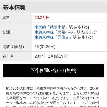
基本情報
賃料
13.2万円
南武線
「
武蔵小杉
」駅 徒歩12分
交通
東急東横線
「
武蔵小杉
」駅 徒歩12分
東急東横線
「
元住吉
」駅 徒歩12分
間取り(面積)
1R(31.26㎡)
築年月
2007年 2月(築19年)
お問い合わせ(無料)
徒歩26分の距離に川崎市立中原中学校があるのも魅力。2駅利
用可能な物件なので行動範囲も広がります。こちらの物件では
初期費用をカードでお支払いいただけます。共用部にはエレベ
ータ・敷地内ごみ置き場などが揃っております。こちらの物件