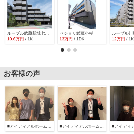
ルーブル武蔵新城七番館
セジョリ武蔵小杉
10.6
万
円
/ 1K
13
万
円
/ 1DK
12
万
円
/ 1K
お客様の声
■アイディアルホーム大森本店■
■アイディアルホーム大森本店■