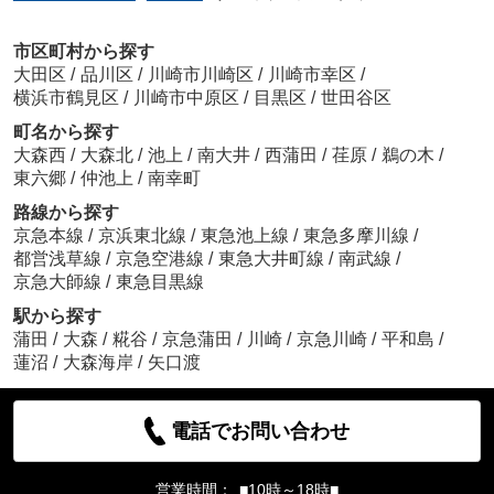
市区町村から探す
大田区
/
品川区
/
川崎市川崎区
/
川崎市幸区
/
横浜市鶴見区
/
川崎市中原区
/
目黒区
/
世田谷区
町名から探す
大森西
/
大森北
/
池上
/
南大井
/
西蒲田
/
荏原
/
鵜の木
/
東六郷
/
仲池上
/
南幸町
路線から探す
京急本線
/
京浜東北線
/
東急池上線
/
東急多摩川線
/
都営浅草線
/
京急空港線
/
東急大井町線
/
南武線
/
京急大師線
/
東急目黒線
駅から探す
蒲田
/
大森
/
糀谷
/
京急蒲田
/
川崎
/
京急川崎
/
平和島
/
蓮沼
/
大森海岸
/
矢口渡
電話でお問い合わせ
営業時間：
■10時～18時■