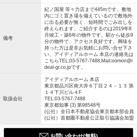
紀ノ国屋 等々力店まで445mです。敷地
内にゴミ置き場を備えているので敷地外
に出る必要が無く、短時間でごみ出しを
終えられます。ご紹介するのは2019年8
月竣工・築6年の物件です。駅から徒歩9
備考
分の物件で、アクセス良好です。興味を
持った方は是非お気軽にお問い合せ下さ
い。アイディアルホーム 本店の連絡先は
こちらTEL;03-5767-7488,Mail;oomori@i
deal-gr.co.jpです。
アイディアルホーム 本店
東京都品川区南大井６丁目２４－１３ 第
１４下川ビル４F
取扱会社
TEL:03-5767-7488
東京都知事 (3) 第98548号
(公社）全日本不動産協会東京都本部会員
(公社）首都圏不動産公正取引協議会加盟
お問い合わせ(無料)