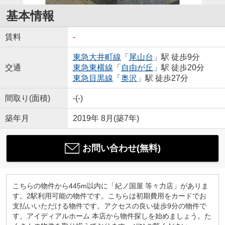
基本情報
賃料
-
東急大井町線
「
尾山台
」駅 徒歩9分
交通
東急東横線
「
自由が丘
」駅 徒歩20分
東急目黒線
「
奥沢
」駅 徒歩27分
間取り(面積)
-(-)
築年月
2019年 8月(築7年)
お問い合わせ(無料)
こちらの物件から445m以内に「紀ノ国屋 等々力店」がありま
す。2駅利用可能の物件です。こちらは初期費用をカードでお
支払いいただける物件です。アクセスの良い徒歩9分の物件で
す。アイディアルホーム 本店から物件探しを始めましょう。た