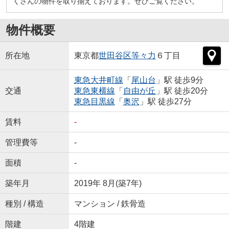
くさんの物件を取り揃えております。ぜひご覧ください。
物件概要
所在地
東京都
世田谷区
等々力
６丁目
東急大井町線
「
尾山台
」駅 徒歩9分
交通
東急東横線
「
自由が丘
」駅 徒歩20分
東急目黒線
「
奥沢
」駅 徒歩27分
賃料
-
管理費等
-
面積
-
築年月
2019年 8月(築7年)
種別 / 構造
マンション / 鉄骨造
階建
4階建