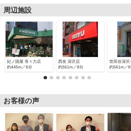
周辺施設
紀ノ国屋 等々力店
西友 深沢店
世田谷深沢
約445m／6分
約561m／8分
約561m／
お客様の声