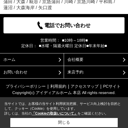
蒲田
/
大森
/
糀谷
/
京急蒲田
/
川崎
/
京急川崎
/
平和島
/
蓮沼
/
大森海岸
/
矢口渡
電話でお問い合わせ
営業時間：
■10時～18時■
定休日：
■水曜・隔週火曜日 定休日■年末年始■
ホーム
会社概要
お問い合わせ
来店予約
プライバシーポリシー
利用規約
アクセスマップ
PCサイト
Copyright(c) アイディアルホーム 本店 All rights reserved.
当サイトでは、お客様の当サイト利用状況把握、サービス向上検討を目的と
して、クッキー（Cookie）を使用しています。
詳しくは、当社の
「Cookieの取扱いについて」
をご確認ください。
閉じる