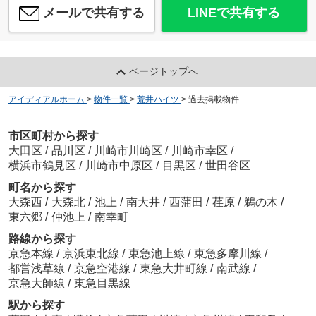
メールで共有する
LINEで共有する
ページトップへ
アイディアルホーム
>
物件一覧
>
荒井ハイツ
>
過去掲載物件
市区町村から探す
大田区
/
品川区
/
川崎市川崎区
/
川崎市幸区
/
横浜市鶴見区
/
川崎市中原区
/
目黒区
/
世田谷区
町名から探す
大森西
/
大森北
/
池上
/
南大井
/
西蒲田
/
荏原
/
鵜の木
/
東六郷
/
仲池上
/
南幸町
路線から探す
京急本線
/
京浜東北線
/
東急池上線
/
東急多摩川線
/
都営浅草線
/
京急空港線
/
東急大井町線
/
南武線
/
京急大師線
/
東急目黒線
駅から探す