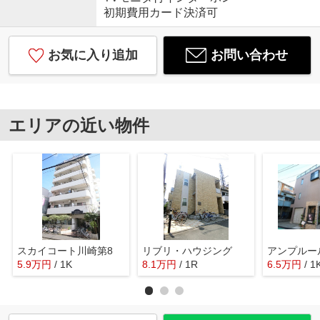
初期費用カード決済可
お気に入り追加
お問い合わせ
エリアの近い物件
スカイコート川崎第8
リブリ・ハウジング
5.9
万
円
/ 1K
8.1
万
円
/ 1R
6.5
万
円
/ 1