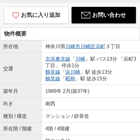
お気に入り追加
お問い合わせ
物件概要
所在地
神奈川県
川崎市川崎区
浜町
３丁目
京浜東北線
「
川崎
」駅 バス13分 「浜町3
丁目」 停歩1分
交通
鶴見線
「
浜川崎
」駅 徒歩13分
鶴見線
「
昭和
」駅 徒歩15分
築年月
1989年 2月(築37年)
向き
南西
種別 / 構造
マンション / 鉄骨造
所在階 / 階建
4階 / 4階建