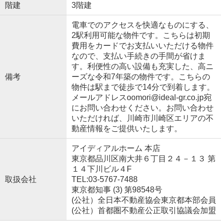
階建
3階建
電車でのアクセスを快適なものにする、
2駅利用可能な物件です。こちらは初期
費用をカードでお支払いいただける物件
なので、支払い手続きの手間が省けま
す。利便性の高い設備も充実した、高ニ
備考
ーズな令和7年築の物件です。こちらの
物件は駅まで徒歩で14分で到着します。
メールアドレスoomori@ideal-gr.co.jp宛
にお問い合わせください。お問い合わせ
いただければ、川崎市川崎区エリアの不
動産情報をご提供いたします。
アイディアルホーム 本店
東京都品川区南大井６丁目２４－１３ 第
１４下川ビル４F
取扱会社
TEL:03-5767-7488
東京都知事 (3) 第98548号
(公社）全日本不動産協会東京都本部会員
(公社）首都圏不動産公正取引協議会加盟