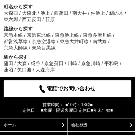
町名から探す
大森西
/
大森北
/
池上
/
西蒲田
/
南大井
/
仲池上
/
鵜の木
/
東六郷
/
西五反田
/
荏原
路線から探す
京急本線
/
京浜東北線
/
東急池上線
/
東急多摩川線
/
都営浅草線
/
京急空港線
/
東急大井町線
/
南武線
/
京急大師線
/
東急目黒線
駅から探す
蒲田
/
大森
/
糀谷
/
京急蒲田
/
川崎
/
京急川崎
/
平和島
/
蓮沼
/
矢口渡
/
大森海岸
電話でお問い合わせ
営業時間：
■10時～18時■
定休日：
■水曜・隔週火曜日 定休日■年末年始■
ホーム
会社概要