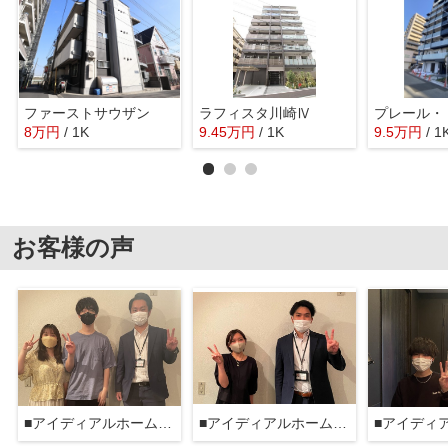
ファーストサウザン
ラフィスタ川崎Ⅳ
8
万
円
/ 1K
9.45
万
円
/ 1K
9.5
万
円
/ 1
お客様の声
■アイディアルホーム大森本店■
■アイディアルホーム大森本店■