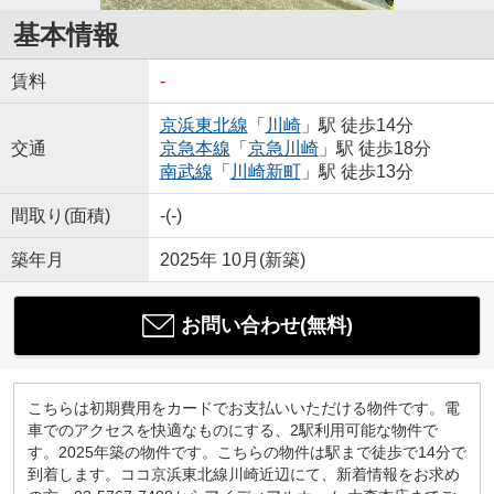
基本情報
賃料
-
京浜東北線
「
川崎
」駅 徒歩14分
交通
京急本線
「
京急川崎
」駅 徒歩18分
南武線
「
川崎新町
」駅 徒歩13分
間取り(面積)
-(-)
築年月
2025年 10月(新築)
お問い合わせ(無料)
こちらは初期費用をカードでお支払いいただける物件です。電
車でのアクセスを快適なものにする、2駅利用可能な物件で
す。2025年築の物件です。こちらの物件は駅まで徒歩で14分で
到着します。ココ京浜東北線川崎近辺にて、新着情報をお求め