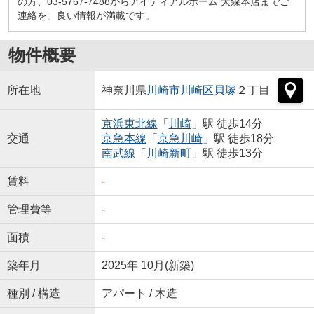
の方、03-5767-7488からアイディアルホーム 大森本店までご
連絡を。良い情報が満載です。
物件概要
所在地
神奈川県
川崎市川崎区
貝塚
２丁目
京浜東北線
「
川崎
」駅 徒歩14分
交通
京急本線
「
京急川崎
」駅 徒歩18分
南武線
「
川崎新町
」駅 徒歩13分
賃料
-
管理費等
-
面積
-
築年月
2025年 10月(新築)
種別 / 構造
アパート / 木造