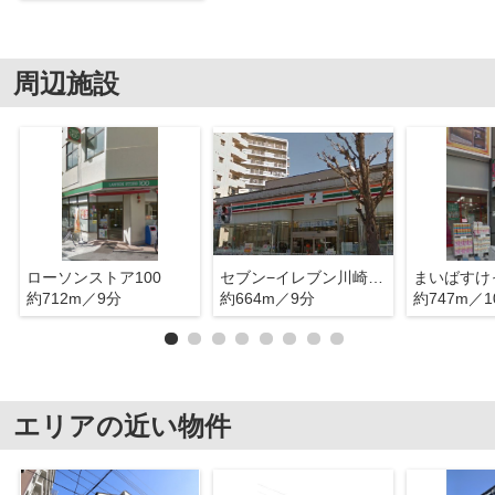
周辺施設
ローソンストア100
セブン−イレブン川崎さつき橋店
約712m／9分
約664m／9分
約747m／1
エリアの近い物件