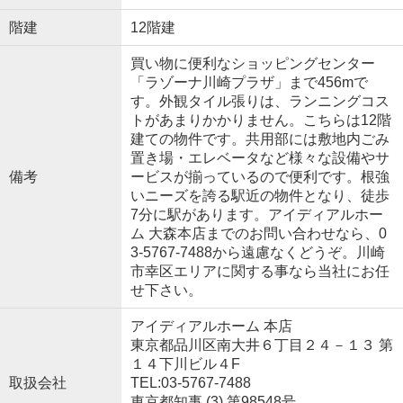
階建
12階建
買い物に便利なショッピングセンター
「ラゾーナ川崎プラザ」まで456mで
す。外観タイル張りは、ランニングコス
トがあまりかかりません。こちらは12階
建ての物件です。共用部には敷地内ごみ
置き場・エレベータなど様々な設備やサ
備考
ービスが揃っているので便利です。根強
いニーズを誇る駅近の物件となり、徒歩
7分に駅があります。アイディアルホー
ム 大森本店までのお問い合わせなら、0
3-5767-7488から遠慮なくどうぞ。川崎
市幸区エリアに関する事なら当社にお任
せ下さい。
アイディアルホーム 本店
東京都品川区南大井６丁目２４－１３ 第
１４下川ビル４F
取扱会社
TEL:03-5767-7488
東京都知事 (3) 第98548号