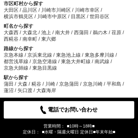
市区町村から探す
大田区
/
品川区
/
川崎市川崎区
/
川崎市幸区
/
横浜市鶴見区
/
川崎市中原区
/
目黒区
/
世田谷区
町名から探す
大森西
/
大森北
/
池上
/
南大井
/
西蒲田
/
鵜の木
/
荏原
/
西糀谷
/
南幸町
/
東六郷
路線から探す
京急本線
/
京浜東北線
/
東急池上線
/
東急多摩川線
/
都営浅草線
/
京急空港線
/
東急大井町線
/
南武線
/
京急大師線
/
東急目黒線
駅から探す
蒲田
/
大森
/
糀谷
/
川崎
/
京急蒲田
/
京急川崎
/
平和島
/
蓮沼
/
矢口渡
/
大森海岸
電話でお問い合わせ
営業時間：
■10時～18時■
定休日：
■水曜・隔週火曜日 定休日■年末年始■