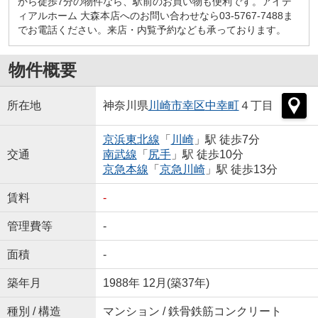
から徒歩7分の物件なら、駅前のお買い物も便利です。アイデ
ィアルホーム 大森本店へのお問い合わせなら03-5767-7488ま
でお電話ください。来店・内覧予約なども承っております。
物件概要
所在地
神奈川県
川崎市幸区
中幸町
４丁目
京浜東北線
「
川崎
」駅 徒歩7分
交通
南武線
「
尻手
」駅 徒歩10分
京急本線
「
京急川崎
」駅 徒歩13分
賃料
-
管理費等
-
面積
-
築年月
1988年 12月(築37年)
種別 / 構造
マンション / 鉄骨鉄筋コンクリート