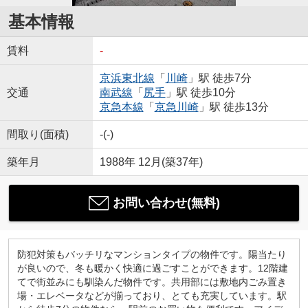
基本情報
賃料
-
京浜東北線
「
川崎
」駅 徒歩7分
交通
南武線
「
尻手
」駅 徒歩10分
京急本線
「
京急川崎
」駅 徒歩13分
間取り(面積)
-(-)
築年月
1988年 12月(築37年)
お問い合わせ(無料)
防犯対策もバッチリなマンションタイプの物件です。陽当たり
が良いので、冬も暖かく快適に過ごすことができます。12階建
てで街並みにも馴染んだ物件です。共用部には敷地内ごみ置き
場・エレベータなどが揃っており、とても充実しています。駅