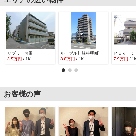
リブリ・向陽
ルーブル川崎神明町
8.5
万
円
/ 1K
8.8
万
円
/ 1K
7.9
万
円
/ 1
お客様の声