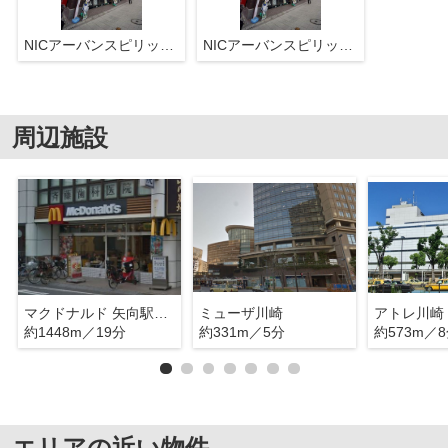
NICアーバンスピリッツ川崎
NICアーバンスピリッツ川崎
周辺施設
マクドナルド 矢向駅前店
ミューザ川崎
アトレ川崎
約1448m／19分
約331m／5分
約573m／
エリアの近い物件