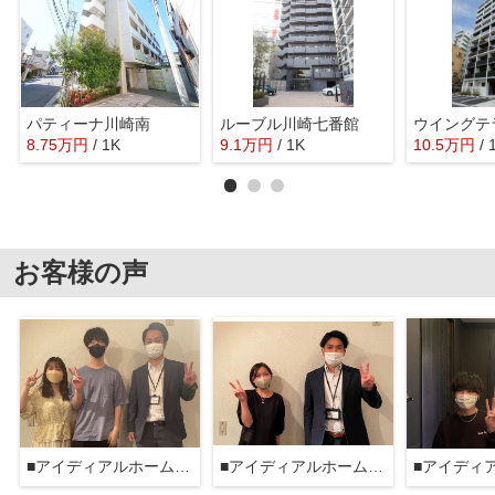
パティーナ川崎南
ルーブル川崎七番館
8.75
万
円
/ 1K
9.1
万
円
/ 1K
10.5
万
円
/ 
お客様の声
■アイディアルホーム大森本店■
■アイディアルホーム大森本店■