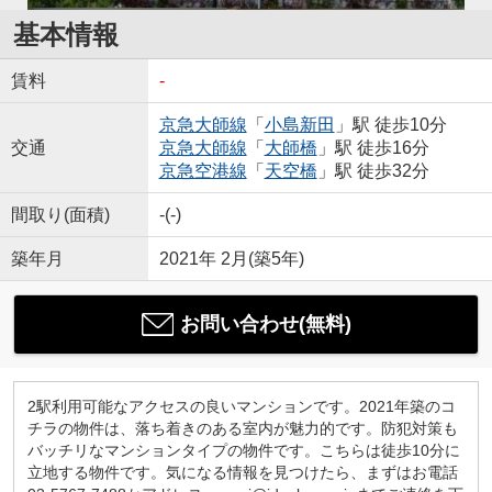
基本情報
賃料
-
京急大師線
「
小島新田
」駅 徒歩10分
交通
京急大師線
「
大師橋
」駅 徒歩16分
京急空港線
「
天空橋
」駅 徒歩32分
間取り(面積)
-(-)
築年月
2021年 2月(築5年)
お問い合わせ(無料)
2駅利用可能なアクセスの良いマンションです。2021年築のコ
チラの物件は、落ち着きのある室内が魅力的です。防犯対策も
バッチリなマンションタイプの物件です。こちらは徒歩10分に
立地する物件です。気になる情報を見つけたら、まずはお電話