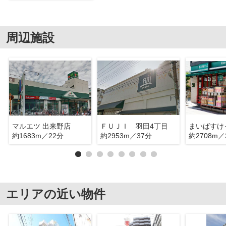
周辺施設
マルエツ 出来野店
ＦＵＪＩ 羽田4丁目
約1683m／22分
約2953m／37分
約2708m／
エリアの近い物件