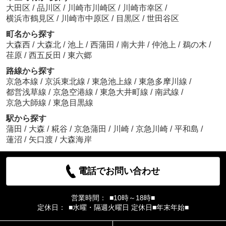
大田区
/
品川区
/
川崎市川崎区
/
川崎市幸区
/
横浜市鶴見区
/
川崎市中原区
/
目黒区
/
世田谷区
町名から探す
大森西
/
大森北
/
池上
/
西蒲田
/
南大井
/
仲池上
/
鵜の木
/
荏原
/
西五反田
/
東六郷
路線から探す
京急本線
/
京浜東北線
/
東急池上線
/
東急多摩川線
/
都営浅草線
/
京急空港線
/
東急大井町線
/
南武線
/
京急大師線
/
東急目黒線
駅から探す
蒲田
/
大森
/
糀谷
/
京急蒲田
/
川崎
/
京急川崎
/
平和島
/
蓮沼
/
矢口渡
/
大森海岸
電話でお問い合わせ
営業時間：
■10時～18時■
定休日：
■水曜・隔週火曜日 定休日■年末年始■