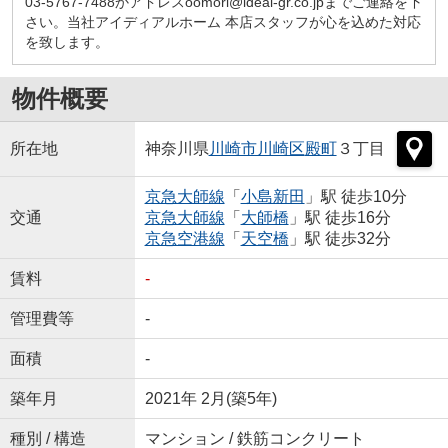
03-5767-7488かアドレスoomori@ideal-gr.co.jpまでご連絡を下
さい。当社アイディアルホーム 本店スタッフが心を込めた対応
を致します。
物件概要
所在地
神奈川県
川崎市川崎区
殿町
３丁目
京急大師線
「
小島新田
」駅 徒歩10分
交通
京急大師線
「
大師橋
」駅 徒歩16分
京急空港線
「
天空橋
」駅 徒歩32分
賃料
-
管理費等
-
面積
-
築年月
2021年 2月(築5年)
種別 / 構造
マンション / 鉄筋コンクリート