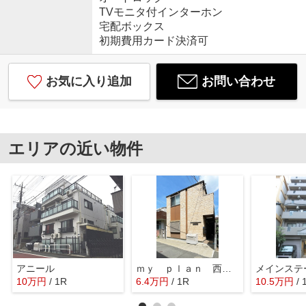
TVモニタ付インターホン
宅配ボックス
初期費用カード決済可
お気に入り追加
お問い合わせ
エリアの近い物件
アニール
ｍｙ ｐｌａｎ 西中延
メインステ
10
万
円
/ 1R
6.4
万
円
/ 1R
10.5
万
円
/ 