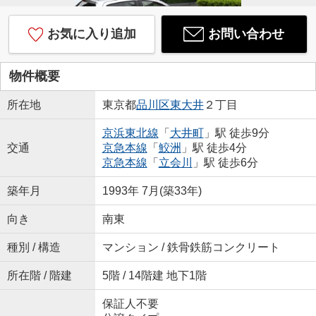
お気に入り追加
お問い合わせ
物件概要
所在地
東京都
品川区
東大井
２丁目
京浜東北線
「
大井町
」駅 徒歩9分
交通
京急本線
「
鮫洲
」駅 徒歩4分
京急本線
「
立会川
」駅 徒歩6分
築年月
1993年 7月(築33年)
向き
南東
種別 / 構造
マンション / 鉄骨鉄筋コンクリート
所在階 / 階建
5階 / 14階建 地下1階
保証人不要