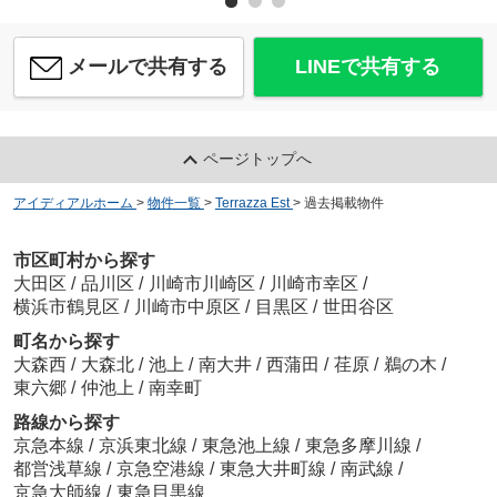
メールで共有する
LINEで共有する
ページトップへ
アイディアルホーム
>
物件一覧
>
Terrazza Est
>
過去掲載物件
市区町村から探す
大田区
/
品川区
/
川崎市川崎区
/
川崎市幸区
/
横浜市鶴見区
/
川崎市中原区
/
目黒区
/
世田谷区
町名から探す
大森西
/
大森北
/
池上
/
南大井
/
西蒲田
/
荏原
/
鵜の木
/
東六郷
/
仲池上
/
南幸町
路線から探す
京急本線
/
京浜東北線
/
東急池上線
/
東急多摩川線
/
都営浅草線
/
京急空港線
/
東急大井町線
/
南武線
/
京急大師線
/
東急目黒線