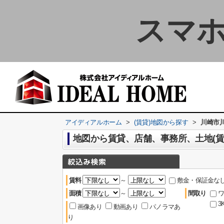
スマホ
アイディアルホーム
>
(賃貸)地図から探す
>
川崎市
地図から賃貸、店舗、事務所、土地(賃
賃料
～
敷金・保証金な
面積
～
間取り
ワ
3
画像あり
動画あり
パノラマあ
り