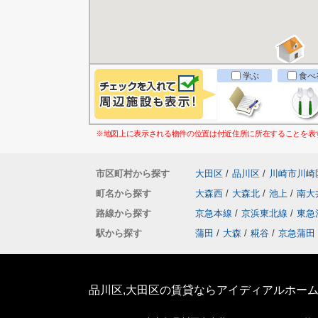
学ぶ
食べ
※地図上に表示される物件の位置は付近住所に所在することを表
市区町村から探す
大田区
/
品川区
/
川崎市川崎
町名から探す
大森西
/
大森北
/
池上
/
南大
路線から探す
京急本線
/
京浜東北線
/
東急
駅から探す
蒲田
/
大森
/
糀谷
/
京急蒲田
品川区,大田区の賃貸ならアイディアルホー