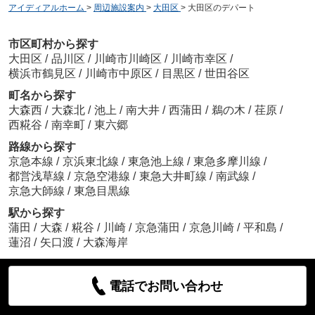
アイディアルホーム
>
周辺施設案内
>
大田区
>
大田区のデパート
市区町村から探す
大田区
/
品川区
/
川崎市川崎区
/
川崎市幸区
/
横浜市鶴見区
/
川崎市中原区
/
目黒区
/
世田谷区
町名から探す
大森西
/
大森北
/
池上
/
南大井
/
西蒲田
/
鵜の木
/
荏原
/
西糀谷
/
南幸町
/
東六郷
路線から探す
京急本線
/
京浜東北線
/
東急池上線
/
東急多摩川線
/
都営浅草線
/
京急空港線
/
東急大井町線
/
南武線
/
京急大師線
/
東急目黒線
駅から探す
蒲田
/
大森
/
糀谷
/
川崎
/
京急蒲田
/
京急川崎
/
平和島
/
蓮沼
/
矢口渡
/
大森海岸
電話でお問い合わせ