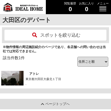
閲覧履歴
お気に入り
メニュー
0
0
大田区のデパート
スポットを絞り込む
※物件情報の周辺施設紹介のページであり、各店舗への問い合わせは当
社では対応できません。
該当件数
1
件
アトレ
東京都大田区大森北１丁目
-
ページトップへ