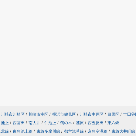
川崎市川崎区
/
川崎市幸区
/
横浜市鶴見区
/
川崎市中原区
/
目黒区
/
世田谷
池上
/
西蒲田
/
南大井
/
仲池上
/
鵜の木
/
荏原
/
西五反田
/
東六郷
東北線
/
東急池上線
/
東急多摩川線
/
都営浅草線
/
京急空港線
/
東急大井町