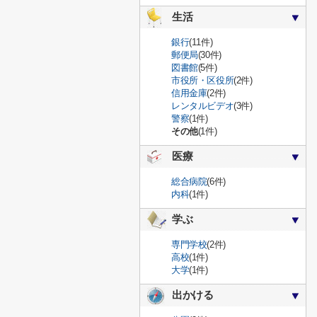
生活
銀行
(11件)
郵便局
(30件)
図書館
(5件)
市役所・区役所
(2件)
信用金庫
(2件)
レンタルビデオ
(3件)
警察
(1件)
その他
(1件)
医療
総合病院
(6件)
内科
(1件)
学ぶ
専門学校
(2件)
高校
(1件)
大学
(1件)
出かける