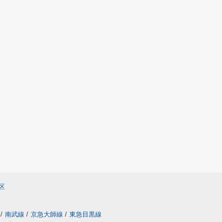
区
線
/
南武線
/
京急大師線
/
東急目黒線