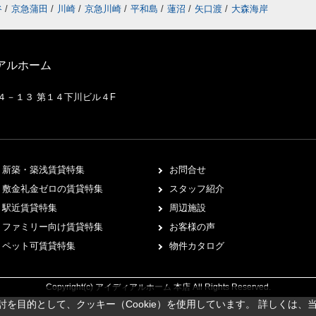
谷
/
京急蒲田
/
川崎
/
京急川崎
/
平和島
/
蓮沼
/
矢口渡
/
大森海岸
アルホーム
２４－１３ 第１４下川ビル４F
新築・築浅賃貸特集
お問合せ
敷金礼金ゼロの賃貸特集
スタッフ紹介
駅近賃貸特集
周辺施設
ファミリー向け賃貸特集
お客様の声
ペット可賃貸特集
物件カタログ
Copyright(c) アイディアルホーム 本店 All Rights Reserved.
を目的として、クッキー（Cookie）を使用しています。
詳しくは、