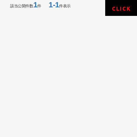
1
1-1
該当公開件数
件
件表示