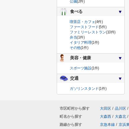
公園
(2件)
食べる
喫茶店・カフェ
(4件)
ファーストフード
(5件)
ファミリーレストラン
(10件)
弁当
(1件)
イタリア料理
(1件)
その他
(1件)
美容・健康
スポーツ施設
(1件)
交通
ガソリンスタンド
(1件)
市区町村から探す
大田区
/
品川区
/
町名から探す
大森西
/
大森北
/
路線から探す
京急本線
/
京浜