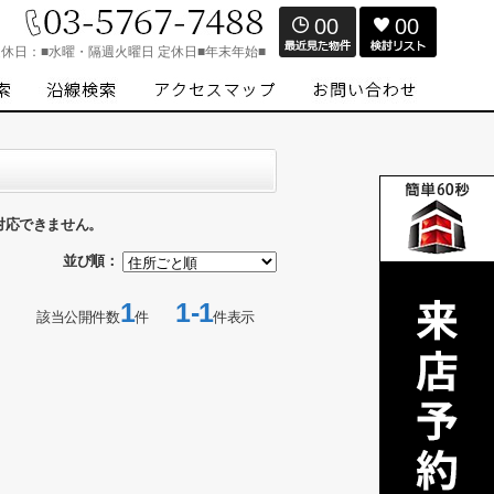
00
00
定休日：
■水曜・隔週火曜日 定休日■年末年始■
対応できません。
並び順：
1
1-1
該当公開件数
件
件表示