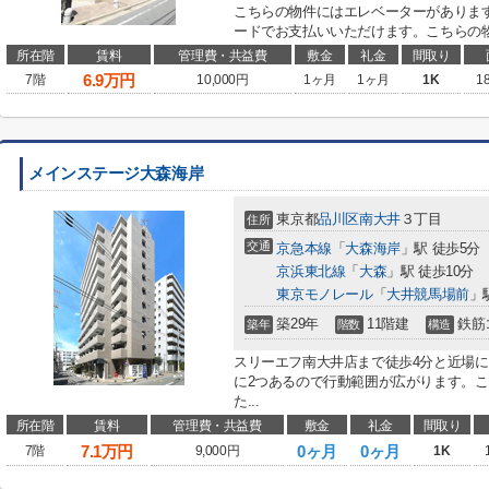
こちらの物件にはエレベーターがありま
ードでお支払いいただけます。こちらの物
所在階
賃料
管理費・共益費
敷金
礼金
間取り
6.9
万円
7階
10,000円
1ヶ月
1ヶ月
1K
1
メインステージ大森海岸
東京都
品川区
南大井
３丁目
住所
交通
京急本線
「
大森海岸
」駅 徒歩5分
京浜東北線
「
大森
」駅 徒歩10分
東京モノレール
「
大井競馬場前
」
築29年
11階建
鉄筋
築年
階数
構造
スリーエフ南大井店まで徒歩4分と近場
に2つあるので行動範囲が広がります。
た...
所在階
賃料
管理費・共益費
敷金
礼金
間取り
7.1
万円
0ヶ月
0ヶ月
7階
9,000円
1K