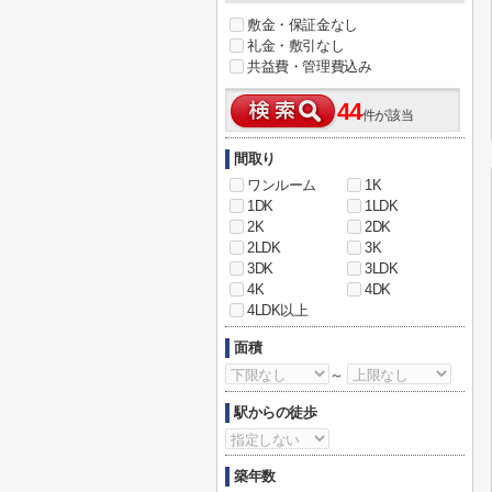
敷金・保証金なし
礼金・敷引なし
共益費・管理費込み
44
件が該当
間取り
ワンルーム
1K
1DK
1LDK
2K
2DK
2LDK
3K
3DK
3LDK
4K
4DK
4LDK以上
面積
～
駅からの徒歩
築年数