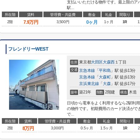
支払いいただける物件です。最上階のア
駅...
所在階
賃料
管理費・共益費
敷金
礼金
間取り
7.9
万円
0ヶ月
2階
3,500円
1ヶ月
1R
1
フレンドリーWEST
東京都
大田区
大森西
１丁目
住所
交通
京急本線
「
平和島
」駅 徒歩13分
京急本線
「
大森町
」駅 徒歩13分
京浜東北線
「
大森
」駅 徒歩17分
築21年
2階建
木造
築年
階数
構造
日頃から電車をよく利用するなら2駅利
の物件です。初期費用のカード決済ができ
で...
所在階
賃料
管理費・共益費
敷金
礼金
間取り
8
万円
2階
3,000円
0.5ヶ月
1.5ヶ月
1R
2