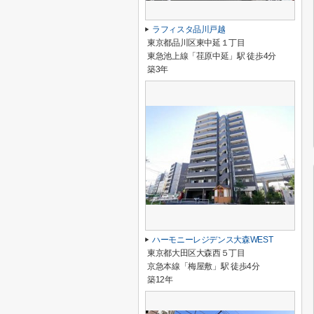
ラフィスタ品川戸越
東京都品川区東中延１丁目
東急池上線「荏原中延」駅 徒歩4分
築3年
ハーモニーレジデンス大森WEST
東京都大田区大森西５丁目
京急本線「梅屋敷」駅 徒歩4分
築12年