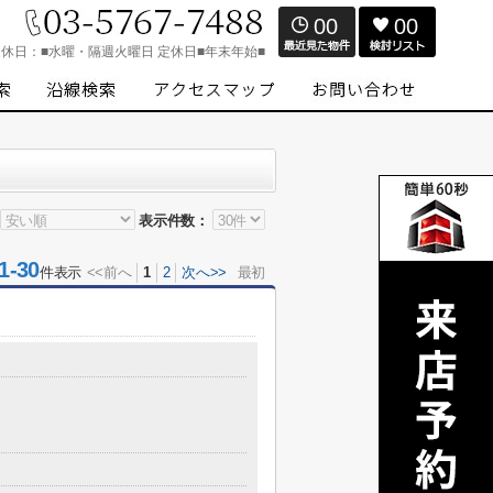
00
00
定休日：
■水曜・隔週火曜日 定休日■年末年始■
表示件数：
-30
件表示
<<前へ
1
2
次へ>>
最初