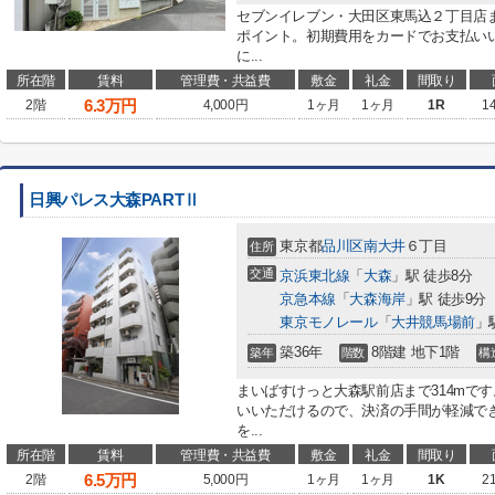
セブンイレブン・大田区東馬込２丁目店
ポイント。初期費用をカードでお支払い
に...
所在階
賃料
管理費・共益費
敷金
礼金
間取り
6.3
万円
2階
4,000円
1ヶ月
1ヶ月
1R
1
日興パレス大森PARTⅡ
東京都
品川区
南大井
６丁目
住所
交通
京浜東北線
「
大森
」駅 徒歩8分
京急本線
「
大森海岸
」駅 徒歩9分
東京モノレール
「
大井競馬場前
」
築36年
8階建 地下1階
築年
階数
構
まいばすけっと大森駅前店まで314mで
いいただけるので、決済の手間が軽減で
を...
所在階
賃料
管理費・共益費
敷金
礼金
間取り
6.5
万円
2階
5,000円
1ヶ月
1ヶ月
1K
2