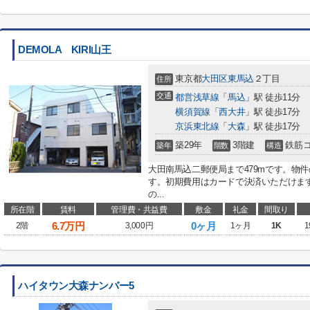
DEMOLA KIRI山王
東京都
大田区
東馬込
２丁目
住所
交通
都営浅草線
「
馬込
」駅 徒歩11分
横須賀線
「
西大井
」駅 徒歩17分
京浜東北線
「
大森
」駅 徒歩17分
築29年
3階建
鉄筋
築年
階数
構造
大田南馬込二郵便局まで479mです。物
す。初期費用はカードで決済いただけます
の...
所在階
賃料
管理費・共益費
敷金
礼金
間取り
6.7
万円
0ヶ月
2階
3,000円
1ヶ月
1K
1
ハイタウン大森ナンバー5