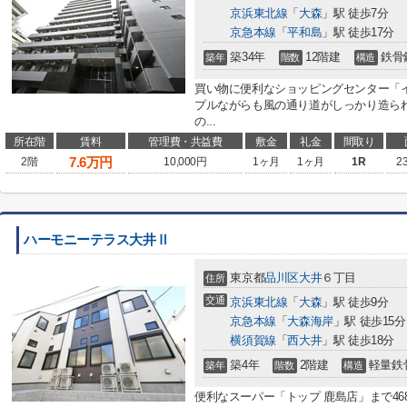
京浜東北線
「
大森
」駅 徒歩7分
京急本線
「
平和島
」駅 徒歩17分
築34年
12階建
鉄骨
築年
階数
構造
買い物に便利なショッピングセンター「イ
プルながらも風の通り道がしっかり造られ
の...
所在階
賃料
管理費・共益費
敷金
礼金
間取り
7.6
万円
2階
10,000円
1ヶ月
1ヶ月
1R
2
ハーモニーテラス大井Ⅱ
東京都
品川区
大井
６丁目
住所
交通
京浜東北線
「
大森
」駅 徒歩9分
京急本線
「
大森海岸
」駅 徒歩15分
横須賀線
「
西大井
」駅 徒歩18分
築4年
2階建
軽量鉄
築年
階数
構造
便利なスーパー「トップ 鹿島店」まで4