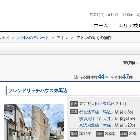
営業時間：
■10時～18時■
大田区
>
大田区のデパート
>
アトレ
>
アトレの近くの物件
並び順：
44
47
1
該当公開件数
件 空き数
件
フレンドリッチハウス東馬込
東京都
大田区
東馬込
２丁目
住所
交通
都営浅草線
「
馬込
」駅 徒歩8分
横須賀線
「
西大井
」駅 徒歩15分
京浜東北線
「
大森
」駅 徒歩20分
築14年
2階建
木造
築年
階数
構造