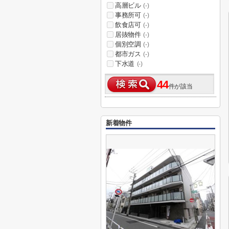
高層ビル
(-)
事務所可
(-)
飲食店可
(-)
居抜物件
(-)
個別空調
(-)
都市ガス
(-)
下水道
(-)
44
件が該当
新着物件