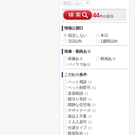
44
件が該当
情報公開日
指定しない
本日
3日以内
1週間以内
画像・動画あり
画像あり
動画あり
パノラマあり
こだわり条件
ペット相談
(-)
ペット飼育可
(-)
楽器相談
(-)
陽当り良好
(-)
閑静な住宅地
(-)
デザイナーズ
(-)
保証人不要
(-)
２人入居可
(-)
分譲タイプ
(-)
眺望良好
(-)