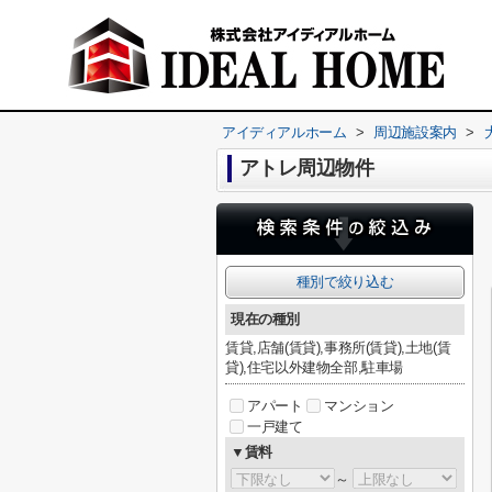
アイディアルホーム
>
周辺施設案内
>
アトレ周辺物件
種別で絞り込む
現在の種別
賃貸,店舗(賃貸),事務所(賃貸),土地(賃
貸),住宅以外建物全部,駐車場
アパート
マンション
一戸建て
▼賃料
～