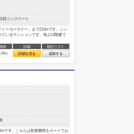
鉄筋コンクリート
トーヨーカドー」まで222mです。シン
ているマンションです。地上12階建て
面積
詳細
検討リスト
3.36㎡
詳細を見る
追加する
骨
68mです。こちらは初期費用をカードでお