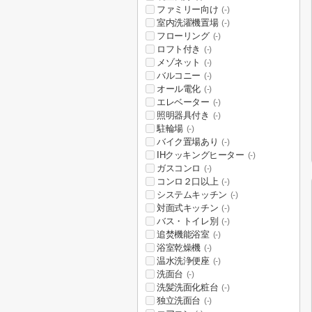
ファミリー向け
(-)
室内洗濯機置場
(-)
フローリング
(-)
ロフト付き
(-)
メゾネット
(-)
バルコニー
(-)
オール電化
(-)
エレベーター
(-)
照明器具付き
(-)
駐輪場
(-)
バイク置場あり
(-)
IHクッキングヒーター
(-)
ガスコンロ
(-)
コンロ２口以上
(-)
システムキッチン
(-)
対面式キッチン
(-)
バス・トイレ別
(-)
追焚機能浴室
(-)
浴室乾燥機
(-)
温水洗浄便座
(-)
洗面台
(-)
洗髪洗面化粧台
(-)
独立洗面台
(-)