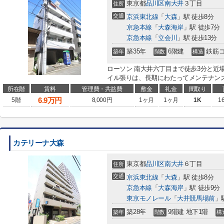
東京都
品川区
南大井
３丁目
住所
交通
京浜東北線
「
大森
」駅 徒歩8分
京急本線
「
大森海岸
」駅 徒歩7分
京急本線
「
立会川
」駅 徒歩13分
築35年
6階建
鉄筋
築年
階数
構造
ローソン 南大井六丁目まで徒歩3分と近
イル張りは、長期にわたってメンテナンス
所在階
賃料
管理費・共益費
敷金
礼金
間取り
6.9
万円
5階
8,000円
1ヶ月
1ヶ月
1K
1
カテリーナ大森
東京都
品川区
南大井
６丁目
住所
交通
京浜東北線
「
大森
」駅 徒歩8分
京急本線
「
大森海岸
」駅 徒歩9分
東京モノレール
「
大井競馬場前
」
築28年
9階建 地下1階
築年
階数
構