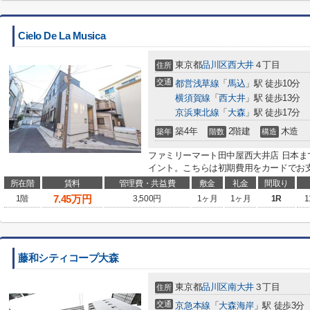
Cielo De La Musica
東京都
品川区
西大井
４丁目
住所
交通
都営浅草線
「
馬込
」駅 徒歩10分
横須賀線
「
西大井
」駅 徒歩13分
京浜東北線
「
大森
」駅 徒歩17分
築4年
2階建
木造
築年
階数
構造
ファミリーマート田中屋西大井店 日本ま
イント。こちらは初期費用をカードでお支
所在階
賃料
管理費・共益費
敷金
礼金
間取り
7.45
万円
1階
3,500円
1ヶ月
1ヶ月
1R
1
藤和シティコープ大森
東京都
品川区
南大井
３丁目
住所
交通
京急本線
「
大森海岸
」駅 徒歩3分