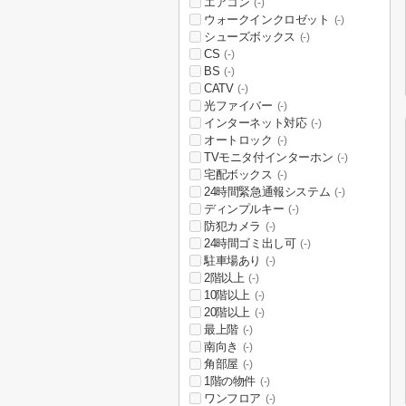
エアコン
(-)
ウォークインクロゼット
(-)
シューズボックス
(-)
CS
(-)
BS
(-)
CATV
(-)
光ファイバー
(-)
インターネット対応
(-)
オートロック
(-)
TVモニタ付インターホン
(-)
宅配ボックス
(-)
24時間緊急通報システム
(-)
ディンプルキー
(-)
防犯カメラ
(-)
24時間ゴミ出し可
(-)
駐車場あり
(-)
2階以上
(-)
10階以上
(-)
20階以上
(-)
最上階
(-)
南向き
(-)
角部屋
(-)
1階の物件
(-)
ワンフロア
(-)