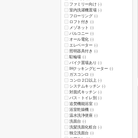
ファミリー向け
(-)
室内洗濯機置場
(-)
フローリング
(-)
ロフト付き
(-)
メゾネット
(-)
バルコニー
(-)
オール電化
(-)
エレベーター
(-)
照明器具付き
(-)
駐輪場
(-)
バイク置場あり
(-)
IHクッキングヒーター
(-)
ガスコンロ
(-)
コンロ２口以上
(-)
システムキッチン
(-)
対面式キッチン
(-)
バス・トイレ別
(-)
追焚機能浴室
(-)
浴室乾燥機
(-)
温水洗浄便座
(-)
洗面台
(-)
洗髪洗面化粧台
(-)
独立洗面台
(-)