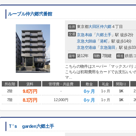
ルーブル仲六郷弐番館
東京都
大田区
仲六郷
４丁目
住所
交通
京急本線
「
六郷土手
」駅 徒歩2分
京急大師線
「
港町
」駅 徒歩14分
京急空港線
「
京急蒲田
」駅 徒歩3
築12年
7階建
鉄筋
築年
階数
構造
こちらの物件はスーパー「マックスバリュ
こちらは初期費用をカードでお支払いい
マ...
所在階
賃料
管理費・共益費
敷金
礼金
間取り
9.8
万円
0ヶ月
2階
-
1ヶ月
1K
2
8.3
万円
0ヶ月
7階
12,000円
1ヶ月
1K
2
Ｔ’ｓ garden六郷土手