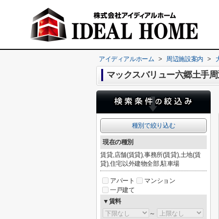
アイディアルホーム
>
周辺施設案内
>
マックスバリュー六郷土手周
種別で絞り込む
現在の種別
賃貸,店舗(賃貸),事務所(賃貸),土地(賃
貸),住宅以外建物全部,駐車場
アパート
マンション
一戸建て
▼賃料
～