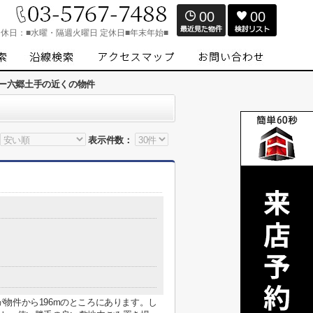
00
00
定休日：
■水曜・隔週火曜日 定休日■年末年始■
ー六郷土手の近くの物件
表示件数：
物件から196mのところにあります。し