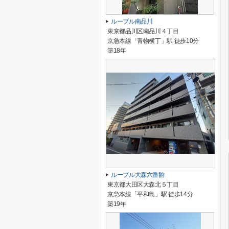
ルーブル南品川
東京都品川区南品川４丁目
京急本線「青物横丁」駅 徒歩10分
築18年
ルーブル大森六番館
東京都大田区大森北５丁目
京急本線「平和島」駅 徒歩14分
築19年