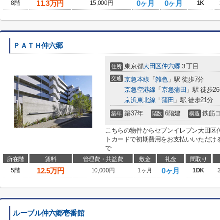
11.3
万円
0ヶ月
0ヶ月
8階
15,000円
1K
ＰＡＴＨ仲六郷
東京都
大田区
仲六郷
３丁目
住所
交通
京急本線
「
雑色
」駅 徒歩7分
京急空港線
「
京急蒲田
」駅 徒歩2
京浜東北線
「
蒲田
」駅 徒歩21分
築37年
6階建
鉄筋
築年
階数
構造
こちらの物件からセブンイレブン大田区仲
トカードで初期費用をお支払いいただけ
で...
所在階
賃料
管理費・共益費
敷金
礼金
間取り
12.5
万円
0ヶ月
5階
10,000円
1ヶ月
1DK
ルーブル仲六郷壱番館