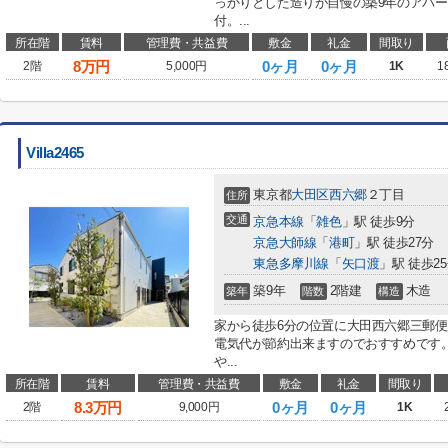
っかりとした造りが自慢の築9年のアパ
付。...
所在階
賃料
管理費・共益費
敷金
礼金
間取り
8
万円
0ヶ月
0ヶ月
2階
5,000円
1K
1
Villa2465
東京都
大田区
西六郷
２丁目
住所
交通
京急本線
「
雑色
」駅 徒歩9分
京急大師線
「
港町
」駅 徒歩27分
東急多摩川線
「
矢口渡
」駅 徒歩2
築9年
2階建
木造
築年
階数
構造
家から徒歩6分の位置に大田西六郷三郵
電気代が節約出来ますのでおすすめです
や...
所在階
賃料
管理費・共益費
敷金
礼金
間取り
8.3
万円
0ヶ月
0ヶ月
2階
9,000円
1K