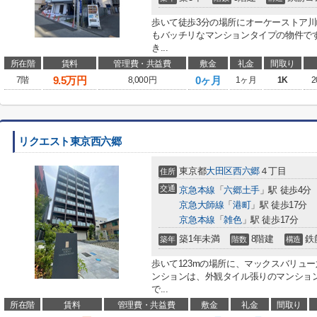
歩いて徒歩3分の場所にオーケーストア
もバッチリなマンションタイプの物件です
き...
所在階
賃料
管理費・共益費
敷金
礼金
間取り
9.5
万円
0ヶ月
7階
8,000円
1ヶ月
1K
2
リクエスト東京西六郷
東京都
大田区
西六郷
４丁目
住所
交通
京急本線
「
六郷土手
」駅 徒歩4分
京急大師線
「
港町
」駅 徒歩17分
京急本線
「
雑色
」駅 徒歩17分
築1年未満
8階建
鉄
築年
階数
構造
歩いて123mの場所に、マックスバリュ
ンションは、外観タイル張りのマンショ
で...
所在階
賃料
管理費・共益費
敷金
礼金
間取り