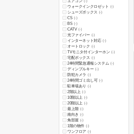
エアコン
(-)
ウォークインクロゼット
(-)
シューズボックス
(-)
CS
(-)
BS
(-)
CATV
(-)
光ファイバー
(-)
インターネット対応
(-)
オートロック
(-)
TVモニタ付インターホン
(-)
宅配ボックス
(-)
24時間緊急通報システム
(-)
ディンプルキー
(-)
防犯カメラ
(-)
24時間ゴミ出し可
(-)
駐車場あり
(-)
2階以上
(-)
10階以上
(-)
20階以上
(-)
最上階
(-)
南向き
(-)
角部屋
(-)
1階の物件
(-)
ワンフロア
(-)