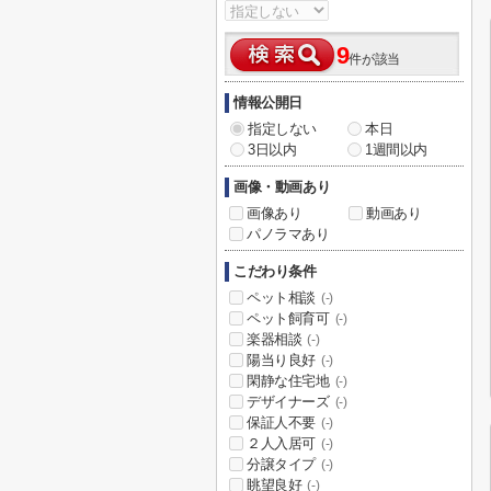
9
件が該当
情報公開日
指定しない
本日
3日以内
1週間以内
画像・動画あり
画像あり
動画あり
パノラマあり
こだわり条件
ペット相談
(-)
ペット飼育可
(-)
楽器相談
(-)
陽当り良好
(-)
閑静な住宅地
(-)
デザイナーズ
(-)
保証人不要
(-)
２人入居可
(-)
分譲タイプ
(-)
眺望良好
(-)