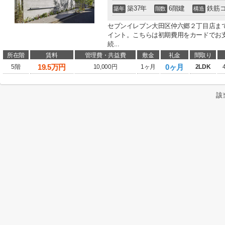
築37年
6階建
鉄筋
築年
階数
構造
セブンイレブン大田区仲六郷２丁目店ま
イント。こちらは初期費用をカードでお
続...
所在階
賃料
管理費・共益費
敷金
礼金
間取り
19.5
万円
0ヶ月
5階
10,000円
1ヶ月
2LDK
該