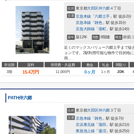
東京都
大田区
仲六郷
４丁目
住所
交通
京急本線
「
六郷土手
」駅 徒歩2分
京急本線
「
雑色
」駅 徒歩15分
京急大師線
「
港町
」駅 徒歩14分
築12年
8階建
鉄筋
築年
階数
構造
近くのマックスバリュー六郷土手まで徒
ョンです。2駅利用可能な物件で目的地
用...
所在階
賃料
管理費・共益費
敷金
礼金
間取り
15.4
万円
0ヶ月
3階
11,000円
1ヶ月
2DK
PATH仲六郷
東京都
大田区
仲六郷
３丁目
住所
交通
京急本線
「
雑色
」駅 徒歩7分
京浜東北線
「
蒲田
」駅 徒歩21分
東急池上線
「
蓮沼
」駅 徒歩25分