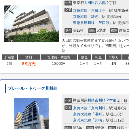
東京都
大田区
西六郷
２丁目
住所
交通
京急本線
「
六郷土手
」駅 徒歩15分
京急本線
「
雑色
」駅 徒歩15分
東急多摩川線
「
矢口渡
」駅 徒歩2
築19年
5階建
鉄筋
築年
階数
構造
大田西六郷三郵便局まで徒歩6分と近い
が、外観タイル張りです。初期費用をカ
決...
所在階
賃料
管理費・共益費
敷金
礼金
間取り
8.9
万円
2階
10,000円
1ヶ月
1ヶ月
1R
3
プレール・ドゥーク川崎Ⅲ
神奈川県
川崎市川崎区
本町
２丁目
住所
交通
京急本線
「
京急川崎
」駅 徒歩8分
京急大師線
「
港町
」駅 徒歩8分
京浜東北線
「
川崎
」駅 徒歩12分
築3年
9階建
鉄筋コ
築年
階数
構造