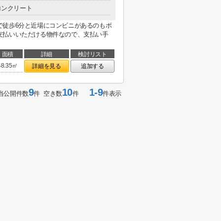
コンクリート
で徒歩6分と近場にコンビニがあるのもポ
支払いいただける物件なので、支払い手
面積
詳細
検討リスト
48.35㎡
詳細を見る
追加する
9
10
1-9
当公開件数
件 空き数
件
件表示