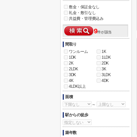
敷金・保証金なし
礼金・敷引なし
共益費・管理費込み
9
件が該当
間取り
ワンルーム
1K
1DK
1LDK
2K
2DK
2LDK
3K
3DK
3LDK
4K
4DK
4LDK以上
面積
～
駅からの徒歩
築年数