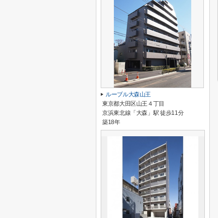
ルーブル大森山王
東京都大田区山王４丁目
京浜東北線「大森」駅 徒歩11分
築18年