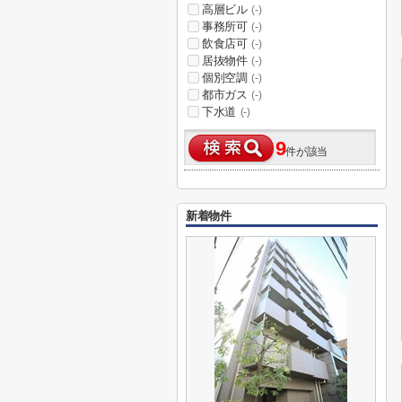
高層ビル
(-)
事務所可
(-)
飲食店可
(-)
居抜物件
(-)
個別空調
(-)
都市ガス
(-)
下水道
(-)
9
件が該当
新着物件