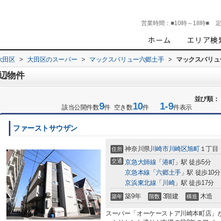
営業時間：
■10時～18時■
大田区
>
大田区のスーパー
>
マックスバリュー六郷土手
>
マックスバリュ
辺物件
並び順：
9
10
1-9
該当公開件数
件 空き数
件
件表示
ファーストサウザン
神奈川県
川崎市川崎区
旭町
１丁目
住所
交通
京急大師線
「
港町
」駅 徒歩5分
京急本線
「
六郷土手
」駅 徒歩10分
京浜東北線
「
川崎
」駅 徒歩17分
築9年
3階建
木造
築年
階数
構造
スーパー「オーケーストア川崎本町店」が