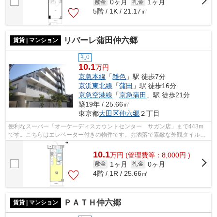
0ヶ月
1ヶ月
敷金
礼金
5階 / 1K / 21.17㎡
リバーレ蒲田仲六郷
賃貸 | マンション
礼0
10.1
万円
京急本線
「
雑色
」駅 徒歩7分
京浜東北線
「
蒲田
」駅 徒歩16分
京急空港線
「
京急蒲田
」駅 徒歩21分
築19年 / 25.66㎡
東京都
大田区
仲六郷
２丁目
便利なスーパー「オーケーディスカウントセンター サガン店」まで443m
です。こちらはエレベーター付きの物件です。お洒落で素敵な外観タイル張
りの物件です。利便性の高い徒歩7分の物...
10.1
万
円
(管理費等：8,000円 )
1ヶ月
0ヶ月
敷金
礼金
4階 / 1R / 25.66㎡
ＰＡＴＨ仲六郷
賃貸 | マンション