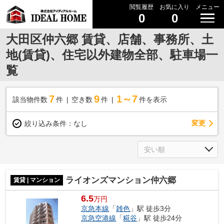
閲覧履歴
お気に入り
メニュー
0
0
大田区仲六郷 賃貸、店舗、事務所、土
地(賃貸)、住宅以外建物全部、駐車場一
覧
7
9
1～7
該当物件数
件
空き数
件
件を表示
変更
絞り込み条件：
なし
ライオンズマンション仲六郷
賃貸 | マンション
6.5
万円
京急本線
「
雑色
」駅 徒歩3分
京急空港線
「
糀谷
」駅 徒歩24分