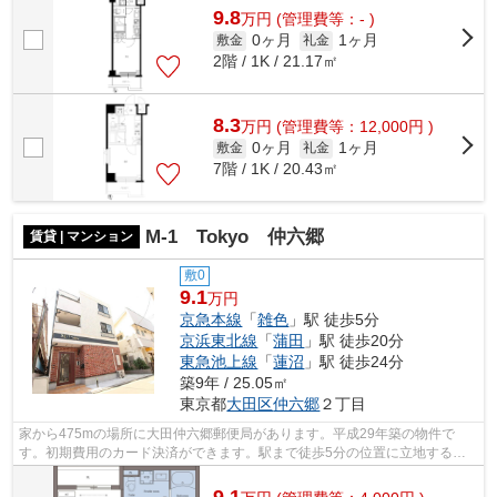
9.8
万
円
(管理費等：- )
0ヶ月
1ヶ月
敷金
礼金
2階 / 1K / 21.17㎡
8.3
万
円
(管理費等：12,000円 )
0ヶ月
1ヶ月
敷金
礼金
7階 / 1K / 20.43㎡
M-1 Tokyo 仲六郷
賃貸 | マンション
敷0
9.1
万円
京急本線
「
雑色
」駅 徒歩5分
京浜東北線
「
蒲田
」駅 徒歩20分
東急池上線
「
蓮沼
」駅 徒歩24分
築9年 / 25.05㎡
東京都
大田区
仲六郷
２丁目
家から475mの場所に大田仲六郷郵便局があります。平成29年築の物件で
す。初期費用のカード決済ができます。駅まで徒歩5分の位置に立地する、
アクセス良好な物件です。アイディアルホー...