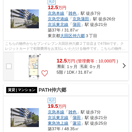
礼0
12.5
万円
京急本線
「
雑色
」駅 徒歩7分
京急空港線
「
京急蒲田
」駅 徒歩26分
京浜東北線
「
蒲田
」駅 徒歩21分
築37年 / 31.87㎡
東京都
大田区
仲六郷
３丁目
こちらの物件からセブンイレブン大田区仲六郷２丁目店まで478mです。ク
レジットカードで初期費用をお支払いいただける物件です。こちらの物件は
マンションです。共用部には敷地内ごみ...
12.5
万
円
(管理費等：10,000円 )
1ヶ月
0ヶ月
敷金
礼金
5階 / 1DK / 31.87㎡
PATH仲六郷
賃貸 | マンション
礼0
19.5
万円
京急本線
「
雑色
」駅 徒歩7分
京浜東北線
「
蒲田
」駅 徒歩21分
東急池上線
「
蓮沼
」駅 徒歩25分
築37年 / 48.35㎡