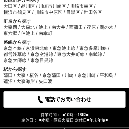
市区町村から探す
大田区
/
品川区
/
川崎市川崎区
/
川崎市幸区
/
横浜市鶴見区
/
川崎市中原区
/
目黒区
/
世田谷区
町名から探す
大森西
/
大森北
/
池上
/
南大井
/
西蒲田
/
荏原
/
鵜の木
/
東六郷
/
仲池上
/
南幸町
路線から探す
京急本線
/
京浜東北線
/
東急池上線
/
東急多摩川線
/
都営浅草線
/
京急空港線
/
東急大井町線
/
南武線
/
京急大師線
/
東急目黒線
駅から探す
蒲田
/
大森
/
糀谷
/
京急蒲田
/
川崎
/
京急川崎
/
平和島
/
蓮沼
/
大森海岸
/
矢口渡
電話でお問い合わせ
営業時間：
■10時～18時■
定休日：
■水曜・隔週火曜日 定休日■年末年始■