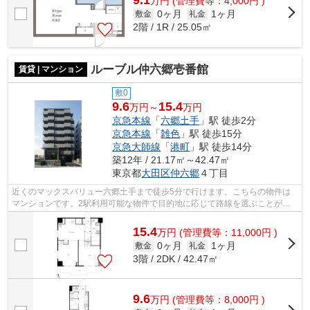
9.1
万
円
(管理費等：4,000円 )
0ヶ月
1ヶ月
敷金
礼金
2階 / 1R / 25.05㎡
ルーブル仲六郷壱番館
賃貸 | マンション
敷0
9.6
15.4
万円～
万円
京急本線
「
六郷土手
」駅 徒歩2分
京急本線
「
雑色
」駅 徒歩15分
京急大師線
「
港町
」駅 徒歩14分
築12年 / 21.17㎡～42.47㎡
東京都
大田区
仲六郷
４丁目
近くのマックスバリュー六郷土手まで徒歩5分で行けます。こちらの物件は
マンションです。2駅利用可能な物件で目的地に応じて路線を選ぶことがで
きます。共用部には敷地内ごみ置き場・...
15.4
万
円
(管理費等：11,000円 )
0ヶ月
1ヶ月
敷金
礼金
3階 / 2DK / 42.47㎡
9.6
万
円
(管理費等：8,000円 )