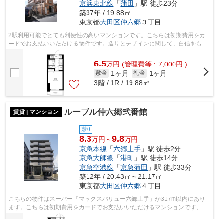
京浜東北線
「
蒲田
」駅 徒歩23分
築37年 / 19.88㎡
東京都
大田区
仲六郷
３丁目
2駅利用可能でとても利便性の高いマンションです。こちらは初期費用をカ
ードでお支払いいただける物件です。造りとデザインに関して、自信をもっ
て情報を提供できるマンションです。周...
6.5
万
円
(管理費等：7,000円 )
1ヶ月
1ヶ月
敷金
礼金
3階 / 1R / 19.88㎡
ルーブル仲六郷弐番館
賃貸 | マンション
敷0
8.3
9.8
万円～
万円
京急本線
「
六郷土手
」駅 徒歩2分
京急大師線
「
港町
」駅 徒歩14分
京急空港線
「
京急蒲田
」駅 徒歩33分
築12年 / 20.43㎡～21.17㎡
東京都
大田区
仲六郷
４丁目
こちらの物件はスーパー「マックスバリュー六郷土手」が317m以内にあり
ます。こちらは初期費用をカードでお支払いいただけるマンションです。2
駅利用できるマンションは電車での移動が...