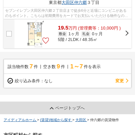
東京都
大田区
仲六郷
３丁目
セブンイレブン大田区仲六郷２丁目店まで徒歩6分と近場にコンビニがある
のもポイント。こちらは初期費用をカードでお支払いいただける物件なの
で、支払い手続きの手間が省けます。2駅...
19.5
万
円
(管理費等：10,000円 )
1ヶ月
0ヶ月
敷金
礼金
5階 / 2LDK / 48.35㎡
7
9
1～7
該当物件数
件
空き数
件
件を表示
変更
絞り込み条件：
なし
ページトップへ
アイディアルホーム
>
(賃貸)地域から探す
>
大田区
>
仲六郷の賃貸物件