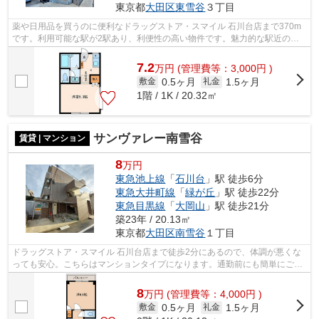
東京都
大田区
東雪谷
３丁目
薬や日用品を買うのに便利なドラッグストア・スマイル 石川台店まで370m
です。利用可能な駅が2駅あり、利便性の高い物件です。魅力的な駅近の物
件で、駅まで徒歩7分です。東急池上線石...
7.2
万
円
(管理費等：3,000円 )
0.5ヶ月
1.5ヶ月
敷金
礼金
1階 / 1K / 20.32㎡
サンヴァレー南雪谷
賃貸 | マンション
8
万円
東急池上線
「
石川台
」駅 徒歩6分
東急大井町線
「
緑が丘
」駅 徒歩22分
東急目黒線
「
大岡山
」駅 徒歩21分
築23年 / 20.13㎡
東京都
大田区
南雪谷
１丁目
ドラッグストア・スマイル 石川台店まで徒歩2分にあるので、体調が悪くな
っても安心。こちらはマンションタイプになります。通勤前にも簡単にごみ
を捨てることができる敷地内ごみ置き...
8
万
円
(管理費等：4,000円 )
0.5ヶ月
1.5ヶ月
敷金
礼金