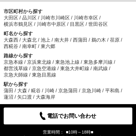
市区町村から探す
大田区
/
品川区
/
川崎市川崎区
/
川崎市幸区
/
横浜市鶴見区
/
川崎市中原区
/
目黒区
/
世田谷区
町名から探す
大森西
/
大森北
/
池上
/
南大井
/
西蒲田
/
鵜の木
/
荏原
/
西糀谷
/
南幸町
/
東六郷
路線から探す
京急本線
/
京浜東北線
/
東急池上線
/
東急多摩川線
/
都営浅草線
/
京急空港線
/
東急大井町線
/
南武線
/
京急大師線
/
東急目黒線
駅から探す
蒲田
/
大森
/
糀谷
/
川崎
/
京急蒲田
/
京急川崎
/
平和島
/
蓮沼
/
矢口渡
/
大森海岸
電話でお問い合わせ
営業時間：
■10時～18時■