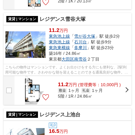
2階 / 1K / 20.13㎡
レジデンス雪谷大塚
賃貸 | マンション
11.2
万円
東急池上線
「
雪が谷大塚
」駅 徒歩2分
東急池上線
「
石川台
」駅 徒歩9分
東急東横線
「
多摩川
」駅 徒歩23分
築16年 / 24.86㎡
東京都
大田区
南雪谷
２丁目
こちらの物件はマンションです。よくお出かけをする方にも便利な、2駅利
用可能な物件です。さわやかな朝を迎えることのできる通風良好な物件。共
用部にはエレベータ・敷地内ごみ置き場...
11.2
万
円
(管理費等：10,000円 )
1ヶ月
1ヶ月
敷金
礼金
5階 / 1R / 24.86㎡
レジデンス上池台
賃貸 | マンション
礼0
16.5
万円