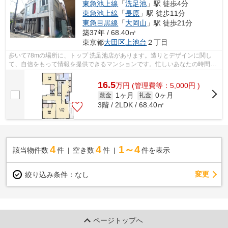
東急池上線
「
洗足池
」駅 徒歩4分
東急池上線
「
長原
」駅 徒歩11分
東急目黒線
「
大岡山
」駅 徒歩21分
築37年 / 68.40㎡
東京都
大田区
上池台
２丁目
歩いて78mの場所に、トップ 洗足池店があります。造りとデザインに関し
て、自信をもって情報を提供できるマンションです。忙しいあなたの時間を
有効的に使えるのが敷地内ごみ置き場で...
16.5
万
円
(管理費等：5,000円 )
1ヶ月
0ヶ月
敷金
礼金
3階 / 2LDK / 68.40㎡
4
4
1～4
該当物件数
件
空き数
件
件を表示
変更
絞り込み条件：
なし
ページトップへ