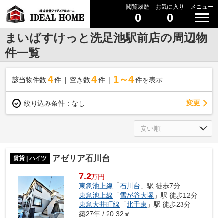
閲覧履歴
お気に入り
メニュー
0
0
まいばすけっと洗足池駅前店の周辺物
件一覧
4
4
1～4
該当物件数
件
空き数
件
件を表示
変更
絞り込み条件：
なし
アゼリア石川台
賃貸 | ハイツ
7.2
万円
東急池上線
「
石川台
」駅 徒歩7分
東急池上線
「
雪が谷大塚
」駅 徒歩12分
東急大井町線
「
北千束
」駅 徒歩23分
築27年 / 20.32㎡