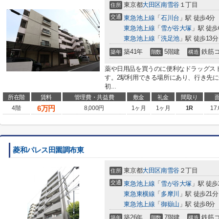
東京都
大田区
南雪谷
１丁目
住所
交通
東急池上線
「
石川台
」駅 徒歩4分
東急池上線
「
雪が谷大塚
」駅 徒歩
東急池上線
「
洗足池
」駅 徒歩13分
築41年
5階建
鉄筋
築年
階数
構造
薬や日用品を買うのに便利なドラッグスト
す。2駅利用できる場所にあり、行き先
初...
所在階
賃料
管理費・共益費
敷金
礼金
間取り
6
万円
4階
8,000円
1ヶ月
1ヶ月
1R
17
菱和パレス田園調布東
東京都
大田区
南雪谷
２丁目
住所
交通
東急池上線
「
雪が谷大塚
」駅 徒歩
東急東横線
「
多摩川
」駅 徒歩21分
東急池上線
「
御嶽山
」駅 徒歩8分
築26年
7階建
鉄筋
築年
階数
構造