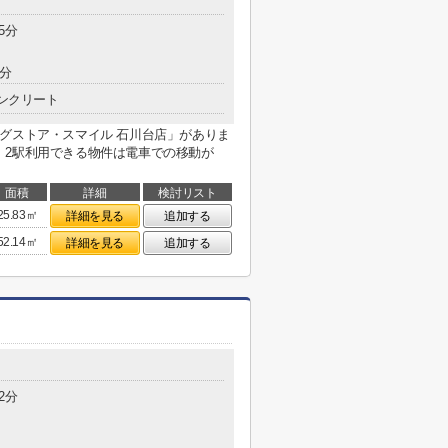
5分
3分
ンクリート
グストア・スマイル 石川台店」がありま
。2駅利用できる物件は電車での移動が
面積
詳細
検討リスト
25.83㎡
詳細を見る
追加する
52.14㎡
詳細を見る
追加する
2分