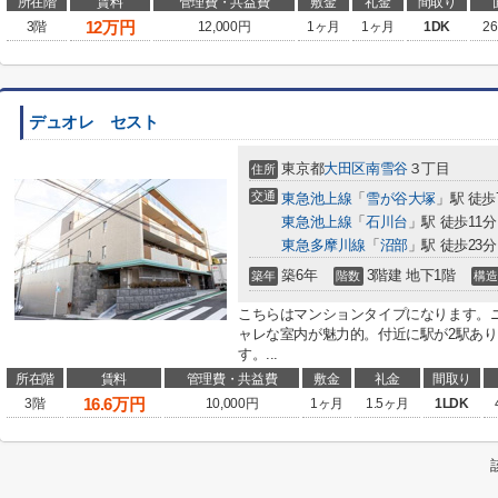
所在階
賃料
管理費・共益費
敷金
礼金
間取り
12
万円
3階
12,000円
1ヶ月
1ヶ月
1DK
26
デュオレ セスト
東京都
大田区
南雪谷
３丁目
住所
交通
東急池上線
「
雪が谷大塚
」駅 徒歩
東急池上線
「
石川台
」駅 徒歩11分
東急多摩川線
「
沼部
」駅 徒歩23分
築6年
3階建 地下1階
築年
階数
構造
こちらはマンションタイプになります。
ャレな室内が魅力的。付近に駅が2駅あ
す。...
所在階
賃料
管理費・共益費
敷金
礼金
間取り
16.6
万円
3階
10,000円
1ヶ月
1.5ヶ月
1LDK