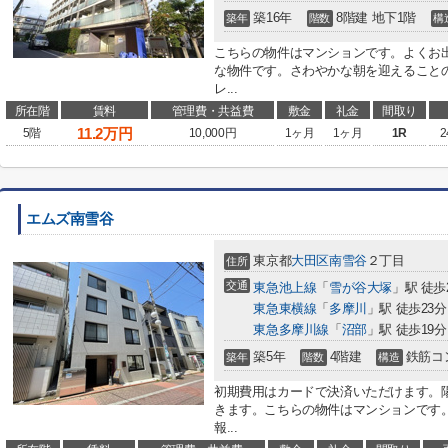
築16年
8階建 地下1階
築年
階数
構
こちらの物件はマンションです。よくお
な物件です。さわやかな朝を迎えること
レ...
所在階
賃料
管理費・共益費
敷金
礼金
間取り
11.2
万円
5階
10,000円
1ヶ月
1ヶ月
1R
2
エムズ南雪谷
東京都
大田区
南雪谷
２丁目
住所
交通
東急池上線
「
雪が谷大塚
」駅 徒歩
東急東横線
「
多摩川
」駅 徒歩23分
東急多摩川線
「
沼部
」駅 徒歩19分
築5年
4階建
鉄筋コ
築年
階数
構造
初期費用はカードで決済いただけます。
きます。こちらの物件はマンションです
報...