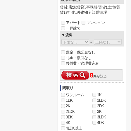
賃貸,店舗(賃貸),事務所(賃貸),土地(賃
貸),住宅以外建物全部,駐車場
アパート
マンション
一戸建て
▼賃料
～
敷金・保証金なし
礼金・敷引なし
共益費・管理費込み
8
件が該当
間取り
ワンルーム
1K
1DK
1LDK
2K
2DK
2LDK
3K
3DK
3LDK
4K
4DK
4LDK以上