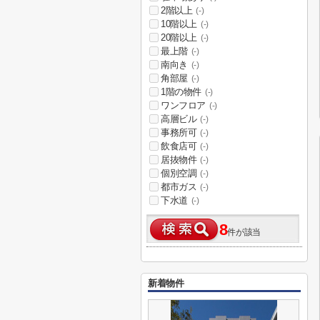
2階以上
(-)
10階以上
(-)
20階以上
(-)
最上階
(-)
南向き
(-)
角部屋
(-)
1階の物件
(-)
ワンフロア
(-)
高層ビル
(-)
事務所可
(-)
飲食店可
(-)
居抜物件
(-)
個別空調
(-)
都市ガス
(-)
下水道
(-)
8
件が該当
新着物件