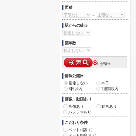
面積
～
駅からの徒歩
築年数
8
件が該当
情報公開日
指定しない
本日
3日以内
1週間以内
画像・動画あり
画像あり
動画あり
パノラマあり
こだわり条件
ペット相談
(-)
ペット飼育可
(-)