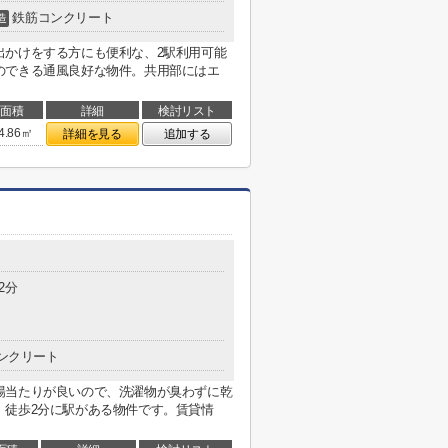
鉄筋コンクリート
造
出かけをする方にも便利な、2駅利用可能
のできる通風良好な物件。共用部にはエ
面積
詳細
検討リスト
4.86㎡
詳細を見る
追加する
2分
ンクリート
陽当たりが良いので、洗濯物が臭わずに乾
。徒歩2分に駅がある物件です。賃貸情