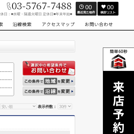
00
00
定休日：
■水曜・隔週火曜日 定休日■年末年始■
表示件数：