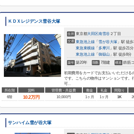
ＫＤＸレジデンス雪谷大塚
東京都
大田区
南雪谷
２丁目
住所
交通
東急池上線
「
雪が谷大塚
」駅 徒歩
東急東横線
「
多摩川
」駅 徒歩21分
東急池上線
「
御嶽山
」駅 徒歩8分
築20年
7階建
鉄筋
築年
階数
構造
初期費用をカードでお支払いいただける
です。こちらの物件はマンションです。
可...
所在階
賃料
管理費・共益費
敷金
礼金
間取り
10.2
万円
6階
10,000円
1ヶ月
1ヶ月
1K
2
サンハイム雪が谷大塚