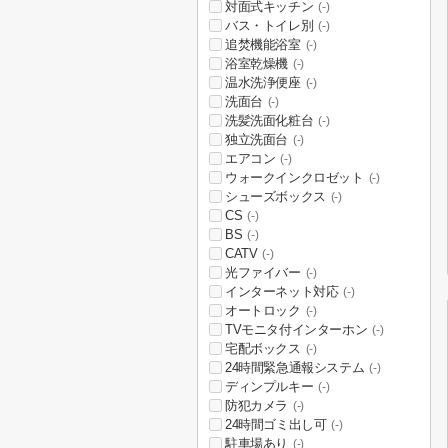
対面式キッチン
(-)
バス・トイレ別
(-)
追焚機能浴室
(-)
浴室乾燥機
(-)
温水洗浄便座
(-)
洗面台
(-)
洗髪洗面化粧台
(-)
独立洗面台
(-)
エアコン
(-)
ウォークインクロゼット
(-)
シューズボックス
(-)
CS
(-)
BS
(-)
CATV
(-)
光ファイバー
(-)
インターネット対応
(-)
オートロック
(-)
TVモニタ付インターホン
(-)
宅配ボックス
(-)
24時間緊急通報システム
(-)
ディンプルキー
(-)
防犯カメラ
(-)
24時間ゴミ出し可
(-)
駐車場あり
(-)