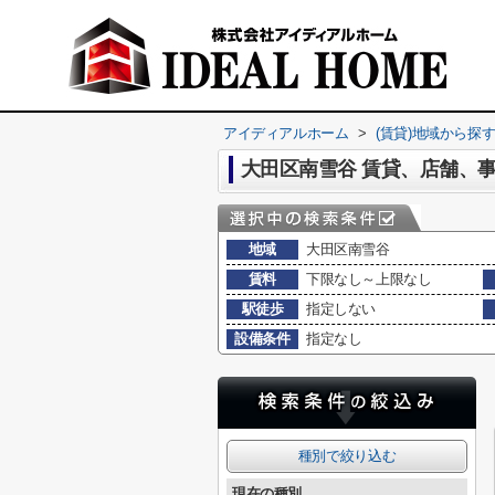
アイディアルホーム
>
(賃貸)地域から探
大田区南雪谷 賃貸、店舗、
地域
大田区南雪谷
賃料
下限なし～上限なし
駅徒歩
指定しない
設備条件
指定なし
種別で絞り込む
現在の種別