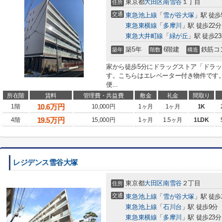
東京都
大田区
南雪谷
１丁目
住所
交通
東急池上線
「
雪が谷大塚
」駅 徒歩
東急東横線
「
多摩川
」駅 徒歩22分
東急大井町線
「
緑が丘
」駅 徒歩2
築5年
6階建
鉄筋コ
築年
階数
構造
家から徒歩5分にドラッグストア「ドラッ
す。こちらはエレベーター付き物件です
便...
所在階
賃料
管理費・共益費
敷金
礼金
間取り
10.6
万円
1階
10,000円
1ヶ月
1ヶ月
1K
19.5
万円
4階
15,000円
1ヶ月
1.5ヶ月
1LDK
レジデンス雪谷大塚
東京都
大田区
南雪谷
２丁目
住所
交通
東急池上線
「
雪が谷大塚
」駅 徒歩
東急池上線
「
石川台
」駅 徒歩9分
東急東横線
「
多摩川
」駅 徒歩23分