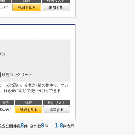
面積
詳細
検討リスト
.53㎡
詳細を見る
追加する
7分
鉄筋コンクリート
ニーズの高い、令和2年築の物件で、オシ
り、行き先に応じて使い分けができま
面積
詳細
検討リスト
45.09㎡
詳細を見る
追加する
8
9
1-8
該当公開件数
件 空き数
件
件表示