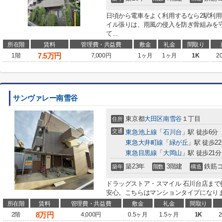
日頃から電車をよく利用するなら2駅利
イル張りは、雨風の侵入を防ぎ骨組みを
て...
所在階
賃料
管理費・共益費
敷金
礼金
間取り
7.5
万円
1階
7,000円
1ヶ月
1ヶ月
1K
2
サンヴァレー南雪谷
東京都
大田区
南雪谷
１丁目
住所
交通
東急池上線
「
石川台
」駅 徒歩6分
東急大井町線
「
緑が丘
」駅 徒歩2
東急目黒線
「
大岡山
」駅 徒歩21分
築23年
3階建
鉄筋
築年
階数
構造
ドラッグストア・スマイル 石川台店まで
安心。こちらはマンションタイプになりま
所在階
賃料
管理費・共益費
敷金
礼金
間取り
8
万円
2階
4,000円
0.5ヶ月
1.5ヶ月
1K
2