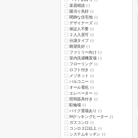
楽器相談
(-)
陽当り良好
(-)
閑静な住宅地
(-)
デザイナーズ
(-)
保証人不要
(-)
２人入居可
(-)
分譲タイプ
(-)
眺望良好
(-)
ファミリー向け
(-)
室内洗濯機置場
(-)
フローリング
(-)
ロフト付き
(-)
メゾネット
(-)
バルコニー
(-)
オール電化
(-)
エレベーター
(-)
照明器具付き
(-)
駐輪場
(-)
バイク置場あり
(-)
IHクッキングヒーター
(-)
ガスコンロ
(-)
コンロ２口以上
(-)
システムキッチン
(-)