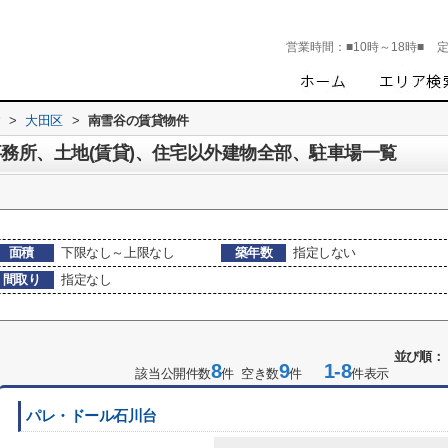
営業時間：
■10時～18時■
す
>
大田区
>
南雪谷の賃貸物件
事務所、土地(賃貸)、住宅以外建物全部、駐車場一覧
面積
下限なし～上限なし
築年数
指定しない
間取り
指定なし
並び順：
8
9
1-8
該当公開件数
件 空き数
件
件表示
パレ・ドール石川台