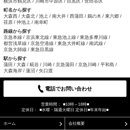
横浜市鶴見区
/
川崎市中原区
/
目黒区
/
世田谷区
町名から探す
大森西
/
大森北
/
池上
/
南大井
/
西蒲田
/
鵜の木
/
東六郷
/
荏原
/
仲池上
/
南幸町
路線から探す
京急本線
/
京浜東北線
/
東急池上線
/
東急多摩川線
/
都営浅草線
/
京急空港線
/
東急大井町線
/
南武線
/
京急大師線
/
東急目黒線
駅から探す
蒲田
/
大森
/
糀谷
/
川崎
/
京急蒲田
/
京急川崎
/
平和島
/
大森海岸
/
蓮沼
/
矢口渡
電話でお問い合わせ
営業時間：
■10時～18時■
定休日：
■水曜・隔週火曜日 定休日■年末年始■
ホーム
会社概要