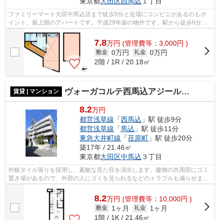
東京都
大田区
西馬込
１丁目
ファミリーマート大田中馬込店まで徒歩5分と近場にコンビニがあるのもポ
イント。最上階のアパートです。平成29年築の物件です。駅から徒歩6分の
アパートで、電車での通勤にも便利な立...
7.8
万
円
(管理費等：3,000円 )
0万円
0万円
敷金
礼金
2階 / 1R / 20.18㎡
ヴォーガコルテ西馬込アジールコート
賃貸 | マンション
8.2
万円
都営浅草線
「
西馬込
」駅 徒歩9分
都営浅草線
「
馬込
」駅 徒歩11分
東急大井町線
「
荏原町
」駅 徒歩20分
築17年 / 21.46㎡
東京都
大田区
中馬込
３丁目
外観タイル張りを採用し、素敵な見た目を演出します。建物の共用部にゴミ
置き場があるので、外部の人にゴミを見られるなどのトラブルも減らせま
す。利用可能な駅が2駅あり、利便性の高...
8.2
万
円
(管理費等：10,000円 )
1ヶ月
1ヶ月
敷金
礼金
1階 / 1K / 21.46㎡