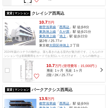
クレイシア西馬込
賃貸 | マンション
10.7
万円
都営浅草線
「
西馬込
」駅 徒歩8分
東急池上線
「
久が原
」駅 徒歩21分
東急池上線
「
池上
」駅 徒歩22分
築2年 / 25.77㎡
東京都
大田区
仲池上
２丁目
2024年築のコチラの物件は、落ち着きのある室内が魅力的です。こちらのマ
ンションでは初期費用をカードでお支払いいただけます。こちらの物件はマ
ンションです。共用部にはエレベータ...
10.7
万
円
(管理費等：15,000円 )
1ヶ月
1ヶ月
敷金
礼金
2階 / 2K / 25.77㎡
パークアクシス西馬込
賃貸 | マンション
13.5
万円
都営浅草線
「
西馬込
」駅 徒歩9分
東急池上線
「
池上
」駅 徒歩19分