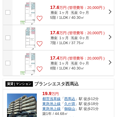
払いいただけるマンションです。共用部...
17.6
万
円
(管理費等：20,000円 )
1ヶ月
0ヶ月
敷金
礼金
5階 / 1LDK / 40.30㎡
17.6
万
円
(管理費等：20,000円 )
1ヶ月
0ヶ月
敷金
礼金
7階 / 1LDK / 37.75㎡
17.4
万
円
(管理費等：20,000円 )
1ヶ月
0ヶ月
敷金
礼金
8階 / 1LDK / 40.30㎡
ブランシエスタ西馬込
賃貸 | マンション
19.9
万円
都営浅草線
「
西馬込
」駅 徒歩12分
東急池上線
「
久が原
」駅 徒歩18分
東急池上線
「
御嶽山
」駅 徒歩21分
築1年 / 44.68㎡