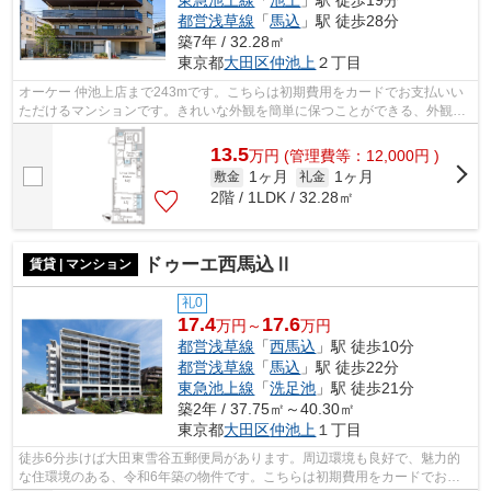
都営浅草線
「
馬込
」駅 徒歩28分
築7年 / 32.28㎡
東京都
大田区
仲池上
２丁目
オーケー 仲池上店まで243mです。こちらは初期費用をカードでお支払いい
ただけるマンションです。きれいな外観を簡単に保つことができる、外観タ
イル張りとなっております。共用部には...
13.5
万
円
(管理費等：12,000円 )
1ヶ月
1ヶ月
敷金
礼金
2階 / 1LDK / 32.28㎡
ドゥーエ西馬込Ⅱ
賃貸 | マンション
礼0
17.4
17.6
万円～
万円
都営浅草線
「
西馬込
」駅 徒歩10分
都営浅草線
「
馬込
」駅 徒歩22分
東急池上線
「
洗足池
」駅 徒歩21分
築2年 / 37.75㎡～40.30㎡
東京都
大田区
仲池上
１丁目
徒歩6分歩けば大田東雪谷五郵便局があります。周辺環境も良好で、魅力的
な住環境のある、令和6年築の物件です。こちらは初期費用をカードでお支