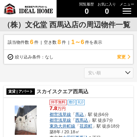
閲覧履歴
お気に入り
メニュー
0
0
（株）文化堂 西馬込店の周辺物件一覧
6
8
1～6
該当物件数
件
空き数
件
件を表示
変更
絞り込み条件：
なし
スカイスクエア西馬込
賃貸 | アパート
仲手無料
敷0
礼0
7.8
万円
都営浅草線
「
馬込
」駅 徒歩6分
都営浅草線
「
西馬込
」駅 徒歩7分
東急大井町線
「
荏原町
」駅 徒歩18分
築8年 / 20.18㎡