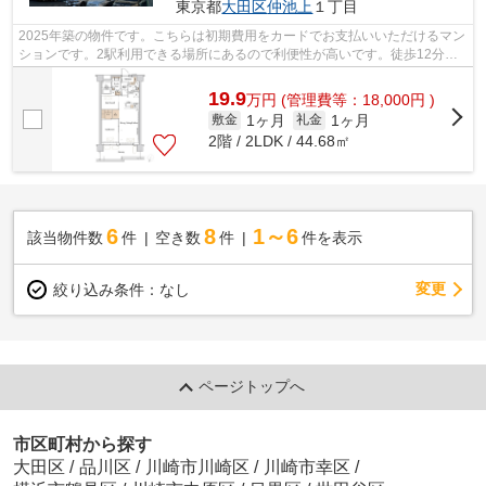
東京都
大田区
仲池上
１丁目
2025年築の物件です。こちらは初期費用をカードでお支払いいただけるマン
ションです。2駅利用できる場所にあるので利便性が高いです。徒歩12分で
駅へのアクセスが可能な物件です。当社...
19.9
万
円
(管理費等：18,000円 )
1ヶ月
1ヶ月
敷金
礼金
2階 / 2LDK / 44.68㎡
6
8
1～6
該当物件数
件
空き数
件
件を表示
変更
絞り込み条件：
なし
ページトップへ
市区町村から探す
大田区
/
品川区
/
川崎市川崎区
/
川崎市幸区
/