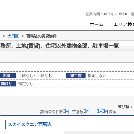
営業時間：
■10時～18時■
す
>
大田区
>
西馬込の賃貸物件
事務所、土地(賃貸)、住宅以外建物全部、駐車場一覧
面積
下限なし～上限なし
築年数
指定しない
間取り
指定なし
並び順：
3
3
1-3
該当公開件数
件 空き数
件
件表示
スカイスクエア西馬込