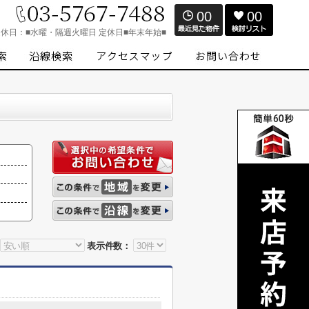
00
00
定休日：
■水曜・隔週火曜日 定休日■年末年始■
表示件数：