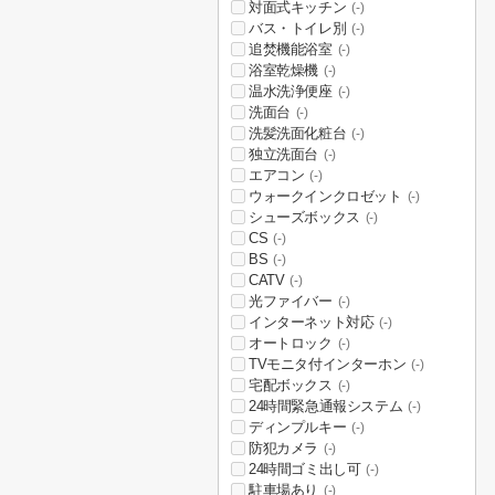
対面式キッチン
(-)
バス・トイレ別
(-)
追焚機能浴室
(-)
浴室乾燥機
(-)
温水洗浄便座
(-)
洗面台
(-)
洗髪洗面化粧台
(-)
独立洗面台
(-)
エアコン
(-)
ウォークインクロゼット
(-)
シューズボックス
(-)
CS
(-)
BS
(-)
CATV
(-)
光ファイバー
(-)
インターネット対応
(-)
オートロック
(-)
TVモニタ付インターホン
(-)
宅配ボックス
(-)
24時間緊急通報システム
(-)
ディンプルキー
(-)
防犯カメラ
(-)
24時間ゴミ出し可
(-)
駐車場あり
(-)