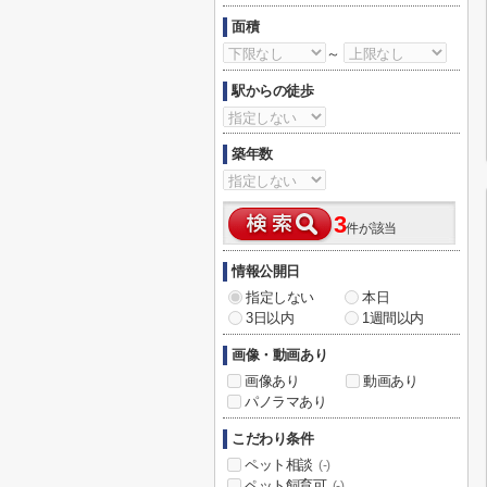
面積
～
駅からの徒歩
築年数
3
件が該当
情報公開日
指定しない
本日
3日以内
1週間以内
画像・動画あり
画像あり
動画あり
パノラマあり
こだわり条件
ペット相談
(-)
ペット飼育可
(-)