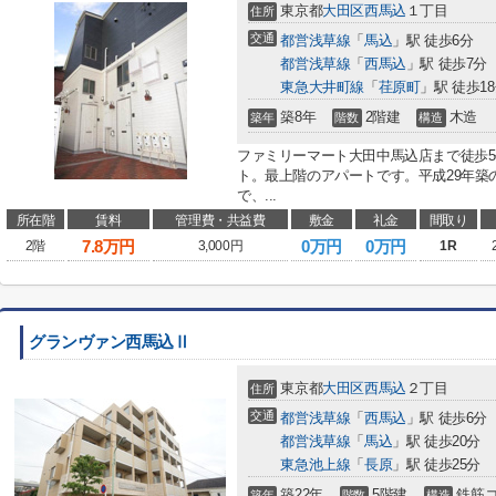
東京都
大田区
西馬込
１丁目
住所
交通
都営浅草線
「
馬込
」駅 徒歩6分
都営浅草線
「
西馬込
」駅 徒歩7分
東急大井町線
「
荏原町
」駅 徒歩1
築8年
2階建
木造
築年
階数
構造
ファミリーマート大田中馬込店まで徒歩
ト。最上階のアパートです。平成29年築
で、...
所在階
賃料
管理費・共益費
敷金
礼金
間取り
7.8
万円
0万円
0万円
2階
3,000円
1R
グランヴァン西馬込Ⅱ
東京都
大田区
西馬込
２丁目
住所
交通
都営浅草線
「
西馬込
」駅 徒歩6分
都営浅草線
「
馬込
」駅 徒歩20分
東急池上線
「
長原
」駅 徒歩25分
築22年
5階建
鉄筋
築年
階数
構造