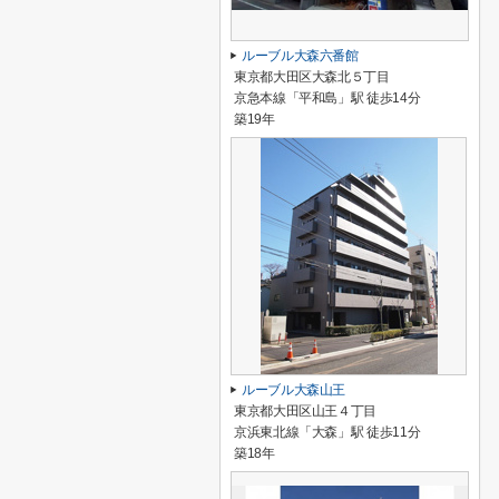
ルーブル大森六番館
東京都大田区大森北５丁目
京急本線「平和島」駅 徒歩14分
築19年
ルーブル大森山王
東京都大田区山王４丁目
京浜東北線「大森」駅 徒歩11分
築18年