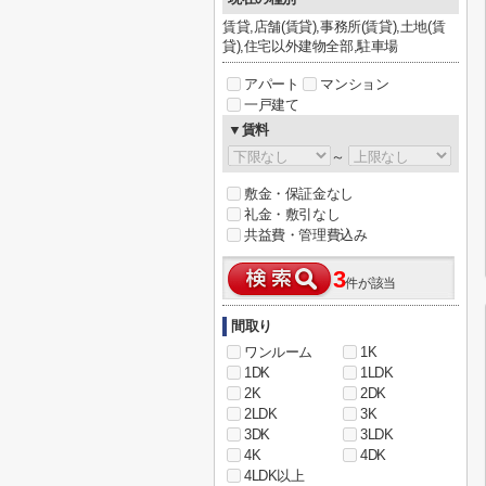
賃貸,店舗(賃貸),事務所(賃貸),土地(賃
貸),住宅以外建物全部,駐車場
アパート
マンション
一戸建て
▼賃料
～
敷金・保証金なし
礼金・敷引なし
共益費・管理費込み
3
件が該当
間取り
ワンルーム
1K
1DK
1LDK
2K
2DK
2LDK
3K
3DK
3LDK
4K
4DK
4LDK以上