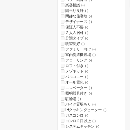
楽器相談
(-)
陽当り良好
(-)
閑静な住宅地
(-)
デザイナーズ
(-)
保証人不要
(-)
２人入居可
(-)
分譲タイプ
(-)
眺望良好
(-)
ファミリー向け
(-)
室内洗濯機置場
(-)
フローリング
(-)
ロフト付き
(-)
メゾネット
(-)
バルコニー
(-)
オール電化
(-)
エレベーター
(-)
照明器具付き
(-)
駐輪場
(-)
バイク置場あり
(-)
IHクッキングヒーター
(-)
ガスコンロ
(-)
コンロ２口以上
(-)
システムキッチン
(-)