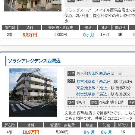
ドラッグストア スマイル西馬込店まで
安心。2駅利用可能な利便性の高い物件
少...
所在階
賃料
管理費・共益費
敷金
礼金
間取り
8.8
万円
0ヶ月
2階
5,000円
1ヶ月
1K
2
ソラシアレジデンス西馬込
東京都
大田区
西馬込
２丁目
住所
交通
都営浅草線
「
西馬込
」駅 徒歩3分
東急池上線
「
池上
」駅 徒歩21分
都営浅草線
「
馬込
」駅 徒歩20分
築6年
4階建 地下1階
築年
階数
構造
文化堂 西馬込店まで徒歩5分です。こち
にある物件です。共用部にはエレベータ・
所在階
賃料
管理費・共益費
敷金
礼金
間取り
10.9
万円
0ヶ月
0ヶ月
4階
5,000円
1K