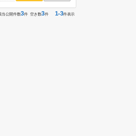
3
3
1-3
該当公開件数
件 空き数
件
件表示