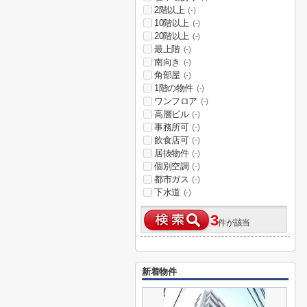
2階以上
(-)
10階以上
(-)
20階以上
(-)
最上階
(-)
南向き
(-)
角部屋
(-)
1階の物件
(-)
ワンフロア
(-)
高層ビル
(-)
事務所可
(-)
飲食店可
(-)
居抜物件
(-)
個別空調
(-)
都市ガス
(-)
下水道
(-)
3
件が該当
新着物件