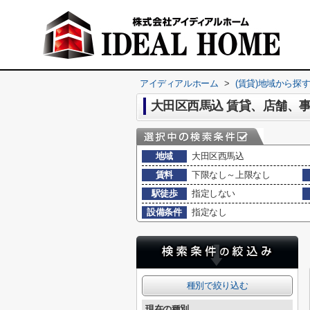
アイディアルホーム
>
(賃貸)地域から探
大田区西馬込 賃貸、店舗、
地域
大田区西馬込
賃料
下限なし～上限なし
駅徒歩
指定しない
設備条件
指定なし
種別で絞り込む
現在の種別