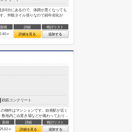
徒歩6分にあるので、体調が悪くなっても
です。外観タイル張りなので経年劣化が
面積
詳細
検討リスト
2.40㎡
詳細を見る
追加する
鉄筋コンクリート
らの物件はマンションです。始発駅が近く
敷地内ごみ置き場などが備わっており...
面積
詳細
検討リスト
25.02㎡
詳細を見る
追加する