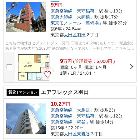
9
万円
京急空港線
「
穴守稲荷
」駅 徒歩10分
京急大師線
「
大師橋
」駅 徒歩17分
東京モノレール
「
整備場
」駅 徒歩22分
築6年 / 24.84㎡
東京都
大田区
羽田
２丁目
こちらの物件はセブンイレブン 羽田1丁目まで432mにあります。清潔感の
ある室内が魅力的な2020年築の物件となっており、一押しです。こちらは初
期費用をカードでお支払いいただける物...
9
万
円
(管理費等：5,000円 )
0ヶ月
1ヶ月
敷金
礼金
1階 / 1R / 24.84㎡
エアフレックス羽田
賃貸 | マンション
10.2
万円
京急空港線
「
大鳥居
」駅 徒歩2分
京急空港線
「
穴守稲荷
」駅 徒歩12分
京急空港線
「
糀谷
」駅 徒歩14分
築15年 / 22.20㎡
東京都
大田区
東糀谷
３丁目