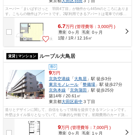
東京都
大田区
羽田
３丁目
スーパー「まいばすけっと 羽田4丁目」が物件から445mのところにありま
す。こちらの物件はアパートです。2駅利用できるアパートは電車での移動
が便利です。アクセスの良い徒歩9分の物...
6.7
万
円
(管理費等：3,000円 )
0ヶ月
0ヶ月
敷金
礼金
1階 / 1R / 12.16㎡
ルーブル大鳥居
賃貸 | マンション
敷0
9
万円
京急空港線
「
大鳥居
」駅 徒歩3分
東京モノレール
「
整備場
」駅 徒歩27分
京急本線
「
京急蒲田
」駅 徒歩25分
築14年 / 20.61㎡
東京都
大田区
萩中
３丁目
造りとデザインに関して、自信をもって情報を提供できるマンションです。
外壁はタイル張りとなっていて、印象的な外観です。初期費用のカード決済
ができます。共用部には敷地内ごみ置...
9
万
円
(管理費等：7,000円 )
0ヶ月
1ヶ月
敷金
礼金