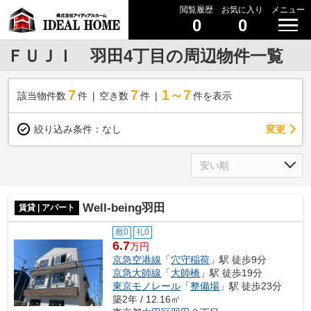
閲覧履歴
お気に入り
メニュー
0
0
ＦＵＪＩ 羽田4丁目の周辺物件一覧
7
7
1～7
該当物件数
件
空き数
件
件を表示
変更
絞り込み条件：
なし
Well-being羽田
賃貸 | アパート
敷0
礼0
6.7
万円
京急空港線
「
穴守稲荷
」駅 徒歩9分
京急大師線
「
大師橋
」駅 徒歩19分
東京モノレール
「
整備場
」駅 徒歩23分
築2年 / 12.16㎡