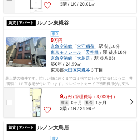
3階 / 1K / 20.61㎡
ルノン東糀谷
賃貸 | アパート
敷0
9
万円
京急空港線
「
穴守稲荷
」駅 徒歩8分
東京モノレール
「
天空橋
」駅 徒歩18分
京急空港線
「
大鳥居
」駅 徒歩8分
築6年 / 24.99㎡
東京都
大田区
東糀谷
３丁目
最上階の物件です。忙しい朝に遠くまでゴミ捨てに行かずに済むように、共
用部にゴミ置き場が付いています。クレジットカードで初期費用がお支払い
いただけるので、決済の手間が軽減で...
9
万
円
(管理費等：3,000円 )
0ヶ月
1ヶ月
敷金
礼金
3階 / 1R / 24.99㎡
ルノン大鳥居
賃貸 | アパート
敷0