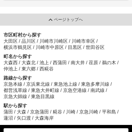
ページトップへ
市区町村から探す
大田区
/
品川区
/
川崎市川崎区
/
川崎市幸区
/
横浜市鶴見区
/
川崎市中原区
/
目黒区
/
世田谷区
町名から探す
大森西
/
大森北
/
池上
/
西蒲田
/
南大井
/
荏原
/
鵜の木
/
仲池上
/
東六郷
/
西糀谷
路線から探す
京急本線
/
京浜東北線
/
東急池上線
/
東急多摩川線
/
都営浅草線
/
東急大井町線
/
京急空港線
/
南武線
/
京急大師線
/
東急目黒線
駅から探す
蒲田
/
大森
/
京急蒲田
/
糀谷
/
川崎
/
京急川崎
/
平和島
/
蓮沼
/
矢口渡
/
大森海岸