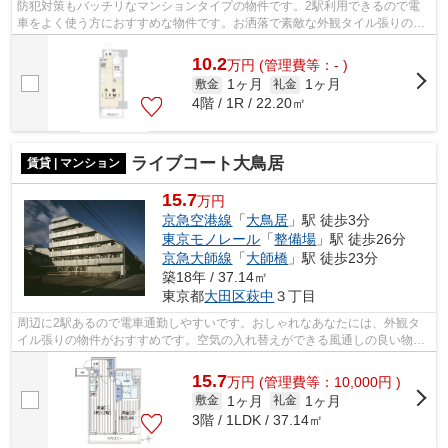
防犯対策もバッチリなマンションタイプの物件です。2駅利用できるので電
車をよく使う方におすすめな物件です。お洒落で素敵な外観タイル張りのマ
ンションです。共用部には敷地内ごみ置...
10.2
万
円
(管理費等：- )
1ヶ月
1ヶ月
敷金
礼金
4階 / 1R / 22.20㎡
ライブコート大鳥居
賃貸 | マンション
15.7
万円
京急空港線
「
大鳥居
」駅 徒歩3分
東京モノレール
「
整備場
」駅 徒歩26分
京急大師線
「
大師橋
」駅 徒歩23分
築18年 / 37.14㎡
東京都
大田区
萩中
３丁目
周辺に2駅あるので電車通勤しやすいです。おしゃれなあなたには、外観タ
イル張りの物件がおすすめです。空気の入れ替えができる風通しの良い物件
です。駅まで3分と、駅近でアクセスも...
15.7
万
円
(管理費等：10,000円 )
1ヶ月
1ヶ月
敷金
礼金
3階 / 1LDK / 37.14㎡