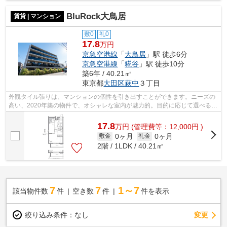
BluRock大鳥居
賃貸 | マンション
敷0
礼0
17.8
万円
京急空港線
「
大鳥居
」駅 徒歩6分
京急空港線
「
糀谷
」駅 徒歩10分
築6年 / 40.21㎡
東京都
大田区
萩中
３丁目
外観タイル張りは、マンションの個性を引き出すことができます。ニーズの
高い、2020年築の物件で、オシャレな室内が魅力的。目的に応じて選べる2
駅利用可能なマンションです。共用部に...
17.8
万
円
(管理費等：12,000円 )
0ヶ月
0ヶ月
敷金
礼金
2階 / 1LDK / 40.21㎡
7
7
1～7
該当物件数
件
空き数
件
件を表示
変更
絞り込み条件：
なし