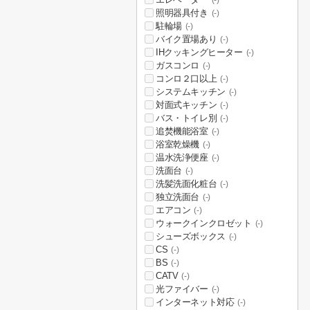
(-)
照明器具付き
(-)
駐輪場
(-)
バイク置場あり
(-)
IHクッキングヒーター
(-)
ガスコンロ
(-)
コンロ２口以上
(-)
システムキッチン
(-)
対面式キッチン
(-)
バス・トイレ別
(-)
追焚機能浴室
(-)
浴室乾燥機
(-)
温水洗浄便座
(-)
洗面台
(-)
洗髪洗面化粧台
(-)
独立洗面台
(-)
エアコン
(-)
ウォークインクロゼット
(-)
シューズボックス
(-)
CS
(-)
BS
(-)
CATV
(-)
光ファイバー
(-)
インターネット対応
(-)