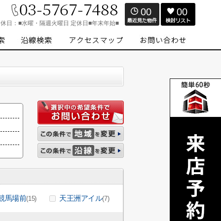
00
00
定休日：
■水曜・隔週火曜日 定休日■年末年始■
競馬場前
天王洲アイル
(15)
(7)