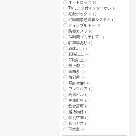
オートロック
(-)
TVモニタ付インターホン
(-)
宅配ボックス
(-)
24時間緊急通報システム
(-)
ディンプルキー
(-)
防犯カメラ
(-)
24時間ゴミ出し可
(-)
駐車場あり
(-)
2階以上
(-)
10階以上
(-)
20階以上
(-)
最上階
(-)
南向き
(-)
角部屋
(-)
1階の物件
(-)
ワンフロア
(-)
高層ビル
(-)
事務所可
(-)
飲食店可
(-)
居抜物件
(-)
個別空調
(-)
都市ガス
(-)
下水道
(-)