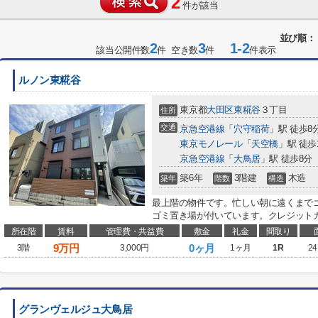
2
件が該当
並び順：
2
3
1-2
該当公開件数
件 空き数
件
件表示
ルノン東糀谷
東京都
大田区
東糀谷
３丁目
住所
交通
京急空港線
「
穴守稲荷
」駅 徒歩8
東京モノレール
「
天空橋
」駅 徒歩
京急空港線
「
大鳥居
」駅 徒歩8分
築6年
3階建
木造
築年
階数
構造
最上階の物件です。忙しい朝に遠くまで
ゴミ置き場が付いています。クレジットカ
所在階
賃料
管理費・共益費
敷金
礼金
間取り
9
万円
0ヶ月
3階
3,000円
1ヶ月
1R
24
グランヴェルジュ大鳥居