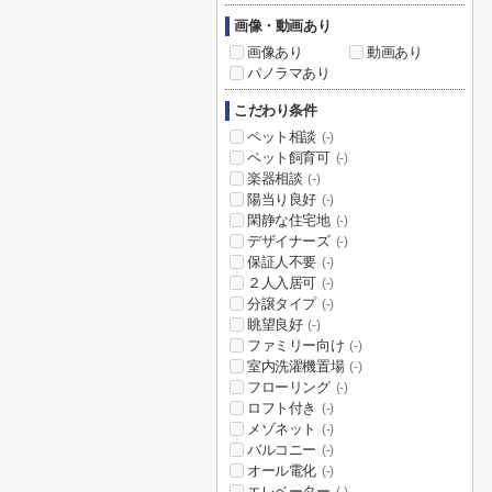
画像・動画あり
画像あり
動画あり
パノラマあり
こだわり条件
ペット相談
(-)
ペット飼育可
(-)
楽器相談
(-)
陽当り良好
(-)
閑静な住宅地
(-)
デザイナーズ
(-)
保証人不要
(-)
２人入居可
(-)
分譲タイプ
(-)
眺望良好
(-)
ファミリー向け
(-)
室内洗濯機置場
(-)
フローリング
(-)
ロフト付き
(-)
メゾネット
(-)
バルコニー
(-)
オール電化
(-)
エレベーター