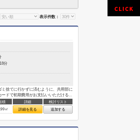
表示件数：
分
18分
ゴミ捨てに行かずに済むように、共用部に
ードで初期費用がお支払いいただける...
面積
詳細
検討リスト
.99㎡
詳細を見る
追加する