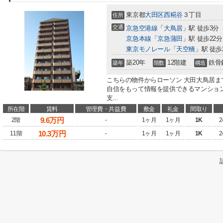
東京都
大田区
西糀谷
３丁目
住所
交通
京急空港線
「
大鳥居
」駅 徒歩3分
京急本線
「
京急蒲田
」駅 徒歩22分
東京モノレール
「
天空橋
」駅 徒歩
築20年
12階建
鉄骨
築年
階数
構造
こちらの物件からローソン 大田大鳥居ま
自信をもって情報を提供できるマンショ
支...
所在階
賃料
管理費・共益費
敷金
礼金
間取り
9.6
万円
2階
-
1ヶ月
1ヶ月
1K
2
10.3
万円
11階
-
1ヶ月
1ヶ月
1K
2