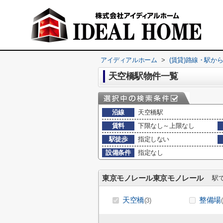
アイディアルホーム
>
(賃貸)路線・駅か
天空橋駅物件一覧
沿線
天空橋駅
賃料
下限なし～上限なし
駅徒歩
指定しない
設備条件
指定なし
東京モノレール東京モノレール
駅で
天空橋
整備場
(3)