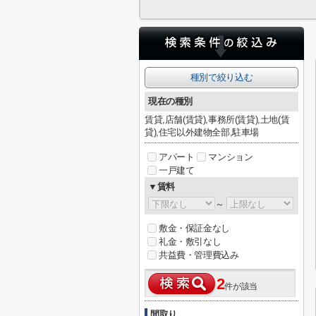
種別で絞り込む
現在の種別
賃貸,店舗(賃貸),事務所(賃貸),土地(賃
貸),住宅以外建物全部,駐車場
アパート
マンション
一戸建て
▼賃料
～
敷金・保証金なし
礼金・敷引なし
共益費・管理費込み
2
件が該当
間取り