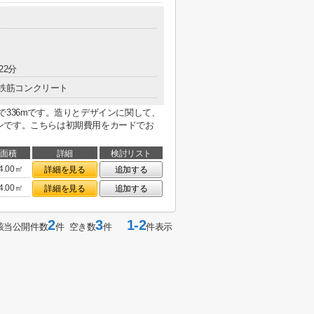
22分
鉄筋コンクリート
で336mです。造りとデザインに関して、
ンです。こちらは初期費用をカードでお
面積
詳細
検討リスト
4.00㎡
詳細を見る
追加する
4.00㎡
詳細を見る
追加する
2
3
1-2
該当公開件数
件 空き数
件
件表示