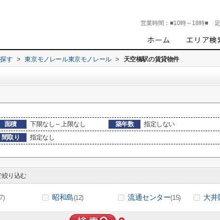
営業時間：
■10時～18時■
ら探す
>
東京モノレール東京モノレール
>
天空橋駅の賃貸物件
面積
下限なし～上限なし
築年数
指定しない
間取り
指定なし
絞り込む
昭和島
流通センター
大井
(7)
(12)
(15)