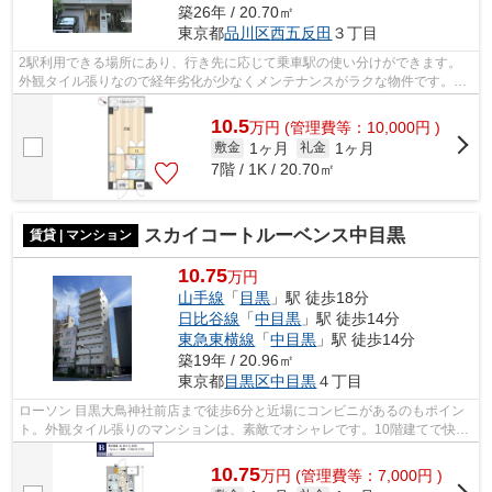
築26年 / 20.70㎡
東京都
品川区
西五反田
３丁目
2駅利用できる場所にあり、行き先に応じて乗車駅の使い分けができます。
外観タイル張りなので経年劣化が少なくメンテナンスがラクな物件です。防
犯対策もバッチリなマンションタイプの...
10.5
万
円
(管理費等：10,000円 )
1ヶ月
1ヶ月
敷金
礼金
7階 / 1K / 20.70㎡
スカイコートルーベンス中目黒
賃貸 | マンション
10.75
万円
山手線
「
目黒
」駅 徒歩18分
日比谷線
「
中目黒
」駅 徒歩14分
東急東横線
「
中目黒
」駅 徒歩14分
築19年 / 20.96㎡
東京都
目黒区
中目黒
４丁目
ローソン 目黒大鳥神社前店まで徒歩6分と近場にコンビニがあるのもポイン
ト。外観タイル張りのマンションは、素敵でオシャレです。10階建てで快適
な物件。初期費用をカードでお支払い...
10.75
万
円
(管理費等：7,000円 )