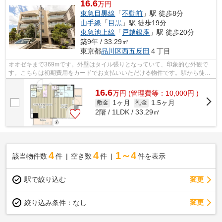
16.6
万円
東急目黒線
「
不動前
」駅 徒歩8分
山手線
「
目黒
」駅 徒歩19分
東急池上線
「
戸越銀座
」駅 徒歩20分
築9年 / 33.29㎡
東京都
品川区
西五反田
４丁目
オオゼキまで369mです。外壁はタイル張りとなっていて、印象的な外観で
す。こちらは初期費用をカードでお支払いいただける物件です。駅から徒歩
8分に立地する物件です。oomori@ideal-g...
16.6
万
円
(管理費等：10,000円 )
1ヶ月
1.5ヶ月
敷金
礼金
2階 / 1LDK / 33.29㎡
4
4
1～4
該当物件数
件
空き数
件
件を表示
駅で絞り込む
変更
変更
絞り込み条件：
なし