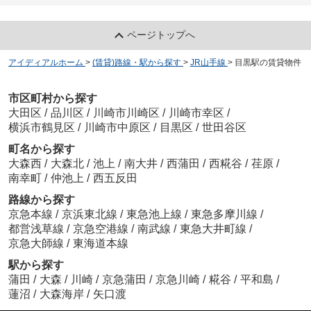
ページトップへ
アイディアルホーム
>
(賃貸)路線・駅から探す
>
JR山手線
>
目黒駅の賃貸物件
市区町村から探す
大田区
/
品川区
/
川崎市川崎区
/
川崎市幸区
/
横浜市鶴見区
/
川崎市中原区
/
目黒区
/
世田谷区
町名から探す
大森西
/
大森北
/
池上
/
南大井
/
西蒲田
/
西糀谷
/
荏原
/
南幸町
/
仲池上
/
西五反田
路線から探す
京急本線
/
京浜東北線
/
東急池上線
/
東急多摩川線
/
都営浅草線
/
京急空港線
/
南武線
/
東急大井町線
/
京急大師線
/
東海道本線
駅から探す
蒲田
/
大森
/
川崎
/
京急蒲田
/
京急川崎
/
糀谷
/
平和島
/
蓮沼
/
大森海岸
/
矢口渡