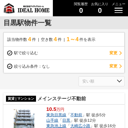
閲覧履歴
お気に入り
メニュー
0
0
目黒駅物件一覧
4
4
1～4
該当物件数
件
空き数
件
件を表示
駅で絞り込む
変更
変更
絞り込み条件：
なし
メインステージ不動前
賃貸 | マンション
10.5
万円
東急目黒線
「
不動前
」駅 徒歩5分
山手線
「
目黒
」駅 徒歩12分
東急池上線
「
大崎広小路
」駅 徒歩16分