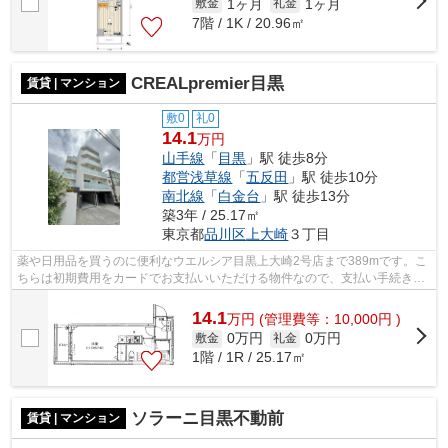
1ヶ月
1ヶ月
敷金
礼金
7階 / 1K / 20.96㎡
CREALpremier目黒
賃貸 | マンション
敷0
礼0
14.1
万円
山手線
「
目黒
」駅 徒歩8分
都営浅草線
「
五反田
」駅 徒歩10分
南北線
「
白金台
」駅 徒歩13分
築3年 / 25.17㎡
東京都
品川区
上大崎
３丁目
薬や日用品を買うのに便利なウエルシア目黒上大崎2号店まで389mです。こ
ちらは初期費用をカードでお支払いいただける物件なので、支払い手続きの
手間が省けます。周辺環境も良好で、魅...
14.1
万
円
(管理費等：10,000円 )
0万円
0万円
敷金
礼金
1階 / 1R / 25.17㎡
ソラーニ目黒不動前
賃貸 | マンション