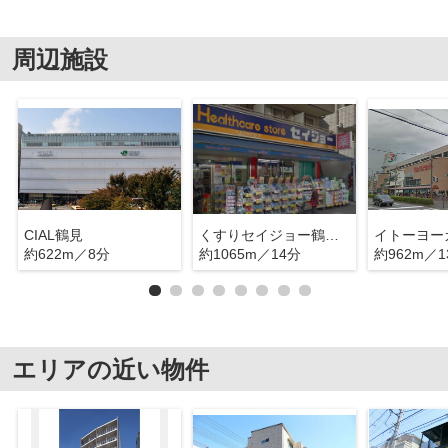
周辺施設
CIAL鶴見
くすりセイジョー鶴見店
約622m／8分
約1065m／14分
約962m／1
エリアの近い物件