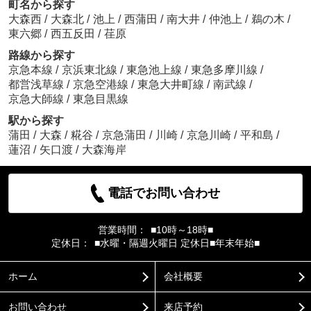
町名から探す
大森西
/
大森北
/
池上
/
西蒲田
/
南大井
/
仲池上
/
鵜の木
/
東六郷
/
西五反田
/
荏原
路線から探す
京急本線
/
京浜東北線
/
東急池上線
/
東急多摩川線
/
都営浅草線
/
京急空港線
/
東急大井町線
/
南武線
/
京急大師線
/
東急目黒線
駅から探す
蒲田
/
大森
/
糀谷
/
京急蒲田
/
川崎
/
京急川崎
/
平和島
/
蓮沼
/
矢口渡
/
大森海岸
電話でお問い合わせ
営業時間：
■10時～18時■
定休日：
■水曜・隔週火曜日 定休日■年末年始■
ホーム
会社概要
お問い合わせ
来店予約