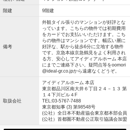
階建
9階建
外観タイル張りのマンションが好評とな
っています。こちらの物件では初期費用
をカードでお支払いいただけます。こち
らの物件はマンションです。幅広い層に
備考
好評な、駅から徒歩6分に立地する物件
です。京急本線京急鶴見をよく利用され
る方、安心してアイディアルホーム 本店
にまでご連絡下さい。疑問点等をoomori
@ideal-gr.co.jpから遠慮なくどうぞ。
アイディアルホーム 本店
東京都品川区南大井６丁目２４－１３ 第
１４下川ビル４F
取扱会社
TEL:03-5767-7488
東京都知事 (3) 第98548号
(公社）全日本不動産協会東京都本部会員
(公社）首都圏不動産公正取引協議会加盟