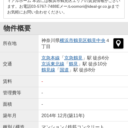
ィアルホーム 本店には横浜市鶴見区エリアの賃貸情報がござい
ます。お電話03-5767-7488Eメールoomori@ideal-gr.co.jpまで
お気軽にお問い合わせください。
物件概要
神奈川県
横浜市鶴見区
鶴見中央
４
所在地
丁目
京急本線
「
京急鶴見
」駅 徒歩6分
交通
京浜東北線
「
鶴見
」駅 徒歩10分
鶴見線
「
国道
」駅 徒歩8分
賃料
-
管理費等
-
面積
-
築年月
2014年 12月(築11年)
種別 / 構造
マンション / 鉄筋コンクリート