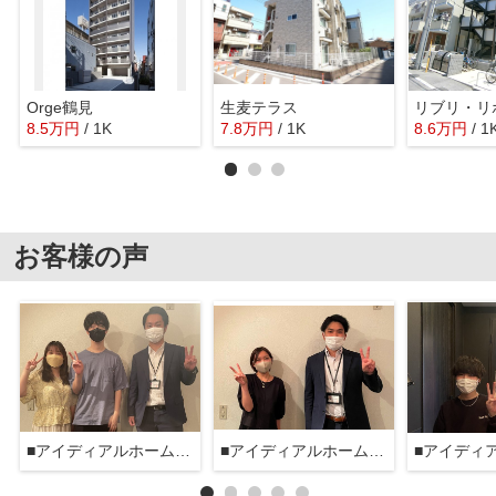
Orge鶴見
生麦テラス
リブリ・リ
8.5
万
円
/ 1K
7.8
万
円
/ 1K
8.6
万
円
/ 1
お客様の声
■アイディアルホーム大森本店■
■アイディアルホーム大森本店■