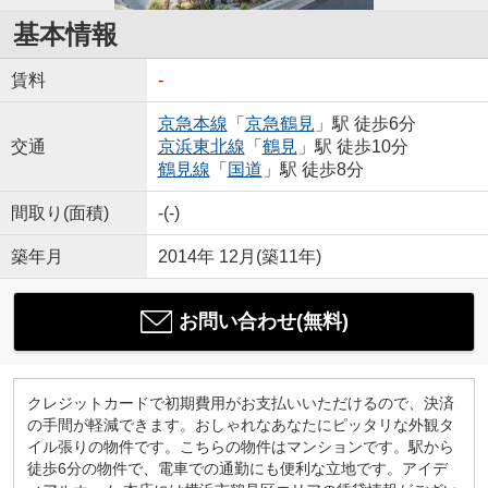
基本情報
賃料
-
京急本線
「
京急鶴見
」駅 徒歩6分
交通
京浜東北線
「
鶴見
」駅 徒歩10分
鶴見線
「
国道
」駅 徒歩8分
間取り(面積)
-(-)
築年月
2014年 12月(築11年)
お問い合わせ(無料)
クレジットカードで初期費用がお支払いいただけるので、決済
の手間が軽減できます。おしゃれなあなたにピッタリな外観タ
イル張りの物件です。こちらの物件はマンションです。駅から
徒歩6分の物件で、電車での通勤にも便利な立地です。アイデ