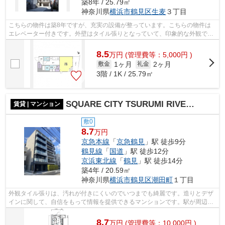
築8年 / 25.79㎡
神奈川県
横浜市鶴見区
生麦
３丁目
こちらの物件は築8年ですが、充実の設備が整っています。こちらの物件は
エレベーター付きです。外壁はタイル張りとなっていて、印象的な外観で
す。周辺には、徒歩2分で利用できる駅が...
8.5
万
円
(管理費等：5,000円 )
1ヶ月
2ヶ月
敷金
礼金
3階 / 1K / 25.79㎡
SQUARE CITY TSURUMI RIVERSIDE
賃貸 | マンション
敷0
8.7
万円
京急本線
「
京急鶴見
」駅 徒歩9分
鶴見線
「
国道
」駅 徒歩12分
京浜東北線
「
鶴見
」駅 徒歩14分
築4年 / 20.59㎡
神奈川県
横浜市鶴見区
潮田町
１丁目
外観タイル張りは、汚れが付きにくいのでいつまでも綺麗です。造りとデザ
インに関して、自信をもって情報を提供できるマンションです。駅が周辺に
2つあるので行動範囲が広がります。共...
8.7
万
円
(管理費等：10,000円 )