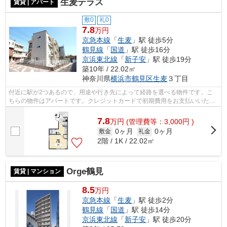
生麦テラス
賃貸 | アパート
敷0
礼0
7.8
万円
京急本線
「
生麦
」駅 徒歩5分
鶴見線
「
国道
」駅 徒歩16分
京浜東北線
「
新子安
」駅 徒歩19分
築10年 / 22.02㎡
神奈川県
横浜市鶴見区
生麦
３丁目
付近に駅が2つあるので、用途や行き先によって経路を選べる物件です。こ
ちらの物件はアパートです。クレジットカードで初期費用をお支払いいただ
ける物件です。徒歩5分で駅にアクセス...
7.8
万
円
(管理費等：3,000円 )
0ヶ月
0ヶ月
敷金
礼金
2階 / 1K / 22.02㎡
Orge鶴見
賃貸 | マンション
8.5
万円
京急本線
「
生麦
」駅 徒歩2分
鶴見線
「
国道
」駅 徒歩14分
京浜東北線
「
新子安
」駅 徒歩20分