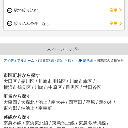
駅で絞り込む
変更
変更
絞り込み条件：
なし
ページトップへ
アイディアルホーム
>
(賃貸)路線・駅から探す
>
JR鶴見線
>
国道駅の賃貸物件
市区町村から探す
大田区
/
品川区
/
川崎市川崎区
/
川崎市幸区
/
横浜市鶴見区
/
川崎市中原区
/
目黒区
/
世田谷区
町名から探す
大森西
/
大森北
/
池上
/
南大井
/
西蒲田
/
荏原
/
鵜の木
/
東六郷
/
仲池上
/
南幸町
路線から探す
京急本線
/
京浜東北線
/
東急池上線
/
東急多摩川線
/