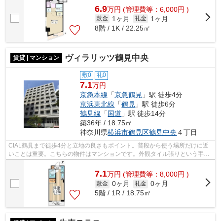
6.9
万
円
(管理費等：6,000円 )
1ヶ月
1ヶ月
敷金
礼金
8階 / 1K / 22.25㎡
ヴィラリッツ鶴見中央
賃貸 | マンション
敷0
礼0
7.1
万円
京急本線
「
京急鶴見
」駅 徒歩4分
京浜東北線
「
鶴見
」駅 徒歩6分
鶴見線
「
国道
」駅 徒歩14分
築36年 / 18.75㎡
神奈川県
横浜市鶴見区
鶴見中央
４丁目
CIAL鶴見まで徒歩4分と立地の良さもポイント。普段から使う場所だけに近
いことは重要。こちらの物件はマンションです。外観タイル張りという手間
をかけて作られた、こだわりを感じられ...
7.1
万
円
(管理費等：8,000円 )
0ヶ月
0ヶ月
敷金
礼金
5階 / 1R / 18.75㎡