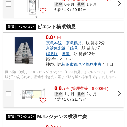
0ヶ月
1ヶ月
敷金
礼金
6階 / 1K / 20.59㎡
ビエント横濱鶴見
賃貸 | マンション
8.8
万円
京急本線
「
京急鶴見
」駅 徒歩2分
京浜東北線
「
鶴見
」駅 徒歩7分
鶴見線
「
国道
」駅 徒歩12分
築5年 / 21.73㎡
神奈川県
横浜市鶴見区
鶴見中央
４丁目
買い物に便利なショッピングセンター「CIAL鶴見」まで407mです。近くに
駅が2つあるため、用途や行き先に応じて駅を選べる物件です。おしゃれな
あなたには、外観タイル張りのマンション...
8.8
万
円
(管理費等：6,000円 )
1ヶ月
2ヶ月
敷金
礼金
4階 / 1K / 21.73㎡
MJレジデンス横濱生麦
賃貸 | マンション
9.3