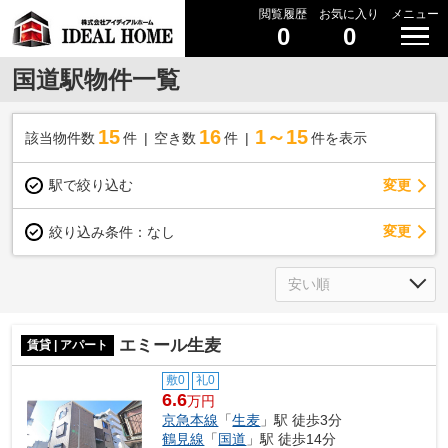
閲覧履歴
お気に入り
メニュー
0
0
国道駅物件一覧
15
16
1～15
該当物件数
件
空き数
件
件を表示
駅で絞り込む
変更
変更
絞り込み条件：
なし
エミール生麦
賃貸 | アパート
敷0
礼0
6.6
万円
京急本線
「
生麦
」駅 徒歩3分
鶴見線
「
国道
」駅 徒歩14分