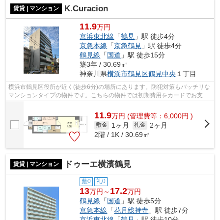
K.Curacion
賃貸 | マンション
11.9
万円
京浜東北線
「
鶴見
」駅 徒歩4分
京急本線
「
京急鶴見
」駅 徒歩4分
鶴見線
「
国道
」駅 徒歩15分
築3年 / 30.69㎡
神奈川県
横浜市鶴見区
鶴見中央
１丁目
横浜市鶴見区役所が近く(徒歩6分)の場所にあります。防犯対策もバッチリな
マンションタイプの物件です。こちらの物件では初期費用をカードでお支払
いいただけます。共用部にはエレベー...
11.9
万
円
(管理費等：6,000円 )
1ヶ月
2ヶ月
敷金
礼金
2階 / 1K / 30.69㎡
ドゥーエ横濱鶴見
賃貸 | マンション
敷0
礼0
13
17.2
万円～
万円
鶴見線
「
国道
」駅 徒歩5分
京急本線
「
花月総持寺
」駅 徒歩7分
京浜東北線
「
鶴見
」駅 徒歩10分