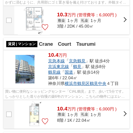
かずに済むように、共用部にゴミ置き場を備え付けております。外観タイル
張りは耐久性に優れ、管理の手間も抑...
10.3
万
円
(管理費等：6,000円 )
1ヶ月
1ヶ月
敷金
礼金
3階 / 2DK / 45.00㎡
Crane Court Tsurumi
賃貸 | マンション
10.4
万円
京急本線
「
京急鶴見
」駅 徒歩4分
京浜東北線
「
鶴見
」駅 徒歩8分
鶴見線
「
国道
」駅 徒歩14分
築6年 / 22.04㎡
神奈川県
横浜市鶴見区
鶴見中央
４丁目
買い物に便利なショッピングセンター「CIAL鶴見」まで、歩いて5分です。
しっかりとした造りが自慢の築6年のマンション。こちらの物件にはエレベ
ーターが付いています。駅まで4分と、駅...
10.4
万
円
(管理費等：6,000円 )
1ヶ月
1ヶ月
敷金
礼金
8階 / 1K / 22.04㎡