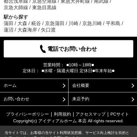
都営浅草線
/
京急空港線
/
東急大井町線
/
南武線
/
京急大師線
/
東急目黒線
駅から探す
蒲田
/
大森
/
糀谷
/
京急蒲田
/
川崎
/
京急川崎
/
平和島
/
蓮沼
/
大森海岸
/
矢口渡
電話でお問い合わせ
営業時間：
■10時～18時■
定休日：
■水曜・隔週火曜日 定休日■年末年始■
ホーム
会社概要
お問い合わせ
来店予約
プライバシーポリシー
利用規約
アクセスマップ
PCサイト
Copyright(c) アイディアルホーム 本店 All rights reserved.
当サイトでは、お客様の当サイト利用状況把握、サービス向上検討を目的と