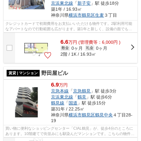
京浜東北線
「
新子安
」駅 徒歩18分
築1年 / 16.93㎡
神奈川県
横浜市鶴見区
生麦
３丁目
クレジットカードで初期費用をお支払いいただける物件です。2駅利用可能
なアパートなので行動範囲も広がります。築1年と新しく、設備の面でも充
実。駅まで歩いてアクセスできる、徒歩3...
6.6
万
円
(管理費等：6,000円 )
0ヶ月
0ヶ月
敷金
礼金
2階 / 1K / 16.93㎡
野田屋ビル
賃貸 | マンション
6.9
万円
京急本線
「
京急鶴見
」駅 徒歩3分
京浜東北線
「
鶴見
」駅 徒歩6分
鶴見線
「
国道
」駅 徒歩15分
築31年 / 22.25㎡
神奈川県
横浜市鶴見区
鶴見中央
４丁目28-
19
買い物に便利なショッピングセンター「CIAL鶴見」が、徒歩4分のところに
あります。10階建てで街並みにも馴染んだマンションです。こちらの物件で
は初期費用をカードでお支払いいただけ...