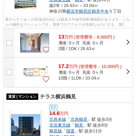
築2年 / 26.63㎡～33.04㎡
神奈川県
横浜市鶴見区
鶴見中央
５丁目
家からすぐ近くの所(徒歩5分)には鶴見大学歯学部附属病院があります。こち
らの物件はマンションです。電車でのアクセスを快適なものにする、2駅利
用可能な物件です。駅から徒歩5分とい...
13
万
円
(管理費等：8,000円 )
0ヶ月
0ヶ月
敷金
礼金
2階 / 1DK / 26.63㎡
17.2
万
円
(管理費等：10,000円 )
0ヶ月
0ヶ月
敷金
礼金
10階 / 1LDK / 33.04㎡
テラス横浜鶴見
賃貸 | マンション
礼0
14.6
万円
京急本線
「
京急鶴見
」駅 徒歩3分
京浜東北線
「
鶴見
」駅 徒歩8分
鶴見線
「
国道
」駅 徒歩11分