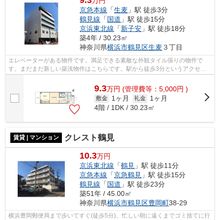
万円
京急本線
「
生麦
」駅 徒歩3分
鶴見線
「
国道
」駅 徒歩15分
京浜東北線
「
新子安
」駅 徒歩18分
築4年 / 30.23㎡
神奈川県
横浜市鶴見区
生麦
３丁目
エレベーターがある物件です。満足できる素敵な外観タイル張りの物件で
す。まだまだ新しい築浅物件はこちらです。駅から徒歩3分というアクセス
良好な駅近物件はいかがですか。oomori@i...
9.3
万
円
(管理費等：5,000円 )
1ヶ月
1ヶ月
敷金
礼金
4階 / 1DK / 30.23㎡
クレスト鶴見
賃貸 | マンション
10.3
万円
京浜東北線
「
鶴見
」駅 徒歩11分
京急本線
「
京急鶴見
」駅 徒歩15分
鶴見線
「
国道
」駅 徒歩23分
築51年 / 45.00㎡
神奈川県
横浜市鶴見区
豊岡町
38-29
横浜豊岡郵便局まで歩いてすぐ(徒歩5分)。忙しい朝に遠くまでゴミ捨てに行