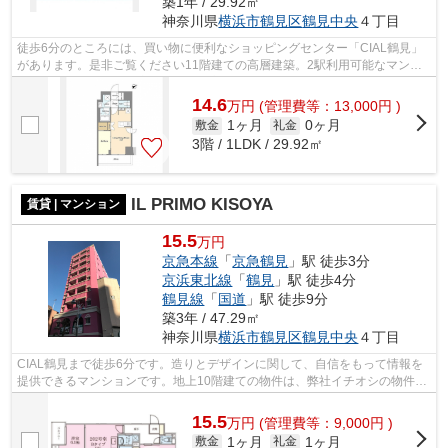
築1年 / 29.92㎡
神奈川県
横浜市鶴見区
鶴見中央
４丁目
徒歩6分のところには、買い物に便利なショッピングセンター「CIAL鶴見」
があります。是非ご覧ください11階建ての高層建築。2駅利用可能なマンシ
ョンなので行動範囲も広がります。高ニ...
14.6
万
円
(管理費等：13,000円 )
1ヶ月
0ヶ月
敷金
礼金
3階 / 1LDK / 29.92㎡
IL PRIMO KISOYA
賃貸 | マンション
15.5
万円
京急本線
「
京急鶴見
」駅 徒歩3分
京浜東北線
「
鶴見
」駅 徒歩4分
鶴見線
「
国道
」駅 徒歩9分
築3年 / 47.29㎡
神奈川県
横浜市鶴見区
鶴見中央
４丁目
CIAL鶴見まで徒歩6分です。造りとデザインに関して、自信をもって情報を
提供できるマンションです。地上10階建ての物件は、弊社イチオシの物件で
す。この物件は駅から徒歩3分の物件で...
15.5
万
円
(管理費等：9,000円 )
1ヶ月
1ヶ月
敷金
礼金