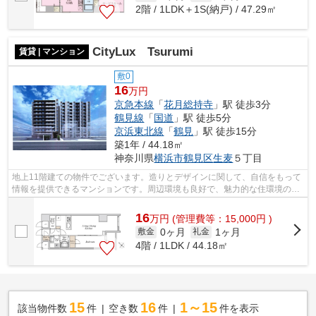
2階 / 1LDK＋1S(納戸) / 47.29㎡
CityLux Tsurumi
賃貸 | マンション
敷0
16
万円
京急本線
「
花月総持寺
」駅 徒歩3分
鶴見線
「
国道
」駅 徒歩5分
京浜東北線
「
鶴見
」駅 徒歩15分
築1年 / 44.18㎡
神奈川県
横浜市鶴見区
生麦
５丁目
地上11階建ての物件でございます。造りとデザインに関して、自信をもって
情報を提供できるマンションです。周辺環境も良好で、魅力的な住環境のあ
る、2024年築の物件です。徒歩3分で駅...
16
万
円
(管理費等：15,000円 )
0ヶ月
1ヶ月
敷金
礼金
4階 / 1LDK / 44.18㎡
15
16
1～15
該当物件数
件
空き数
件
件を表示