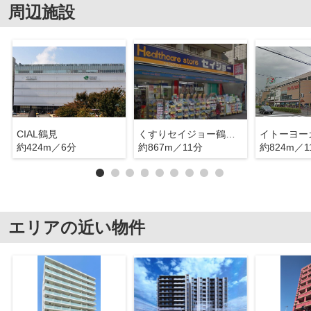
周辺施設
CIAL鶴見
くすりセイジョー鶴見店
約424m／6分
約867m／11分
約824m／1
エリアの近い物件