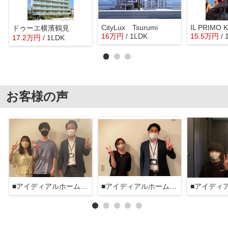
CityLux Tsurumi
IL PRIMO 
ドゥーエ横濱鶴見
16
万
円
/ 1LDK
15.5
万
円
/
17.2
万
円
/ 1LDK
お客様の声
■アイディアルホーム大森本店■
■アイディアルホーム大森本店■