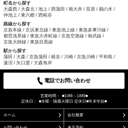
町名から探す
大森西
/
大森北
/
池上
/
西蒲田
/
南大井
/
荏原
/
鵜の木
/
仲池上
/
東六郷
/
西糀谷
路線から探す
京急本線
/
京浜東北線
/
東急池上線
/
東急多摩川線
/
都営浅草線
/
東急大井町線
/
京急空港線
/
南武線
/
京急大師線
/
東急目黒線
駅から探す
蒲田
/
大森
/
京急蒲田
/
糀谷
/
川崎
/
京急川崎
/
平和島
/
蓮沼
/
矢口渡
/
大森海岸
電話でお問い合わせ
営業時間：
■10時～18時■
定休日：
■水曜・隔週火曜日 定休日■年末年始■
ホーム
会社概要
お問い合わせ
来店予約