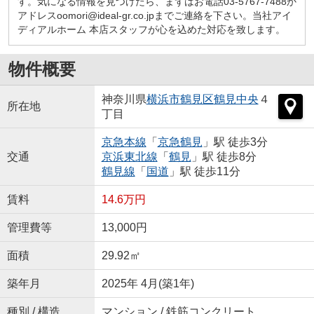
す。気になる情報を見つけたら、まずはお電話03-5767-7488か
アドレスoomori@ideal-gr.co.jpまでご連絡を下さい。当社アイ
ディアルホーム 本店スタッフが心を込めた対応を致します。
物件概要
神奈川県
横浜市鶴見区
鶴見中央
４
所在地
丁目
京急本線
「
京急鶴見
」駅 徒歩3分
交通
京浜東北線
「
鶴見
」駅 徒歩8分
鶴見線
「
国道
」駅 徒歩11分
賃料
14.6万円
管理費等
13,000円
面積
29.92㎡
築年月
2025年 4月(築1年)
種別 / 構造
マンション / 鉄筋コンクリート