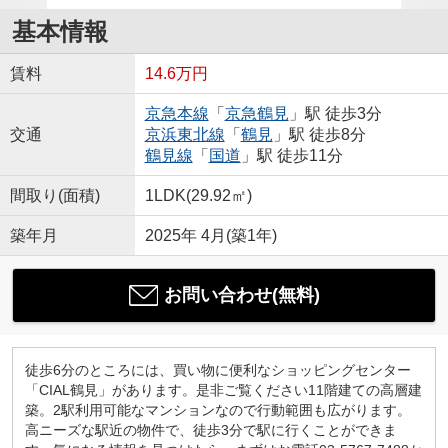
基本情報
賃料
14.6万円
京急本線
「
京急鶴見
」駅 徒歩3分
交通
京浜東北線
「
鶴見
」駅 徒歩8分
鶴見線
「
国道
」駅 徒歩11分
間取り(面積)
1LDK(29.92㎡)
築年月
2025年 4月(築1年)
お問い合わせ(無料)
徒歩6分のところには、買い物に便利なショッピングセンター
「CIAL鶴見」があります。是非ご覧ください11階建ての高層建
築。2駅利用可能なマンションなので行動範囲も広がります。
高ニーズな駅近の物件で、徒歩3分で駅に行くことができま