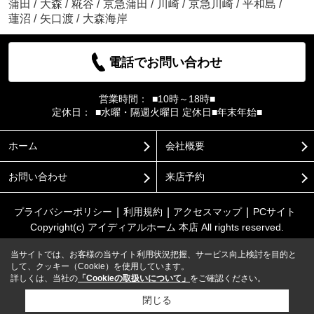
蒲田
/
大森
/
糀谷
/
京急蒲田
/
川崎
/
京急川崎
/
平和島
/
蓮沼
/
矢口渡
/
大森海岸
電話でお問い合わせ
営業時間：
■10時～18時■
定休日：
■水曜・隔週火曜日 定休日■年末年始■
ホーム
会社概要
お問い合わせ
来店予約
プライバシーポリシー
利用規約
アクセスマップ
PCサイト
Copyright(c) アイディアルホーム 本店 All rights reserved.
当サイトでは、お客様の当サイト利用状況把握、サービス向上検討を目的と
して、クッキー（Cookie）を使用しています。
詳しくは、当社の
「Cookieの取扱いについて」
をご確認ください。
閉じる