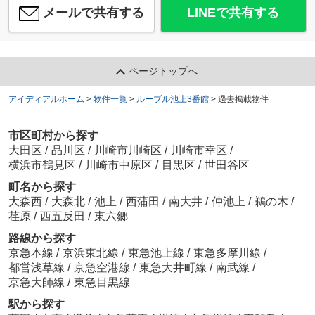
メールで共有する
LINEで共有する
ページトップへ
アイディアルホーム
>
物件一覧
>
ルーブル池上3番館
>
過去掲載物件
市区町村から探す
大田区
/
品川区
/
川崎市川崎区
/
川崎市幸区
/
横浜市鶴見区
/
川崎市中原区
/
目黒区
/
世田谷区
町名から探す
大森西
/
大森北
/
池上
/
西蒲田
/
南大井
/
仲池上
/
鵜の木
/
荏原
/
西五反田
/
東六郷
路線から探す
京急本線
/
京浜東北線
/
東急池上線
/
東急多摩川線
/
都営浅草線
/
京急空港線
/
東急大井町線
/
南武線
/
京急大師線
/
東急目黒線
駅から探す