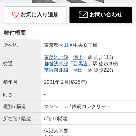
お気に入り追加
お問い合わせ
物件概要
所在地
東京都
大田区
中央
８丁目
東急池上線
「
池上
」駅 徒歩11分
交通
都営浅草線
「
西馬込
」駅 徒歩20分
京浜東北線
「
蒲田
」駅 徒歩22分
築年月
2001年 2月(築25年)
向き
-
種別 / 構造
マンション / 鉄筋コンクリート
所在階 / 階建
3階 / 8階建
保証人不要