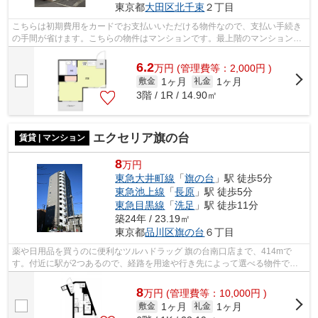
東京都
大田区
北千束
２丁目
こちらは初期費用をカードでお支払いいただける物件なので、支払い手続き
の手間が省けます。こちらの物件はマンションです。最上階のマンションで
す。徒歩5分で駅にアクセスできる物件...
6.2
万
円
(管理費等：2,000円 )
1ヶ月
1ヶ月
敷金
礼金
3階 / 1R / 14.90㎡
エクセリア旗の台
賃貸 | マンション
8
万円
東急大井町線
「
旗の台
」駅 徒歩5分
東急池上線
「
長原
」駅 徒歩5分
東急目黒線
「
洗足
」駅 徒歩11分
築24年 / 23.19㎡
東京都
品川区
旗の台
６丁目
薬や日用品を買うのに便利なツルハドラッグ 旗の台南口店まで、414mで
す。付近に駅が2つあるので、経路を用途や行き先によって選べる物件で
す。こちらの物件はマンションです。駅まで...
8
万
円
(管理費等：10,000円 )
1ヶ月
1ヶ月
敷金
礼金