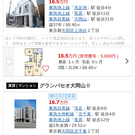
16.5
万円
東急池上線
「
洗足池
」駅 徒歩4分
東急池上線
「
長原
」駅 徒歩11分
東急目黒線
「
大岡山
」駅 徒歩21分
築37年 / 68.40㎡
東京都
大田区
上池台
２丁目
歩いて78mの場所に、トップ 洗足池店があります。造りとデザインに関し
て、自信をもって情報を提供できるマンションです。忙しいあなたの時間を
有効的に使えるのが敷地内ごみ置き場で...
16.5
万
円
(管理費等：5,000円 )
1ヶ月
0ヶ月
敷金
礼金
3階 / 2LDK / 68.40㎡
グランパセオ大岡山Ⅱ
賃貸 | マンション
敷0
礼0
新築
16.7
万円
東急目黒線
「
洗足
」駅 徒歩4分
東急大井町線
「
北千束
」駅 徒歩4分
東急池上線
「
長原
」駅 徒歩12分
築1年未満 / 29.52㎡
東京都
大田区
北千束
２丁目