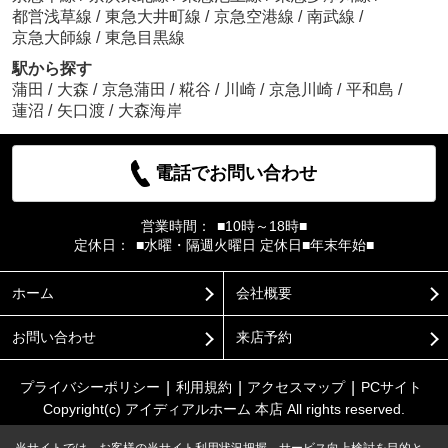
都営浅草線
/
東急大井町線
/
京急空港線
/
南武線
/
京急大師線
/
東急目黒線
駅から探す
蒲田
/
大森
/
京急蒲田
/
糀谷
/
川崎
/
京急川崎
/
平和島
/
蓮沼
/
矢口渡
/
大森海岸
電話でお問い合わせ
営業時間：
■10時～18時■
定休日：
■水曜・隔週火曜日 定休日■年末年始■
ホーム
会社概要
お問い合わせ
来店予約
プライバシーポリシー
利用規約
アクセスマップ
PCサイト
Copyright(c) アイディアルホーム 本店 All rights reserved.