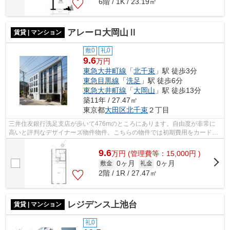
6階 / 1K / 23.19㎡
アレーロ大岡山Ⅱ
賃貸 | マンション
敷0
礼0
9.6
万円
東急大井町線
「
北千束
」駅 徒歩3分
東急目黒線
「
洗足
」駅 徒歩6分
東急大井町線
「
大岡山
」駅 徒歩13分
築11年 / 27.47㎡
東京都
大田区
北千束
２丁目
三井住友銀行洗足支店が歩いて476mのところにあります。自由度が非常に
高いと評判なデザイナーズ物件物件。こちらの物件では初期費用をカードで
お支払いいただけます。この物件は駅か...
9.6
万
円
(管理費等：15,000円 )
0ヶ月
0ヶ月
敷金
礼金
2階 / 1R / 27.47㎡
レジデンス上池台
賃貸 | マンション
礼0