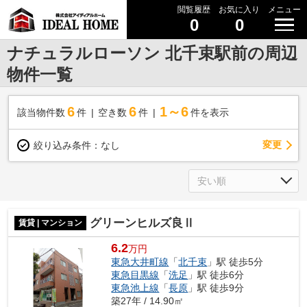
閲覧履歴
お気に入り
メニュー
0
0
ナチュラルローソン 北千束駅前の周辺
物件一覧
6
6
1～6
該当物件数
件
空き数
件
件を表示
変更
絞り込み条件：
なし
グリーンヒルズ良Ⅱ
賃貸 | マンション
6.2
万円
東急大井町線
「
北千束
」駅 徒歩5分
東急目黒線
「
洗足
」駅 徒歩6分
東急池上線
「
長原
」駅 徒歩9分
築27年 / 14.90㎡