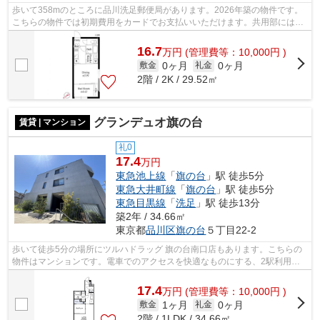
歩いて358mのところに品川洗足郵便局があります。2026年築の物件です。
こちらの物件では初期費用をカードでお支払いいただけます。共用部にはエ
レベータ・敷地内ごみ置き場などが揃っ...
16.7
万
円
(管理費等：10,000円 )
0ヶ月
0ヶ月
敷金
礼金
2階 / 2K / 29.52㎡
グランデュオ旗の台
賃貸 | マンション
礼0
17.4
万円
東急池上線
「
旗の台
」駅 徒歩5分
東急大井町線
「
旗の台
」駅 徒歩5分
東急目黒線
「
洗足
」駅 徒歩13分
築2年 / 34.66㎡
東京都
品川区
旗の台
５丁目22-2
歩いて徒歩5分の場所にツルハドラッグ 旗の台南口店もあります。こちらの
物件はマンションです。電車でのアクセスを快適なものにする、2駅利用可
能な物件です。共用部には敷地内ごみ置...
17.4
万
円
(管理費等：10,000円 )
1ヶ月
0ヶ月
敷金
礼金
2階 / 1LDK / 34.66㎡