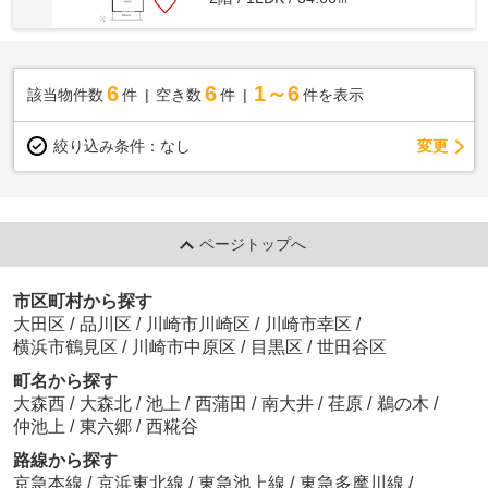
6
6
1～6
該当物件数
件
空き数
件
件を表示
変更
絞り込み条件：
なし
ページトップへ
市区町村から探す
大田区
/
品川区
/
川崎市川崎区
/
川崎市幸区
/
横浜市鶴見区
/
川崎市中原区
/
目黒区
/
世田谷区
町名から探す
大森西
/
大森北
/
池上
/
西蒲田
/
南大井
/
荏原
/
鵜の木
/
仲池上
/
東六郷
/
西糀谷
路線から探す
京急本線
/
京浜東北線
/
東急池上線
/
東急多摩川線
/