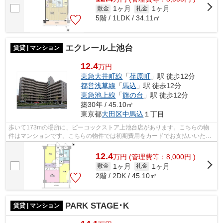
1ヶ月
1ヶ月
敷金
礼金
5階 / 1LDK / 34.11㎡
エクレール上池台
賃貸 | マンション
12.4
万円
東急大井町線
「
荏原町
」駅 徒歩12分
都営浅草線
「
馬込
」駅 徒歩12分
東急池上線
「
旗の台
」駅 徒歩12分
築30年 / 45.10㎡
東京都
大田区
中馬込
１丁目
歩いて173mの場所に、ピーコックストア上池台店があります。こちらの物
件はマンションです。こちらの物件では初期費用をカードでお支払いいただ
けます。こちらの物件は、駅へも徒歩12...
12.4
万
円
(管理費等：8,000円 )
1ヶ月
1ヶ月
敷金
礼金
2階 / 2DK / 45.10㎡
PARK STAGE･K
賃貸 | マンション