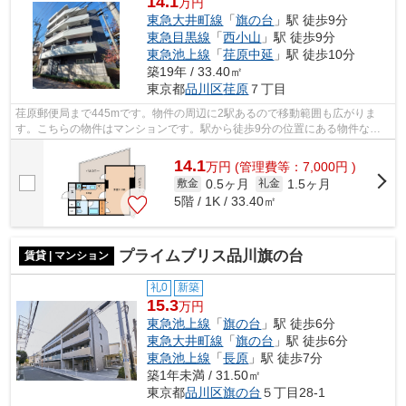
14.1
万円
東急大井町線
「
旗の台
」駅 徒歩9分
東急目黒線
「
西小山
」駅 徒歩9分
東急池上線
「
荏原中延
」駅 徒歩10分
築19年 / 33.40㎡
東京都
品川区
荏原
７丁目
荏原郵便局まで445mです。物件の周辺に2駅あるので移動範囲も広がりま
す。こちらの物件はマンションです。駅から徒歩9分の位置にある物件なの
で、アクセスも良好です。東急大井町線旗...
14.1
万
円
(管理費等：7,000円 )
0.5ヶ月
1.5ヶ月
敷金
礼金
5階 / 1K / 33.40㎡
プライムブリス品川旗の台
賃貸 | マンション
礼0
新築
15.3
万円
東急池上線
「
旗の台
」駅 徒歩6分
東急大井町線
「
旗の台
」駅 徒歩6分
東急池上線
「
長原
」駅 徒歩7分
築1年未満 / 31.50㎡
東京都
品川区
旗の台
５丁目28-1