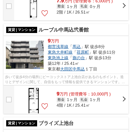
7.9
万
円
(管理費等：6,000円 )
1ヶ月
0ヶ月
敷金
礼金
2階 / 1K / 26.51㎡
ルーブル中馬込弐番館
賃貸 | マンション
9
万円
都営浅草線
「
馬込
」駅 徒歩8分
東急大井町線
「
荏原町
」駅 徒歩11分
東急池上線
「
旗の台
」駅 徒歩13分
築12年 / 25.41㎡
東京都
大田区
中馬込
１丁目
歩いて徒歩4分の場所にピーコックストア上池台店があるのもポイント。造
りとデザインに関して、自信をもって情報を提供できるマンションです。初
期費用はカードで決済いただけます。駅...
9
万
円
(管理費等：10,000円 )
1ヶ月
1ヶ月
敷金
礼金
4階 / 1K / 25.41㎡
ブライズ上池台
賃貸 | マンション