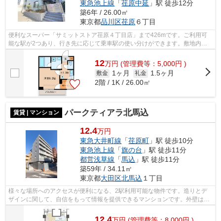
東急池上線
「
荏原中延
」駅 徒歩12分
築6年 / 26.00㎡
東京都
品川区
荏原
６丁目
便利なスーパー「サミットストア荏原４丁目店」まで426mです。ご利用可
能な駅が2つあり、行き先に応じて乗車駅の使い分けができます。敷地内に
ゴミ置き場が備え付けられているので、遠...
12
万
円
(管理費等：5,000円 )
1ヶ月
1.5ヶ月
敷金
礼金
2階 / 1K / 26.00㎡
パークティアラ北馬込
賃貸 | マンション
12.4
万円
東急大井町線
「
荏原町
」駅 徒歩10分
東急池上線
「
旗の台
」駅 徒歩11分
都営浅草線
「
馬込
」駅 徒歩11分
築59年 / 34.11㎡
東京都
大田区
北馬込
１丁目
様々な場所へのアクセスが便利になる、2駅利用可能な物件です。造りとデ
ザインに関して、自信をもって情報を提供できるマンションです。外壁はタ
イル張りとなっていて、外観が素敵です...
12.4
万
円
(管理費等：8,000円 )