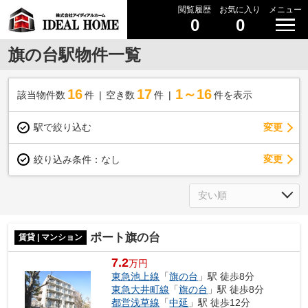
閲覧履歴
お気に入り
メニュー
0
0
旗の台駅物件一覧
16
17
1～16
該当物件数
件
空き数
件
件を表示
駅で絞り込む
変更
変更
絞り込み条件：
なし
ポート旗の台
賃貸 | マンション
7.2
万円
東急池上線
「
旗の台
」駅 徒歩8分
東急大井町線
「
旗の台
」駅 徒歩8分
都営浅草線
「
中延
」駅 徒歩12分