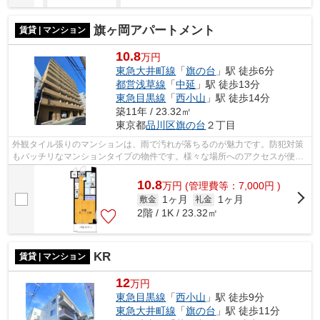
旗ヶ岡アパートメント
賃貸 | マンション
10.8
万円
東急大井町線
「
旗の台
」駅 徒歩6分
都営浅草線
「
中延
」駅 徒歩13分
東急目黒線
「
西小山
」駅 徒歩14分
築11年 / 23.32㎡
東京都
品川区
旗の台
２丁目
外観タイル張りのマンションは、雨で汚れが落ちるのが魅力です。防犯対策
もバッチリなマンションタイプの物件です。様々な場所へのアクセスが便利
になる、2駅利用可能なマンションです...
10.8
万
円
(管理費等：7,000円 )
1ヶ月
1ヶ月
敷金
礼金
2階 / 1K / 23.32㎡
KR
賃貸 | マンション
12
万円
東急目黒線
「
西小山
」駅 徒歩9分
東急大井町線
「
旗の台
」駅 徒歩11分