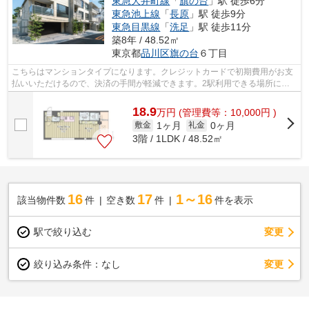
東急大井町線
「
旗の台
」駅 徒歩6分
東急池上線
「
長原
」駅 徒歩9分
東急目黒線
「
洗足
」駅 徒歩11分
築8年 / 48.52㎡
東京都
品川区
旗の台
６丁目
こちらはマンションタイプになります。クレジットカードで初期費用がお支
払いいただけるので、決済の手間が軽減できます。2駅利用できる場所にあ
り、行き先に合わせて使い分けができま...
18.9
万
円
(管理費等：10,000円 )
1ヶ月
0ヶ月
敷金
礼金
3階 / 1LDK / 48.52㎡
16
17
1～16
該当物件数
件
空き数
件
件を表示
駅で絞り込む
変更
変更
絞り込み条件：
なし