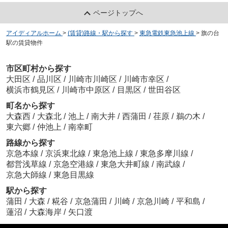
ページトップへ
アイディアルホーム
>
(賃貸)路線・駅から探す
>
東急電鉄東急池上線
>
旗の台
駅の賃貸物件
市区町村から探す
大田区
/
品川区
/
川崎市川崎区
/
川崎市幸区
/
横浜市鶴見区
/
川崎市中原区
/
目黒区
/
世田谷区
町名から探す
大森西
/
大森北
/
池上
/
南大井
/
西蒲田
/
荏原
/
鵜の木
/
東六郷
/
仲池上
/
南幸町
路線から探す
京急本線
/
京浜東北線
/
東急池上線
/
東急多摩川線
/
都営浅草線
/
京急空港線
/
東急大井町線
/
南武線
/
京急大師線
/
東急目黒線
駅から探す
蒲田
/
大森
/
糀谷
/
京急蒲田
/
川崎
/
京急川崎
/
平和島
/
蓮沼
/
大森海岸
/
矢口渡