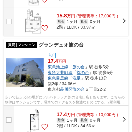
15.8
万
円
(管理費等：17,000円 )
1ヶ月
0ヶ月
敷金
礼金
2階 / 1LDK / 33.97㎡
グランデュオ旗の台
賃貸 | マンション
礼0
17.4
万円
東急池上線
「
旗の台
」駅 徒歩5分
東急大井町線
「
旗の台
」駅 徒歩5分
東急目黒線
「
洗足
」駅 徒歩13分
築2年 / 34.66㎡
東京都
品川区
旗の台
５丁目22-2
歩いて徒歩5分の場所にツルハドラッグ 旗の台南口店もあります。こちらの
物件はマンションです。電車でのアクセスを快適なものにする、2駅利用可
能な物件です。共用部には敷地内ごみ置...
17.4
万
円
(管理費等：10,000円 )
1ヶ月
0ヶ月
敷金
礼金
2階 / 1LDK / 34.66㎡