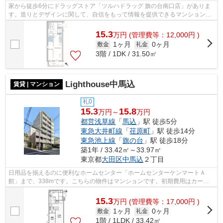
家から徒歩6分にドラッグストア「ツルハドラッグ 旗の台南口店」がありま
す。造りとデザインに関して、自信をもって情報を提供できるマンションで
す。外観タイル張りなので、年月とと...
15.3
万
円
(管理費等：12,000円 )
1ヶ月
0ヶ月
敷金
礼金
3階 / 1DK / 31.50㎡
Lighthouse中馬込
賃貸 | マンション
礼0
15.3
15.8
万円～
万円
都営浅草線
「
馬込
」駅 徒歩5分
東急大井町線
「
荏原町
」駅 徒歩14分
東急池上線
「
旗の台
」駅 徒歩18分
築1年 / 33.42㎡～33.97㎡
東京都
大田区
中馬込
２丁目
日用品を揃えるのに便利なホームセンター「ホームセンターケンマートＡ
館」まで、338mです。こちらの物件はマンションです。初期費用はカード
で決済いただけます。駅まで歩いてアクセ...
15.3
万
円
(管理費等：17,000円 )
1ヶ月
0ヶ月
敷金
礼金
1階 / 1LDK / 33.42㎡