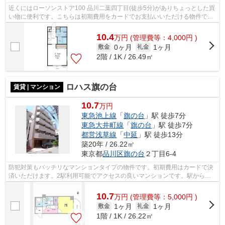
近くにはローソンストア100 品川二葉四丁目(徒歩5分)がありちょっとした買
い物に便利です。こちらは初期費用をカードでお支払いいただける物件で
す。こちらの物件はマンションです。高...
10.4
万
円
(管理費等：4,000円 )
0ヶ月
1ヶ月
敷金
礼金
2階 / 1K / 26.49㎡
ロハス旗の台
賃貸 | マンション
10.7
万円
東急池上線
「
旗の台
」駅 徒歩7分
東急大井町線
「
旗の台
」駅 徒歩7分
都営浅草線
「
中延
」駅 徒歩13分
築20年 / 26.22㎡
東京都
品川区
旗の台
２丁目6-4
防犯対策もバッチリなマンションタイプの物件です。初期費用はカードで決
済いただけます。2駅利用可能でアクセスの良いマンションです。駅から徒
歩7分にある物件なので、電車利用が多...
10.7
万
円
(管理費等：5,000円 )
1ヶ月
1ヶ月
敷金
礼金
1階 / 1K / 26.22㎡