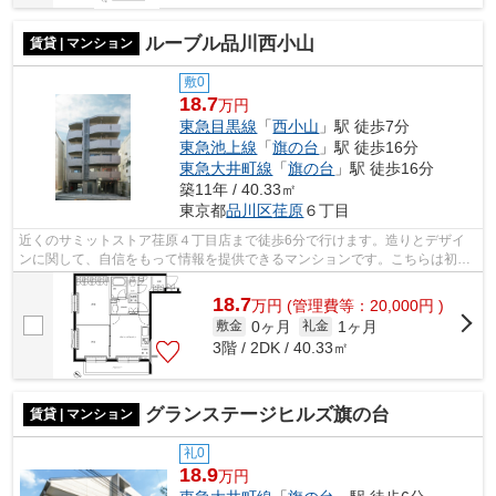
ルーブル品川西小山
賃貸 | マンション
敷0
18.7
万円
東急目黒線
「
西小山
」駅 徒歩7分
東急池上線
「
旗の台
」駅 徒歩16分
東急大井町線
「
旗の台
」駅 徒歩16分
築11年 / 40.33㎡
東京都
品川区
荏原
６丁目
近くのサミットストア荏原４丁目店まで徒歩6分で行けます。造りとデザイ
ンに関して、自信をもって情報を提供できるマンションです。こちらは初期
費用をカードでお支払いいただける物件...
18.7
万
円
(管理費等：20,000円 )
0ヶ月
1ヶ月
敷金
礼金
3階 / 2DK / 40.33㎡
グランステージヒルズ旗の台
賃貸 | マンション
礼0
18.9
万円