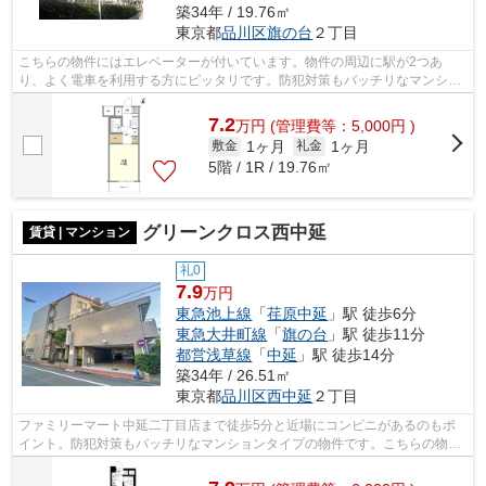
築34年 / 19.76㎡
東京都
品川区
旗の台
２丁目
こちらの物件にはエレベーターが付いています。物件の周辺に駅が2つあ
り、よく電車を利用する方にピッタリです。防犯対策もバッチリなマンショ
ンタイプの物件です。幅広い層に好評な、...
7.2
万
円
(管理費等：5,000円 )
1ヶ月
1ヶ月
敷金
礼金
5階 / 1R / 19.76㎡
グリーンクロス西中延
賃貸 | マンション
礼0
7.9
万円
東急池上線
「
荏原中延
」駅 徒歩6分
東急大井町線
「
旗の台
」駅 徒歩11分
都営浅草線
「
中延
」駅 徒歩14分
築34年 / 26.51㎡
東京都
品川区
西中延
２丁目
ファミリーマート中延二丁目店まで徒歩5分と近場にコンビニがあるのもポ
イント。防犯対策もバッチリなマンションタイプの物件です。こちらの物件
では初期費用をカードでお支払いいただ...