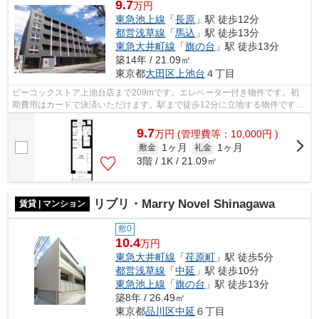
9.7
万円
東急池上線
「
長原
」駅 徒歩12分
都営浅草線
「
馬込
」駅 徒歩13分
東急大井町線
「
旗の台
」駅 徒歩13分
築14年 / 21.09㎡
東京都
大田区
上池台
４丁目
ピーコックストア上池台店まで209mです。エレベーター付き物件です。初
期費用はカードで決済いただけます。駅まで徒歩12分に立地する物件です。
大田区エリアの賃貸情報がアイディアル...
9.7
万
円
(管理費等：10,000円 )
1ヶ月
1ヶ月
敷金
礼金
3階 / 1K / 21.09㎡
リブリ・Marry Novel Shinagawa
賃貸 | マンション
敷0
10.4
万円
東急大井町線
「
荏原町
」駅 徒歩5分
都営浅草線
「
中延
」駅 徒歩10分
東急池上線
「
旗の台
」駅 徒歩13分
築8年 / 26.49㎡
東京都
品川区
中延
６丁目