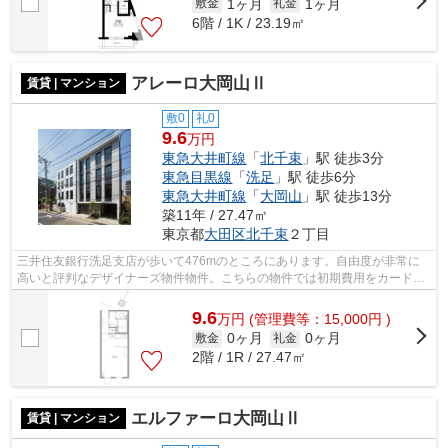
1ヶ月
1ヶ月
敷金
礼金
6階 / 1K / 23.19㎡
アレーロ大岡山Ⅱ
賃貸 | マンション
敷0
礼0
9.6
万円
東急大井町線
「
北千束
」駅 徒歩3分
東急目黒線
「
洗足
」駅 徒歩6分
東急大井町線
「
大岡山
」駅 徒歩13分
築11年 / 27.47㎡
東京都
大田区
北千束
２丁目
三井住友銀行洗足支店が歩いて476mのところにあります。自由度が非常に
高いと評判なデザイナーズ物件物件。こちらの物件では初期費用をカードで
お支払いいただけます。この物件は駅か...
9.6
万
円
(管理費等：15,000円 )
0ヶ月
0ヶ月
敷金
礼金
2階 / 1R / 27.47㎡
エルファーロ大岡山Ⅱ
賃貸 | マンション