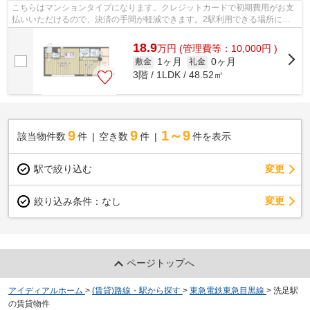
こちらはマンションタイプになります。クレジットカードで初期費用がお支
払いいただけるので、決済の手間が軽減できます。2駅利用できる場所にあ
り、行き先に合わせて使い分けができま...
18.9
万
円
(管理費等：10,000円 )
1ヶ月
0ヶ月
敷金
礼金
3階 / 1LDK / 48.52㎡
9
9
1～9
該当物件数
件
空き数
件
件を表示
駅で絞り込む
変更
変更
絞り込み条件：
なし
ページトップへ
アイディアルホーム
>
(賃貸)路線・駅から探す
>
東急電鉄東急目黒線
>
洗足駅
の賃貸物件