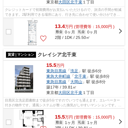
東京都
大田区
北千束
１丁目
クレジットカードで初期費用がお支払いいただけるので、決済の手間が軽減
できます。2駅利用できる場所にあり、行き先に合わせて使い分けができま
す。令和4年築で、多くの方がご満足の...
13.4
万
円
(管理費等：15,000円 )
0ヶ月
0ヶ月
敷金
礼金
2階 / 1DK / 25.50㎡
クレイシア北千束
賃貸 | マンション
15.5
万円
東急目黒線
「
洗足
」駅 徒歩6分
東急大井町線
「
北千束
」駅 徒歩8分
東急目黒線
「
大岡山
」駅 徒歩8分
築17年 / 39.81㎡
東京都
大田区
北千束
１丁目
目黒区立洗足図書館まで徒歩5分ですのでいつでも通えます。エレベーター
付きの物件です。通風システムが整った換気がしやすいマンションです。駅
まで徒歩6分なので、アクセスの良い物...
15.5
万
円
(管理費等：15,000円 )
1ヶ月
1ヶ月
敷金
礼金
2階 / 1LDK / 39.81㎡