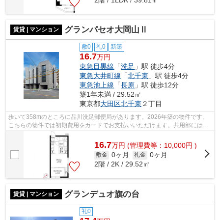
グランパセオ大岡山Ⅱ
賃貸 | マンション
敷0
礼0
新築
16.7
万円
東急目黒線
「
洗足
」駅 徒歩4分
東急大井町線
「
北千束
」駅 徒歩4分
東急池上線
「
長原
」駅 徒歩12分
築1年未満 / 29.52㎡
東京都
大田区
北千束
２丁目
歩いて358mのところに品川洗足郵便局があります。2026年築の物件です。
こちらの物件では初期費用をカードでお支払いいただけます。共用部にはエ
レベータ・敷地内ごみ置き場などが揃っ...
16.7
万
円
(管理費等：10,000円 )
0ヶ月
0ヶ月
敷金
礼金
2階 / 2K / 29.52㎡
グランデュオ旗の台
賃貸 | マンション
礼0