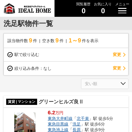
閲覧履歴
お気に入り
メニュー
0
0
洗足駅物件一覧
9
9
1～9
該当物件数
件
空き数
件
件を表示
駅で絞り込む
変更
変更
絞り込み条件：
なし
グリーンヒルズ良Ⅱ
賃貸 | マンション
6.2
万円
東急大井町線
「
北千束
」駅 徒歩5分
東急目黒線
「
洗足
」駅 徒歩6分
東急池上線
「
長原
」駅 徒歩9分