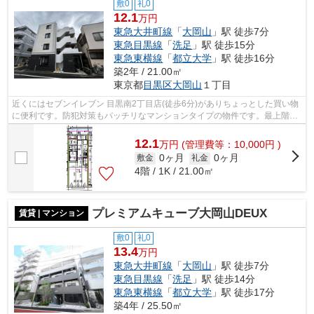
敷0
礼0
12.1
万円
東急大井町線
「
大岡山
」駅 徒歩7分
東急目黒線
「
洗足
」駅 徒歩15分
東急東横線
「
都立大学
」駅 徒歩16分
築2年 / 21.00㎡
東京都
目黒区
大岡山
１丁目
近くにはセブンイレブン 目黒南2丁目店(徒歩6分)がありちょっとした買い物
に便利です。防犯対策もバッチリなマンションタイプの物件です。最上階の
物件です。好評の駅近物件となってお...
12.1
万
円
(管理費等：10,000円 )
0ヶ月
0ヶ月
敷金
礼金
4階 / 1K / 21.00㎡
プレミアムキューブ大岡山DEUX
賃貸 | マンション
敷0
礼0
13.4
万円
東急大井町線
「
大岡山
」駅 徒歩7分
東急目黒線
「
洗足
」駅 徒歩14分
東急東横線
「
都立大学
」駅 徒歩17分
築4年 / 25.50㎡