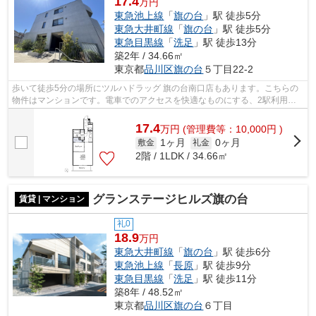
17.4
万円
東急池上線
「
旗の台
」駅 徒歩5分
東急大井町線
「
旗の台
」駅 徒歩5分
東急目黒線
「
洗足
」駅 徒歩13分
築2年 / 34.66㎡
東京都
品川区
旗の台
５丁目22-2
歩いて徒歩5分の場所にツルハドラッグ 旗の台南口店もあります。こちらの
物件はマンションです。電車でのアクセスを快適なものにする、2駅利用可
能な物件です。共用部には敷地内ごみ置...
17.4
万
円
(管理費等：10,000円 )
1ヶ月
0ヶ月
敷金
礼金
2階 / 1LDK / 34.66㎡
グランステージヒルズ旗の台
賃貸 | マンション
礼0
18.9
万円
東急大井町線
「
旗の台
」駅 徒歩6分
東急池上線
「
長原
」駅 徒歩9分
東急目黒線
「
洗足
」駅 徒歩11分
築8年 / 48.52㎡
東京都
品川区
旗の台
６丁目