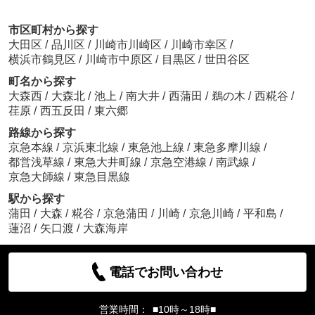
市区町村から探す
大田区
/
品川区
/
川崎市川崎区
/
川崎市幸区
/
横浜市鶴見区
/
川崎市中原区
/
目黒区
/
世田谷区
町名から探す
大森西
/
大森北
/
池上
/
南大井
/
西蒲田
/
鵜の木
/
西糀谷
/
荏原
/
西五反田
/
東六郷
路線から探す
京急本線
/
京浜東北線
/
東急池上線
/
東急多摩川線
/
都営浅草線
/
東急大井町線
/
京急空港線
/
南武線
/
京急大師線
/
東急目黒線
駅から探す
蒲田
/
大森
/
糀谷
/
京急蒲田
/
川崎
/
京急川崎
/
平和島
/
蓮沼
/
矢口渡
/
大森海岸
電話でお問い合わせ
営業時間：
■10時～18時■