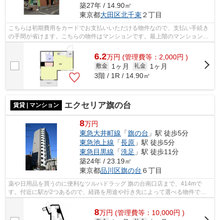
築27年 / 14.90㎡
東京都
大田区
北千束
２丁目
こちらは初期費用をカードでお支払いいただける物件なので、支払い手続き
の手間が省けます。こちらの物件はマンションです。最上階のマンションで
す。徒歩5分で駅にアクセスできる物件...
6.2
万
円
(管理費等：2,000円 )
1ヶ月
1ヶ月
敷金
礼金
3階 / 1R / 14.90㎡
エクセリア旗の台
賃貸 | マンション
8
万円
東急大井町線
「
旗の台
」駅 徒歩5分
東急池上線
「
長原
」駅 徒歩5分
東急目黒線
「
洗足
」駅 徒歩11分
築24年 / 23.19㎡
東京都
品川区
旗の台
６丁目
薬や日用品を買うのに便利なツルハドラッグ 旗の台南口店まで、414mで
す。付近に駅が2つあるので、経路を用途や行き先によって選べる物件で
す。こちらの物件はマンションです。駅まで...
8
万
円
(管理費等：10,000円 )