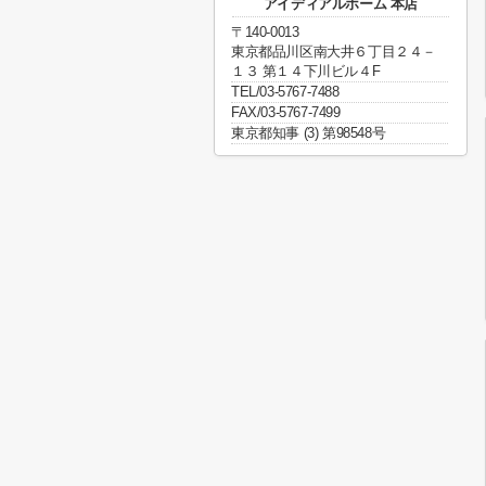
アイディアルホーム 本店
〒140-0013
東京都品川区南大井６丁目２４－
１３ 第１４下川ビル４F
TEL/03-5767-7488
FAX/03-5767-7499
東京都知事 (3) 第98548号