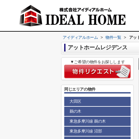
アイディアルホーム
>
物件一覧
>
アッ
アットホームレジデンス
▼ご希望の物件をお探しします
同じエリアの物件
大田区
鵜の木
東急多摩川線 鵜の木
東急多摩川線 沼部