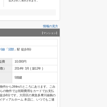
拡大されて表示されます。
情報の見方
【マンション】
川線
「
沼部
」駅 徒歩8分
益費
10,000円
年数）
2014年 3月 ( 築12年 )
5階建
物件から244mのところにあります。ごみ
らの物件では初期費用をカードでお支払
徒歩8分です。大田区の東急多摩川線鵜の
からアイディアルホーム 本店に、いつでもご連