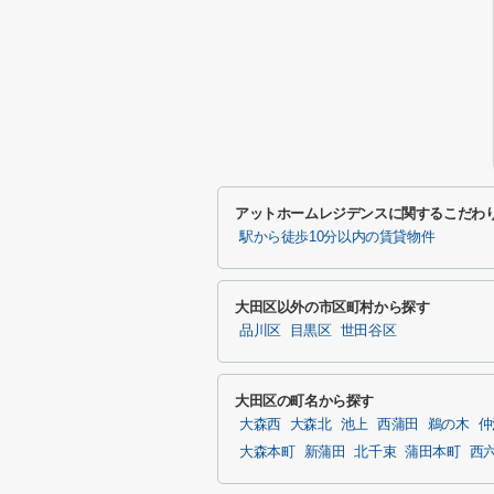
アットホームレジデンスに関するこだわ
駅から徒歩10分以内の賃貸物件
大田区以外の市区町村から探す
品川区
目黒区
世田谷区
大田区の町名から探す
大森西
大森北
池上
西蒲田
鵜の木
仲
大森本町
新蒲田
北千束
蒲田本町
西