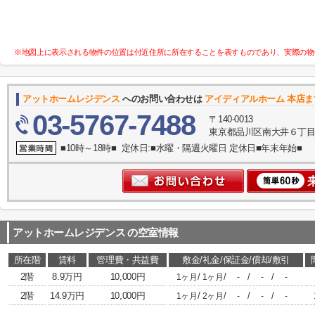
※地図上に表示される物件の位置は付近住所に所在することを表すものであり、実際の物
アットホームレジデンス
へのお問い合わせは
アイディアルホーム 本店ま
03-5767-7488
〒140-0013
東京都品川区南大井６丁目
■10時～18時■ 定休日:■水曜・隔週火曜日 定休日■年末年始■
アットホームレジデンス
の空室情報
所在階
賃料
管理費・共益費
敷金/礼金/保証金/償却/敷引
2階
8.9万円
10,000円
/
/
/
/
1ヶ月
1ヶ月
-
-
-
2階
14.9万円
10,000円
/
/
/
/
1ヶ月
2ヶ月
-
-
-