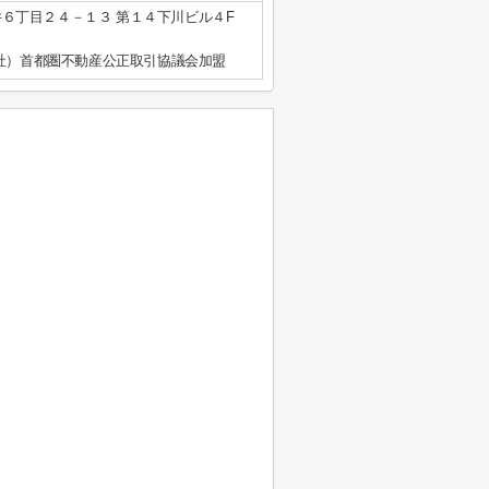
６丁目２４－１３ 第１４下川ビル４F
公社）首都圏不動産公正取引協議会加盟