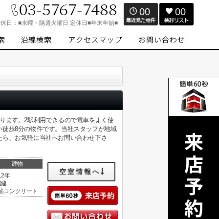
00
00
定休日：
■水曜・隔週火曜日 定休日■年末年始■
ります。2駅利用できるので電車をよく使
い徒歩8分の物件です。当社スタッフが地域
たら、お気軽に当社へお問い合わせ下さ
建物
空室情報へ
12年
階建
筋コンクリート