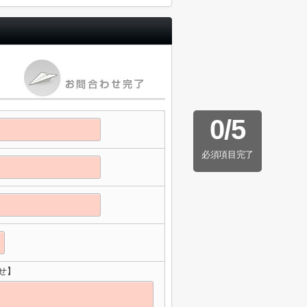
0
/
5
必須項目完了
せ】