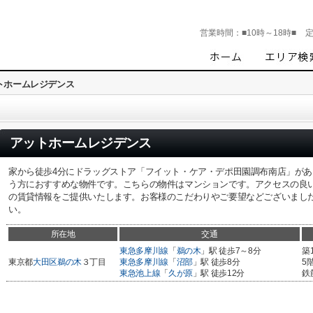
営業時間：
■10時～18時■
トホームレジデンス
アットホームレジデンス
家から徒歩4分にドラッグストア「フイット・ケア・デポ田園調布南店」があ
う方におすすめな物件です。こちらの物件はマンションです。アクセスの良
の賃貸情報をご提供いたします。お客様のこだわりやご要望などございまし
い。
所在地
交通
東急多摩川線
「
鵜の木
」駅 徒歩7～8分
築
東京都
大田区
鵜の木
３丁目
東急多摩川線
「
沼部
」駅 徒歩8分
5
東急池上線
「
久が原
」駅 徒歩12分
鉄