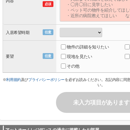
内容
必須
入居希望時期
任意
物件の詳細を知りたい
要望
任意
現地を見たい
その他
※
利用規約
及び
プライバシーポリシー
を必ずお読みください。左記内容に同
い。
未入力項目があります