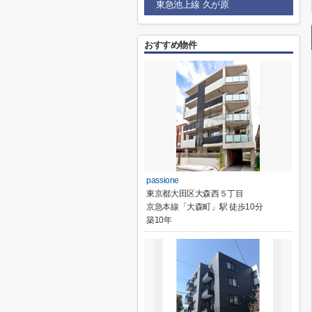
東急池上線 久が原
おすすめ物件
passione
東京都大田区大森西５丁目
京急本線「大森町」駅 徒歩10分
築10年