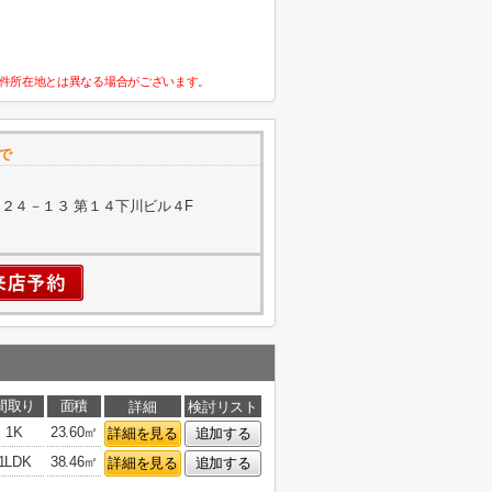
件所在地とは異なる場合がございます。
で
２４－１３ 第１４下川ビル４F
間取り
面積
詳細
検討リスト
1K
23.60㎡
詳細を見る
追加する
1LDK
38.46㎡
詳細を見る
追加する