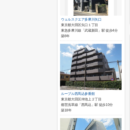
ウェルスクエア多摩川矢口
東京都大田区矢口１丁目
東急多摩川線「武蔵新田」駅 徒歩4分
築6年
ルーブル西馬込参番館
東京都大田区仲池上２丁目
都営浅草線「西馬込」駅 徒歩10分
築18年