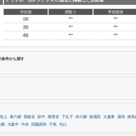
アットホームレジデンス
の過去に掲載したお部屋
所在階
間取り
専有面積
1階
***
***
2階
***
***
4階
***
***
り条件から探す
池上
東六郷
西糀谷
萩中
南雪谷
下丸子
仲六郷
南蒲田
大森東
蒲田
南馬
六郷
大森中
中央
田園調布
千鳥
矢口