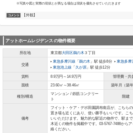
※写真や図と実際の現状とが異なる場合は現状を優先させていただきます
【外観】
コメント
アットホームレジデンス
の物件概要
所在地
東京都
大田区
鵜の木
３丁目
東急多摩川線
「
鵜の木
」駅 徒歩8分
東急多摩
交通
東急池上線
「
久が原
」駅 徒歩12分
賃料
8.9万円～14.9万円
管理費・共
面積
23.60㎡～38.46㎡
築年月（築
マンション / 鉄筋コンクリー
種別/構造
階建
ト
フイット・ケア・デポ田園調布南店が、こちらの
置き場も近くにあり、使い勝手もいいです。こち
備考
いいただけます。魅力的な駅近の物件で、駅まで
木近くの物件を掲載中です。03-5767-7488
絡ください。