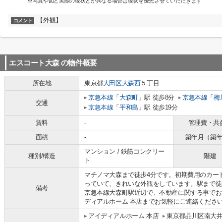
※写真や図と実際の現状とが異なる場合は現状を優先させていただきます
【外観】
コメント
エスコート大森
の物件概要
所在地
東京都
大田区
大森西
５丁目
京急本線
「
大森町
」駅 徒歩8分
京急本線
「
梅
交通
京急本線
「
平和島
」駅 徒歩19分
賃料
-
管理費・共
面積
-
築年月（築
マンション / 鉄筋コンクリー
種別/構造
階建
ト
マチノマ大森まで徒歩4分です。初期費用のカー
っていて、きれいな外観をしています。駅まで徒
備考
京急本線大森町駅近辺で、不動産に関する事でお困りな
ディアルホーム 本店までお気軽にご連絡くださ
アイディアルホーム 本店
東京都品川区南大井