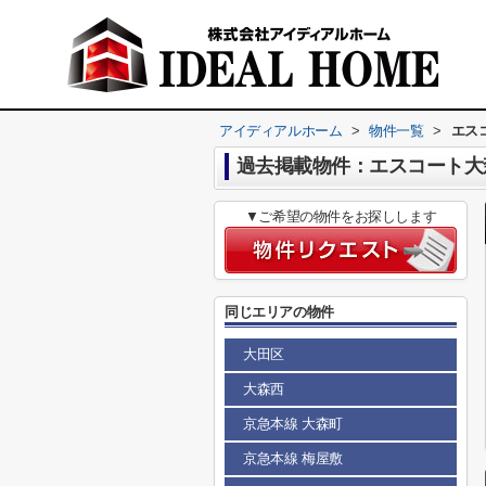
アイディアルホーム
>
物件一覧
>
エス
過去掲載物件：エスコート大
▼ご希望の物件をお探しします
同じエリアの物件
大田区
大森西
京急本線 大森町
京急本線 梅屋敷