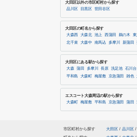
大田区以外の市区町村から探す
品川区
目黒区
世田谷区
大田区の町名から探す
大森西
大森北
池上
西蒲田
鵜の木
東
北千束
大森中
南馬込
多摩川
新蒲田
大田区にある駅から探す
大森
蒲田
多摩川
長原
洗足池
石川台
平和島
大森町
梅屋敷
京急蒲田
雑色
エスコート大森周辺の駅から探す
大森町
梅屋敷
平和島
京急蒲田
蒲田
市区町村から探す
大田区
/
品川区
/