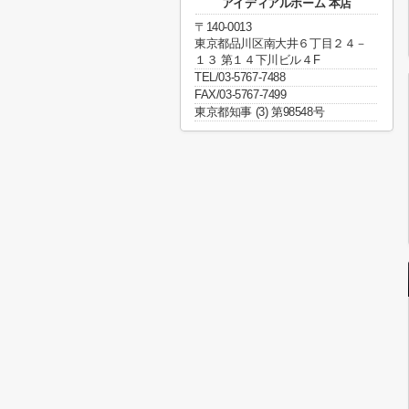
アイディアルホーム 本店
〒140-0013
東京都品川区南大井６丁目２４－
１３ 第１４下川ビル４F
TEL/03-5767-7488
FAX/03-5767-7499
東京都知事 (3) 第98548号