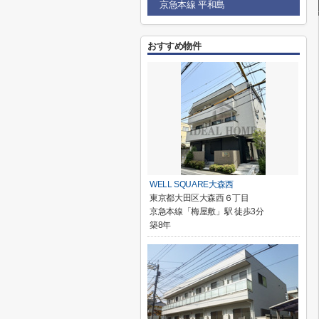
京急本線 平和島
おすすめ物件
WELL SQUARE大森西
東京都大田区大森西６丁目
京急本線「梅屋敷」駅 徒歩3分
築8年