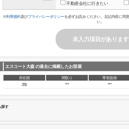
不動産会社に行きたい
※
利用規約
及び
プライバシーポリシー
を必ずお読みください。左記内容に同
い。
未入力項目があります
エスコート大森
の過去に掲載したお部屋
所在階
間取り
専有面積
2階
***
***
ら探す