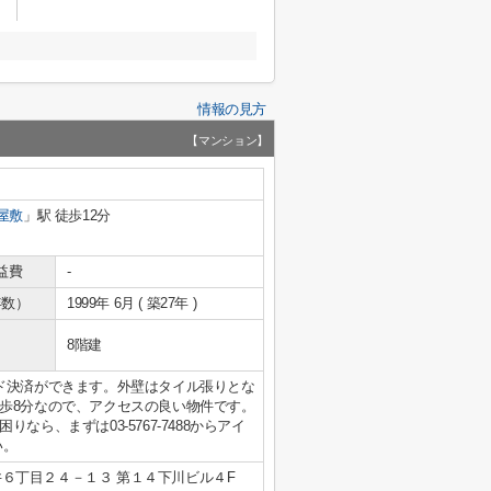
情報の見方
【マンション】
屋敷
」駅 徒歩12分
益費
-
年数）
1999年 6月 ( 築27年 )
8階建
ド決済ができます。外壁はタイル張りとな
歩8分なので、アクセスの良い物件です。
ら、まずは03-5767-7488からアイ
い。
６丁目２４－１３ 第１４下川ビル４F