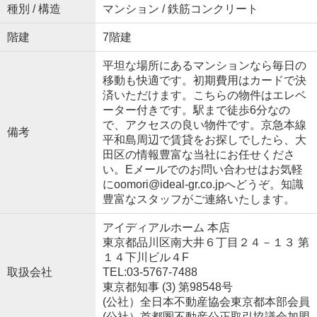
種別 / 構造
マンション / 鉄筋コンクリート
階建
7階建
平坦な場所にあるマンションなら毎日の
移動も快適です。初期費用はカードで決
済いただけます。こちらの物件はエレベ
ーター付きです。駅まで徒歩6分なの
で、アクセスの良い物件です。京急本線
備考
平和島周辺で賃貸をお探しでしたら、大
田区の情報豊富な当社にお任せくださ
い。Eメールでのお問い合わせはお気軽
にoomori@ideal-gr.co.jpへどうぞ。知識
豊富なスタッフがご連絡いたします。
アイディアルホーム 本店
東京都品川区南大井６丁目２４－１３ 第
１４下川ビル４F
取扱会社
TEL:03-5767-7488
東京都知事 (3) 第98548号
(公社）全日本不動産協会東京都本部会員
(公社）首都圏不動産公正取引協議会加盟