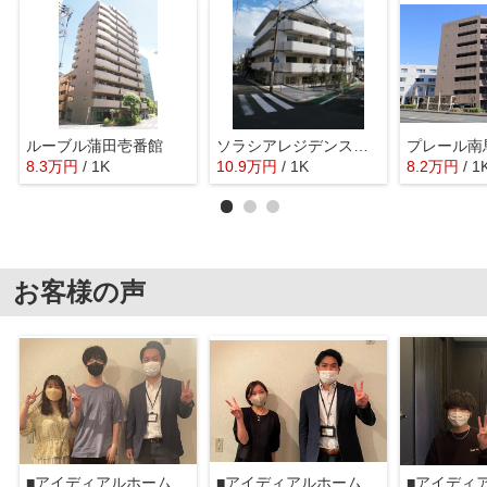
ルーブル蒲田壱番館
ソラシアレジデンス西馬込
プレール南
8.3
万
円
/ 1K
10.9
万
円
/ 1K
8.2
万
円
/ 1
お客様の声
■アイディアルホーム大森本店■
■アイディアルホーム大森本店■