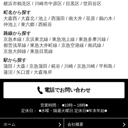
横浜市鶴見区
/
川崎市中原区
/
目黒区
/
世田谷区
町名から探す
大森西
/
大森北
/
池上
/
西蒲田
/
南大井
/
荏原
/
鵜の木
/
仲池上
/
東六郷
/
西糀谷
路線から探す
京急本線
/
京浜東北線
/
東急池上線
/
東急多摩川線
/
都営浅草線
/
東急大井町線
/
京急空港線
/
南武線
/
京急大師線
/
東急目黒線
駅から探す
蒲田
/
大森
/
京急蒲田
/
糀谷
/
川崎
/
京急川崎
/
平和島
/
蓮沼
/
矢口渡
/
大森海岸
電話でお問い合わせ
営業時間：
■10時～18時■
定休日：
■水曜・隔週火曜日 定休日■年末年始■
ホーム
会社概要