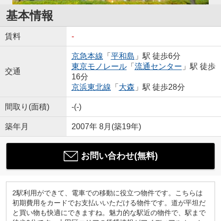
基本情報
賃料
-
京急本線
「
平和島
」駅 徒歩6分
東京モノレール
「
流通センター
」駅 徒歩
交通
16分
京浜東北線
「
大森
」駅 徒歩28分
間取り(面積)
-(-)
築年月
2007年 8月(築19年)
お問い合わせ(無料)
2駅利用ができて、電車での移動に役立つ物件です。こちらは
初期費用をカードでお支払いいただける物件です。道が平坦だ
と買い物も快適にできますね。魅力的な駅近の物件で、駅まで