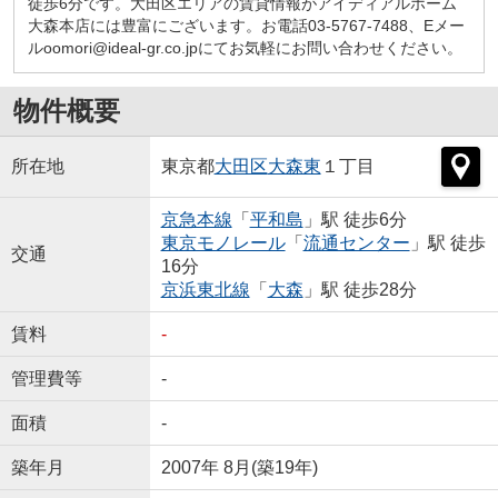
徒歩6分です。大田区エリアの賃貸情報がアイディアルホーム
大森本店には豊富にございます。お電話03-5767-7488、Eメー
ルoomori@ideal-gr.co.jpにてお気軽にお問い合わせください。
物件概要
所在地
東京都
大田区
大森東
１丁目
京急本線
「
平和島
」駅 徒歩6分
東京モノレール
「
流通センター
」駅 徒歩
交通
16分
京浜東北線
「
大森
」駅 徒歩28分
賃料
-
管理費等
-
面積
-
築年月
2007年 8月(築19年)