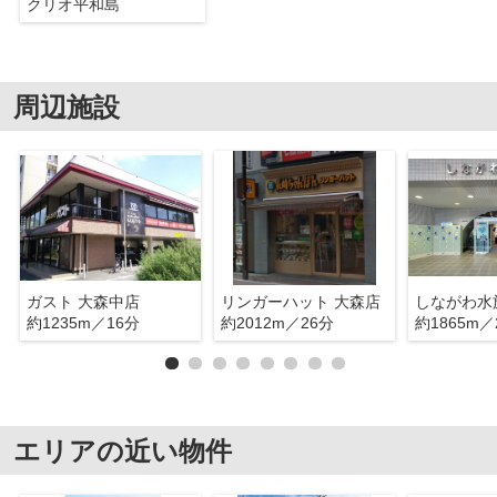
クリオ平和島
周辺施設
ガスト 大森中店
リンガーハット 大森店
しながわ水
約1235m／16分
約2012m／26分
約1865m／
エリアの近い物件