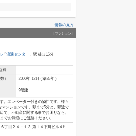
情報の見方
【マンション】
ル
「
流通センター
」駅 徒歩16分
益費
-
年数）
2000年 12月 ( 築25年 )
9階建
す。エレベーター付きの物件です。様々
なマンションです。駅まで5分と、駅近で
辺で、不動産に関する事でお困りなら、
 本店までお気軽にご連絡ください。
６丁目２４－１３ 第１４下川ビル４F