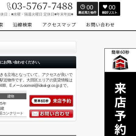
00
00
定休日：
■水曜・隔週火曜日 定休日■年末年始■
にお問い合わせください。
できる立地となっていて、アクセスが良いで
な駅近物件です。大田区エリアの賃貸情報は
ールoomori@ideal-gr.co.jpまで。
建物
25年
階建
筋コンクリート