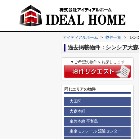
アイディアルホーム
>
物件一覧
>
シン
過去掲載物件：シンシア大森
▼ご希望の物件をお探しします
同じエリアの物件
大田区
大森本町
京急本線 平和島
東京モノレール 流通センター