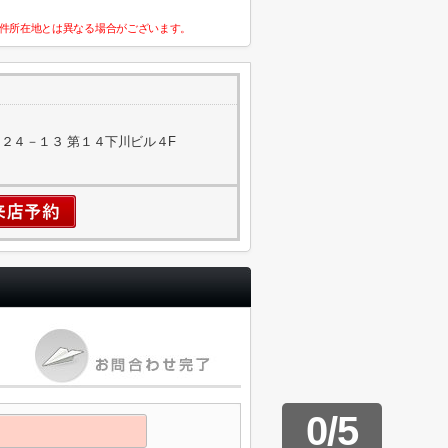
件所在地とは異なる場合がございます。
２４－１３ 第１４下川ビル４F
0
/
5