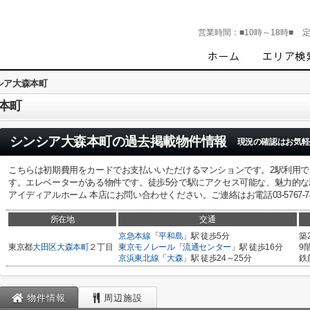
営業時間：
■10時～18時■
シア大森本町
本町
シンシア大森本町
の過去掲載物件情報
現況の確認はお気軽
こちらは初期費用をカードでお支払いいただけるマンションです。2駅利用
す。エレベーターがある物件です。徒歩5分で駅にアクセス可能な、魅力的
アイディアルホーム 本店にお問い合わせください。ご連絡はお電話03-5767-7488、Eメ
所在地
交通
京急本線
「
平和島
」駅 徒歩5分
築
東京都
大田区
大森本町
２丁目
東京モノレール
「
流通センター
」駅 徒歩16分
9
京浜東北線
「
大森
」駅 徒歩24～25分
鉄
物件情報
周辺施設