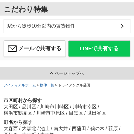
こだわり特集
駅から徒歩10分以内の賃貸物件
メールで共有する
LINEで共有する
ページトップへ
アイディアルホーム
>
物件一覧
>
トライアングル蒲田
市区町村から探す
大田区
/
品川区
/
川崎市川崎区
/
川崎市幸区
/
横浜市鶴見区
/
川崎市中原区
/
目黒区
/
世田谷区
町名から探す
大森西
/
大森北
/
池上
/
南大井
/
西蒲田
/
鵜の木
/
荏原
/