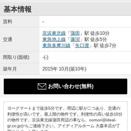
基本情報
賃料
-
京浜東北線
「
蒲田
」駅 徒歩10分
交通
東急池上線
「
蓮沼
」駅 徒歩5分
東急多摩川線
「
矢口渡
」駅 徒歩7分
間取り(面積)
-(-)
築年月
2015年 10月(築10年)
お問い合わせ(無料)
ヨークマートまで徒歩5分です。周辺に駅が二つあり、交通の
利便性が高いです。最上階の物件です。利便性の高い徒歩10分
の物件です。京浜東北線蒲田周辺の事なら、oomori@ideal-
gr.co.jpからご連絡下さい。アイディアルホーム 大森本店が丁