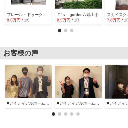
プレール・ドゥーク下丸子
Ｔ’ｓ garden六郷土手
スカイスク
8.6
万
円
/ 1K
8.9
万
円
/ 1R
7.8
万
円
/ 1
お客様の声
■アイディアルホーム大森本店■
■アイディアルホーム大森本店■