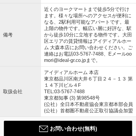
近くのヨークマートまで徒歩5分で行け
ます。様々な場所へのアクセスが便利に
なる、2駅利用可能なアパートです。最
上階の物件です。幅広い層に好評な、駅
備考
から徒歩10分に立地する物件です。大田
区エリアの賃貸情報はアイディアルホー
ム 大森本店にお問い合わせください。ご
連絡はお電話03-5767-7488、Eメールoo
mori@ideal-gr.co.jpまで。
アイディアルホーム 本店
東京都品川区南大井６丁目２４－１３ 第
１４下川ビル４F
取扱会社
TEL:03-5767-7488
東京都知事 (3) 第98548号
(公社）全日本不動産協会東京都本部会員
(公社）首都圏不動産公正取引協議会加盟
お問い合わせ(無料)