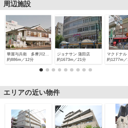
周辺施設
華屋与兵衛 多摩川2丁目
ジョナサン 蒲田店
約886m／12分
約1673m／21分
約1277m／
エリアの近い物件