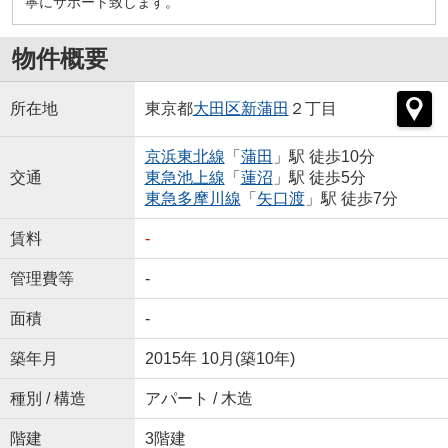
寧にサポート致します。
物件概要
所在地
東京都
大田区
新蒲田
２丁目
京浜東北線
「
蒲田
」駅 徒歩10分
交通
東急池上線
「
蓮沼
」駅 徒歩5分
東急多摩川線
「
矢口渡
」駅 徒歩7分
賃料
-
管理費等
-
面積
-
築年月
2015年 10月(築10年)
種別 / 構造
アパート / 木造
階建
3階建