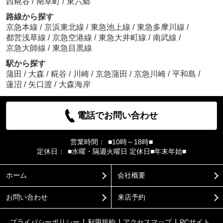
西糀谷
/
南幸町
/
東六郷
路線から探す
京急本線
/
京浜東北線
/
東急池上線
/
東急多摩川線
/
都営浅草線
/
京急空港線
/
東急大井町線
/
南武線
/
京急大師線
/
東急目黒線
駅から探す
蒲田
/
大森
/
糀谷
/
川崎
/
京急蒲田
/
京急川崎
/
平和島
/
蓮沼
/
矢口渡
/
大森海岸
電話でお問い合わせ
営業時間：
■10時～18時■
定休日：
■水曜・隔週火曜日 定休日■年末年始■
ホーム
会社概要
お問い合わせ
来店予約
プライバシーポリシー
利用規約
アクセスマップ
PCサイト