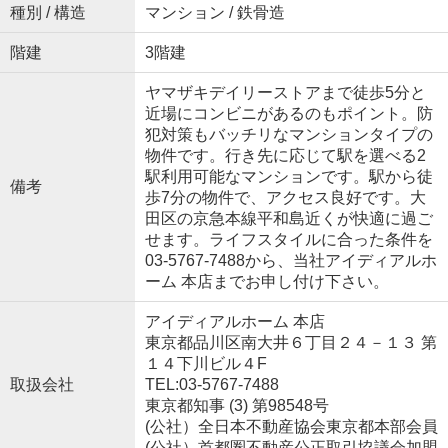
種別 / 構造
マンション / 鉄骨造
階建
3階建
ヤマザキデイリーストアまで徒歩5分と
近場にコンビニがあるのもポイント。防
犯対策もバッチリなマンションタイプの
物件です。行き先に応じて駅を選べる2
駅利用可能なマンションです。駅から徒
備考
歩7分の物件で、アクセス良好です。大
田区の京急本線平和島近くが快適に過ご
せます。ライフスタイルに合った条件を
03-5767-7488から、当社アイディアルホ
ーム 本店までお申し付け下さい。
アイディアルホーム 本店
東京都品川区南大井６丁目２４－１３ 第
１４下川ビル４F
取扱会社
TEL:03-5767-7488
東京都知事 (3) 第98548号
(公社）全日本不動産協会東京都本部会員
(公社）首都圏不動産公正取引協議会加盟