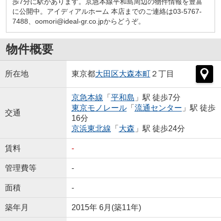
歩7分に駅があります。京急本線平和島周辺の物件情報を豊富
に公開中。アイディアルホーム 本店までのご連絡は03-5767-
7488、oomori@ideal-gr.co.jpからどうぞ。
物件概要
所在地
東京都
大田区
大森本町
２丁目
京急本線
「
平和島
」駅 徒歩7分
東京モノレール
「
流通センター
」駅 徒歩
交通
16分
京浜東北線
「
大森
」駅 徒歩24分
賃料
-
管理費等
-
面積
-
築年月
2015年 6月(築11年)