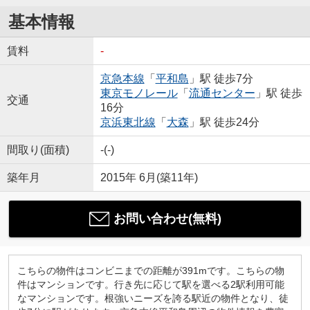
基本情報
賃料
-
京急本線
「
平和島
」駅 徒歩7分
東京モノレール
「
流通センター
」駅 徒歩
交通
16分
京浜東北線
「
大森
」駅 徒歩24分
間取り(面積)
-(-)
築年月
2015年 6月(築11年)
お問い合わせ(無料)
こちらの物件はコンビニまでの距離が391mです。こちらの物
件はマンションです。行き先に応じて駅を選べる2駅利用可能
なマンションです。根強いニーズを誇る駅近の物件となり、徒