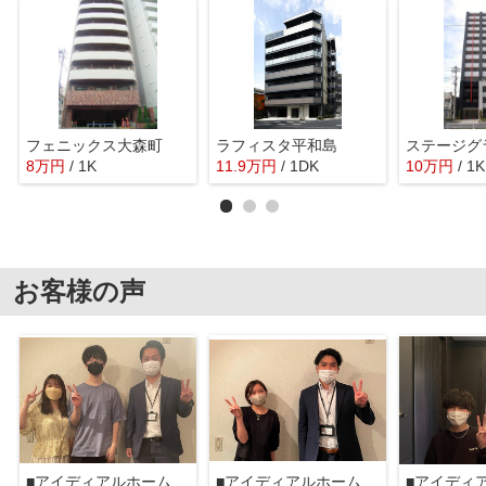
フェニックス大森町
ラフィスタ平和島
8
万
円
/ 1K
11.9
万
円
/ 1DK
10
万
円
/ 1K
お客様の声
■アイディアルホーム大森本店■
■アイディアルホーム大森本店■