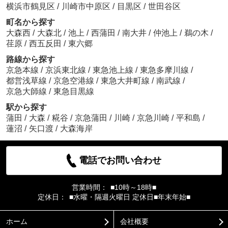
横浜市鶴見区
/
川崎市中原区
/
目黒区
/
世田谷区
町名から探す
大森西
/
大森北
/
池上
/
西蒲田
/
南大井
/
仲池上
/
鵜の木
/
荏原
/
西五反田
/
東六郷
路線から探す
京急本線
/
京浜東北線
/
東急池上線
/
東急多摩川線
/
都営浅草線
/
京急空港線
/
東急大井町線
/
南武線
/
京急大師線
/
東急目黒線
駅から探す
蒲田
/
大森
/
糀谷
/
京急蒲田
/
川崎
/
京急川崎
/
平和島
/
蓮沼
/
矢口渡
/
大森海岸
電話でお問い合わせ
営業時間：
■10時～18時■
定休日：
■水曜・隔週火曜日 定休日■年末年始■
ホーム
会社概要