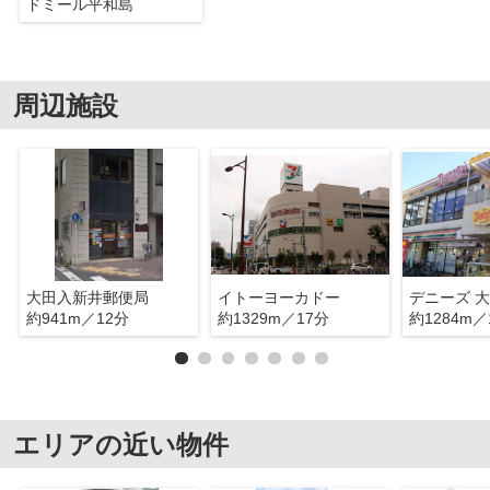
ドミール平和島
周辺施設
大田入新井郵便局
イトーヨーカドー
デニーズ 
約941m／12分
約1329m／17分
約1284m／
エリアの近い物件