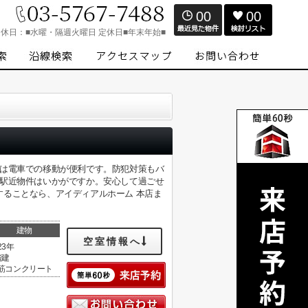
00
00
定休日：
■水曜・隔週火曜日 定休日■年末年始■
件は電車での移動が便利です。防犯対策もバ
な駅近物件はいかがですか。安心して過ごせ
ることなら、アイディアルホーム 本店ま
建物
空室情報へ
23年
階建
筋コンクリート