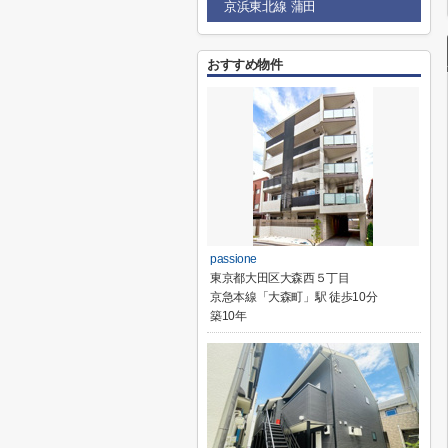
京浜東北線 蒲田
おすすめ物件
passione
東京都大田区大森西５丁目
京急本線「大森町」駅 徒歩10分
築10年