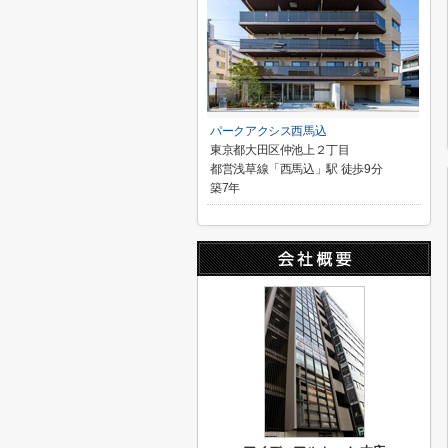
パークアクシス西馬込
東京都大田区仲池上２丁目
都営浅草線「西馬込」駅 徒歩9分
築7年