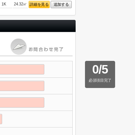
1K
24.32㎡
詳細を見る
追加する
0
/
5
必須項目完了