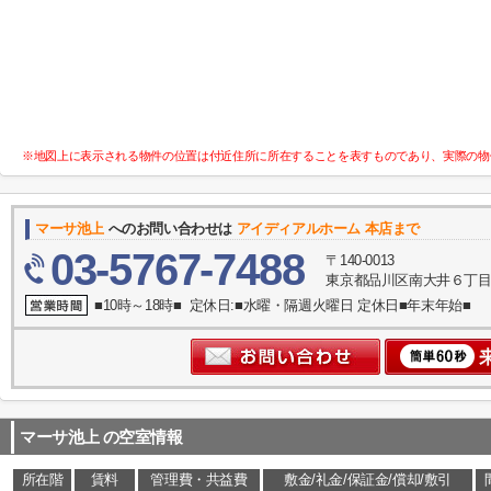
※地図上に表示される物件の位置は付近住所に所在することを表すものであり、実際の物
マーサ池上
へのお問い合わせは
アイディアルホーム 本店まで
03-5767-7488
〒140-0013
東京都品川区南大井６丁目
■10時～18時■ 定休日:■水曜・隔週火曜日 定休日■年末年始■
マーサ池上
の空室情報
所在階
賃料
管理費・共益費
敷金/礼金/保証金/償却/敷引