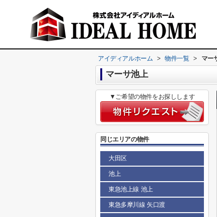
アイディアルホーム
>
物件一覧
>
マー
マーサ池上
▼ご希望の物件をお探しします
同じエリアの物件
大田区
池上
東急池上線 池上
東急多摩川線 矢口渡