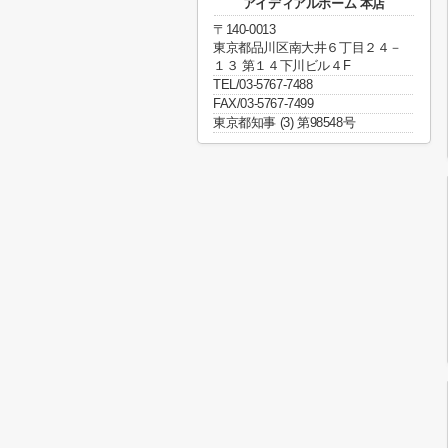
アイディアルホーム 本店
〒140-0013
東京都品川区南大井６丁目２４－
１３ 第１４下川ビル４F
TEL/03-5767-7488
FAX/03-5767-7499
東京都知事 (3) 第98548号