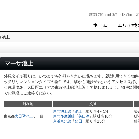
営業時間：
■10時～18時■
サ池上
マーサ池上
外観タイル張りは、いつまでも外観をきれいに保ちます。2駅利用できる物
ッチリなマンションタイプの物件です。駅から徒歩5分というアクセス良好
る住環境を、大田区エリアの東急池上線池上近くで探しましょう。物件に関す
でお気軽にご連絡ください。
所在地
交通
東急池上線
「
池上
」駅 徒歩4～5分
築
東京都
大田区
池上
６丁目
東急多摩川線
「
矢口渡
」駅 徒歩16分
6
京浜東北線
「
蒲田
」駅 徒歩23分
鉄