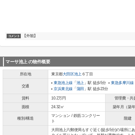
【外観】
コメント
マーサ池上
の物件概要
所在地
東京都
大田区
池上
６丁目
東急池上線
「
池上
」駅 徒歩5分
東急多摩川線
交通
京浜東北線
「
蒲田
」駅 徒歩23分
賃料
10.2万円
管理費・共
面積
24.32㎡
築年月（築
マンション / 鉄筋コンクリー
種別/構造
階建
ト
大田池上六郵便局もすぐ近く(徒歩5分)の場所に