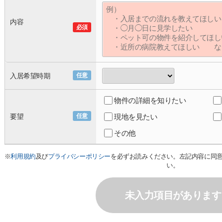
内容
必須
入居希望時期
任意
物件の詳細を知りたい
要望
任意
現地を見たい
その他
※
利用規約
及び
プライバシーポリシー
を必ずお読みください。左記内容に同
い。
未入力項目があります