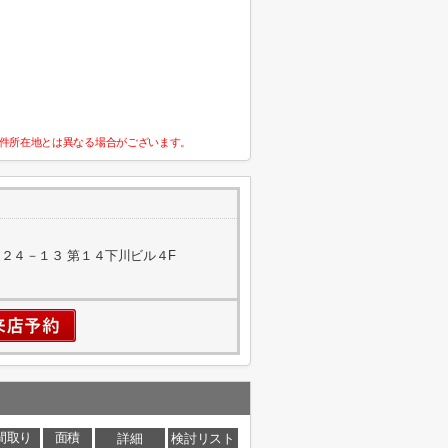
件所在地とは異なる場合がございます。
２４－１３ 第１４下川ビル４F
間取り
面積
詳細
検討リスト