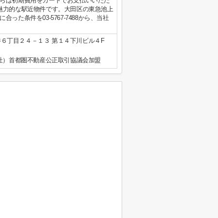
らは初期費用をカードでお支払いいただ
魅力的な駅近物件です。大田区の東急池上
た条件を03-5767-7488から、当社
。
６丁目２４－１３ 第１４下川ビル４F
公社）首都圏不動産公正取引協議会加盟