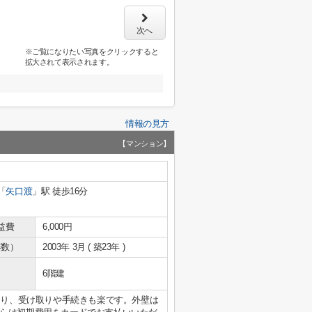
次へ
※ご覧になりたい写真をクリックすると
拡大されて表示されます。
情報の見方
【マンション】
「
矢口渡
」駅 徒歩16分
益費
6,000円
年数）
2003年 3月 ( 築23年 )
6階建
あり、受け取りや手続きも楽です。外壁は