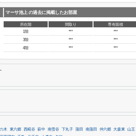
マーサ池上
の過去に掲載したお部屋
所在階
間取り
専有面積
1階
***
***
3階
***
***
4階
***
***
す
の木
東六郷
西糀谷
萩中
南雪谷
下丸子
蒲田
南蒲田
仲六郷
大森東
山王