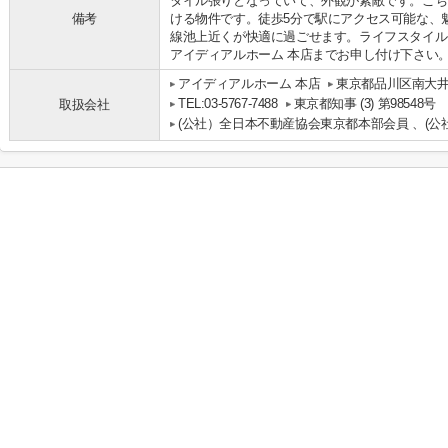
タイル張りとなっていて、外観が素敵です。こち
備考
ける物件です。徒歩5分で駅にアクセス可能な、
線池上近くが快適に過ごせます。ライフスタイルに合っ
アイディアルホーム 本店までお申し付け下さい
アイディアルホーム 本店
東京都品川区南大井
TEL:03-5767-7488
東京都知事 (3) 第98548号
取扱会社
(公社）全日本不動産協会東京都本部会員 、(