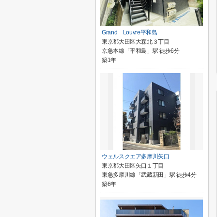
Grand Louvre平和島
東京都大田区大森北３丁目
京急本線「平和島」駅 徒歩6分
築1年
ウェルスクエア多摩川矢口
東京都大田区矢口１丁目
東急多摩川線「武蔵新田」駅 徒歩4分
築6年