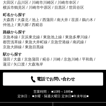
大田区
/
品川区
/
川崎市川崎区
/
川崎市幸区
/
横浜市鶴見区
/
川崎市中原区
/
目黒区
/
世田谷区
町名から探す
大森西
/
大森北
/
池上
/
西蒲田
/
南大井
/
荏原
/
鵜の木
/
仲池上
/
東六郷
/
西糀谷
路線から探す
京急本線
/
京浜東北線
/
東急池上線
/
東急多摩川線
/
都営浅草線
/
東急大井町線
/
京急空港線
/
南武線
/
京急大師線
/
東急目黒線
駅から探す
蒲田
/
大森
/
京急蒲田
/
糀谷
/
川崎
/
京急川崎
/
平和島
/
蓮沼
/
矢口渡
/
大森海岸
電話でお問い合わせ
営業時間：
■10時～18時■
定休日：
■水曜・隔週火曜日 定休日■年末年始■