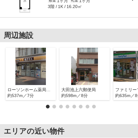
1ヶ月
1ヶ月
敷金
礼金
3階
16.20㎡
1K
周辺施設
ローソンホーム薬局西蒲田
大田池上六郵便局
約537m／7分
約598m／8分
約635m／
エリアの近い物件