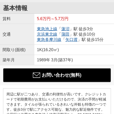
基本情報
賃料
5.6万円～5.7万円
東急池上線
「
蓮沼
」駅 徒歩3分
交通
京浜東北線
「
蒲田
」駅 徒歩10分
東急多摩川線
「
矢口渡
」駅 徒歩15分
間取り(面積)
1K(16.20㎡)
築年月
1989年 3月(築37年)
お問い合わせ(無料)
周辺に駅が二つあり、交通の利便性が高いです。クレジットカ
ードで初期費用がお支払いいただけるので、決済の手間が軽減
できます。タイルが張られているきれいな外観も特徴の一つで
す。徒歩3分で駅にアクセス可能な、魅力的な駅近物件です。