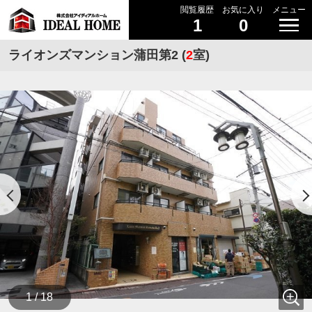
閲覧履歴
お気に入り
メニュー
1
0
ライオンズマンション蒲田第2 (
2
室)
1 / 18