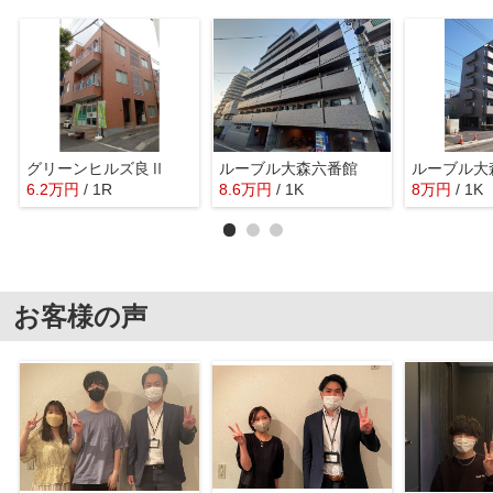
グリーンヒルズ良Ⅱ
ルーブル大森六番館
ルーブル大
6.2
万
円
/ 1R
8.6
万
円
/ 1K
8
万
円
/ 1K
お客様の声