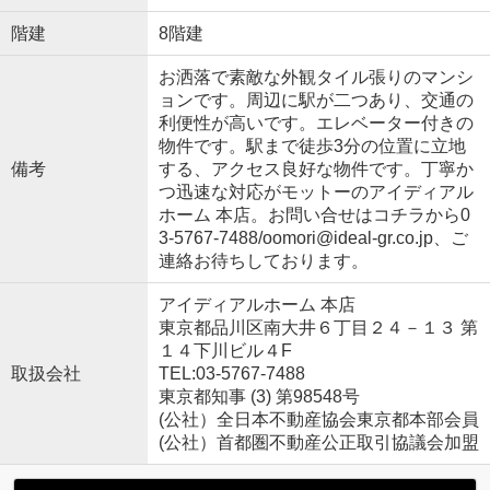
階建
8階建
お洒落で素敵な外観タイル張りのマンシ
ョンです。周辺に駅が二つあり、交通の
利便性が高いです。エレベーター付きの
物件です。駅まで徒歩3分の位置に立地
備考
する、アクセス良好な物件です。丁寧か
つ迅速な対応がモットーのアイディアル
ホーム 本店。お問い合せはコチラから0
3-5767-7488/oomori@ideal-gr.co.jp、ご
連絡お待ちしております。
アイディアルホーム 本店
東京都品川区南大井６丁目２４－１３ 第
１４下川ビル４F
取扱会社
TEL:03-5767-7488
東京都知事 (3) 第98548号
(公社）全日本不動産協会東京都本部会員
(公社）首都圏不動産公正取引協議会加盟