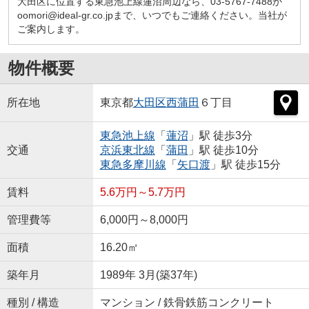
大田区に位置する東急池上線蓮沼周辺なら、03-5767-7488か
oomori@ideal-gr.co.jpまで、いつでもご連絡ください。当社が
ご案内します。
物件概要
所在地
東京都
大田区
西蒲田
６丁目
東急池上線
「
蓮沼
」駅 徒歩3分
交通
京浜東北線
「
蒲田
」駅 徒歩10分
東急多摩川線
「
矢口渡
」駅 徒歩15分
賃料
5.6万円～5.7万円
管理費等
6,000円～8,000円
面積
16.20㎡
築年月
1989年 3月(築37年)
種別 / 構造
マンション / 鉄骨鉄筋コンクリート