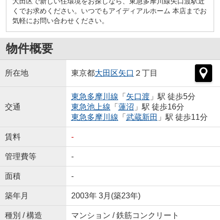
大田区で新しい住環境をお探しなら、東急多摩川線矢口渡駅近
くでお求めください。いつでもアイディアルホーム 本店までお
気軽にお問い合わせください。
物件概要
所在地
東京都
大田区
矢口
２丁目
東急多摩川線
「
矢口渡
」駅 徒歩5分
交通
東急池上線
「
蓮沼
」駅 徒歩16分
東急多摩川線
「
武蔵新田
」駅 徒歩11分
賃料
-
管理費等
-
面積
-
築年月
2003年 3月(築23年)
種別 / 構造
マンション / 鉄筋コンクリート