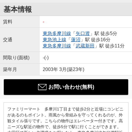
基本情報
賃料
-
東急多摩川線
「
矢口渡
」駅 徒歩5分
交通
東急池上線
「
蓮沼
」駅 徒歩16分
東急多摩川線
「
武蔵新田
」駅 徒歩11分
間取り(面積)
-(-)
築年月
2003年 3月(築23年)
お問い合わせ(無料)
ファミリーマート 多摩川1丁目まで徒歩2分と近場にコンビニ
があるのもポイント。雨風から骨組みを守ってくれるのが、外
観タイル張りです。こちらの物件はエレベーター付きです。高
ニーズな駅近の物件で、徒歩5分で駅に行くことができます。