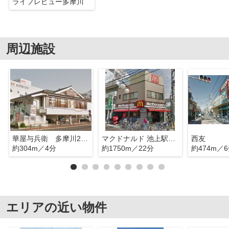
ライフレビュー多摩川
周辺施設
華屋与兵衛 多摩川2丁目
マクドナルド 池上駅前店
西友
約304m／4分
約1750m／22分
約474m／
エリアの近い物件