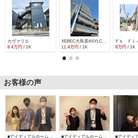
カヴァリエ
XEBEC大鳥居ASYLCOURT
Y’ｓ Ｆ
8.4
万
円
/ 1K
11.4
万
円
/ 1K
8
万
円
/ 1K
お客様の声
■アイディアルホーム大森本店■
■アイディアルホーム大森本店■