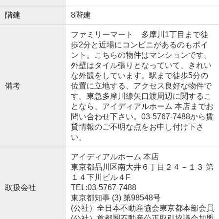
階建
8階建
ファミリーマート 多摩川1丁目まで徒
歩2分と近場にコンビニがあるのもポイ
ント。こちらの物件はマンションです。
外壁はタイル張りとなっていて、きれい
な外観をしています。駅まで徒歩5分の
備考
位置に立地する、アクセス良好な物件で
す。東急多摩川線矢口渡周辺に関するこ
となら、アイディアルホーム 本店までお
問い合わせ下さい。03-5767-7488から賃
貸情報のご不明な点をお申し付け下さ
い。
アイディアルホーム 本店
東京都品川区南大井６丁目２４－１３ 第
１４下川ビル４F
取扱会社
TEL:03-5767-7488
東京都知事 (3) 第98548号
(公社）全日本不動産協会東京都本部会員
(公社）首都圏不動産公正取引協議会加盟