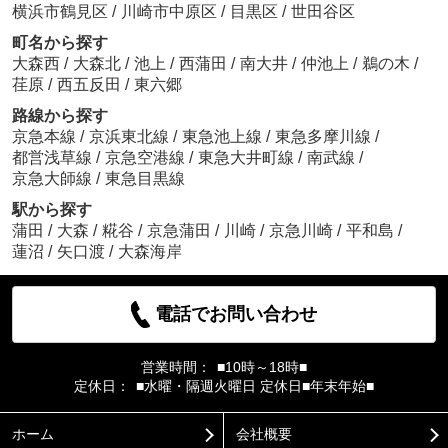
横浜市鶴見区
/
川崎市中原区
/
目黒区
/
世田谷区
町名から探す
大森西
/
大森北
/
池上
/
西蒲田
/
南大井
/
仲池上
/
鵜の木
/
荏原
/
西五反田
/
東六郷
路線から探す
京急本線
/
京浜東北線
/
東急池上線
/
東急多摩川線
/
都営浅草線
/
京急空港線
/
東急大井町線
/
南武線
/
京急大師線
/
東急目黒線
駅から探す
蒲田
/
大森
/
糀谷
/
京急蒲田
/
川崎
/
京急川崎
/
平和島
/
蓮沼
/
矢口渡
/
大森海岸
電話でお問い合わせ
営業時間：
■10時～18時■
定休日：
■水曜・隔週火曜日 定休日■年末年始■
ホーム
会社概要