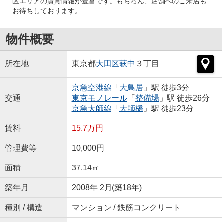
区エリアの賃貸情報が豊富です。もちろん、店舗へのご来店も
お待ちしております。
物件概要
所在地
東京都
大田区
萩中
３丁目
京急空港線
「
大鳥居
」駅 徒歩3分
交通
東京モノレール
「
整備場
」駅 徒歩26分
京急大師線
「
大師橋
」駅 徒歩23分
賃料
15.7万円
管理費等
10,000円
面積
37.14㎡
築年月
2008年 2月(築18年)
種別 / 構造
マンション / 鉄筋コンクリート