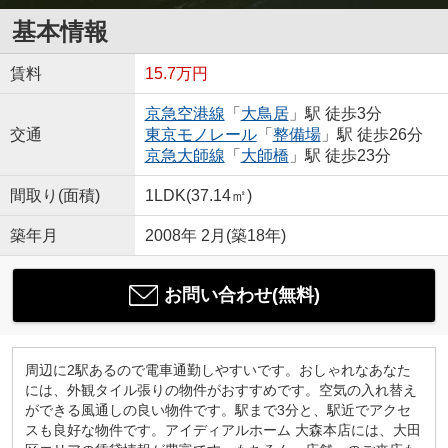
基本情報
賃料
15.7万円
京急空港線
「
大鳥居
」駅 徒歩3分
交通
東京モノレール
「
整備場
」駅 徒歩26分
京急大師線
「
大師橋
」駅 徒歩23分
間取り(面積)
1LDK(37.14㎡)
築年月
2008年 2月(築18年)
お問い合わせ(無料)
周辺に2駅あるので電車通勤しやすいです。おしゃれなあなた
には、外観タイル張りの物件がおすすめです。空気の入れ替え
ができる風通しの良い物件です。駅まで3分と、駅近でアクセ
スも良好な物件です。アイディアルホーム 大森本店には、大田