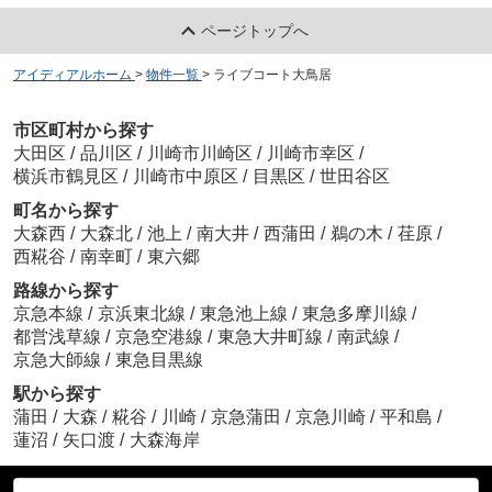
ページトップへ
アイディアルホーム
>
物件一覧
>
ライブコート大鳥居
市区町村から探す
大田区
/
品川区
/
川崎市川崎区
/
川崎市幸区
/
横浜市鶴見区
/
川崎市中原区
/
目黒区
/
世田谷区
町名から探す
大森西
/
大森北
/
池上
/
南大井
/
西蒲田
/
鵜の木
/
荏原
/
西糀谷
/
南幸町
/
東六郷
路線から探す
京急本線
/
京浜東北線
/
東急池上線
/
東急多摩川線
/
都営浅草線
/
京急空港線
/
東急大井町線
/
南武線
/
京急大師線
/
東急目黒線
駅から探す
蒲田
/
大森
/
糀谷
/
川崎
/
京急蒲田
/
京急川崎
/
平和島
/
蓮沼
/
矢口渡
/
大森海岸