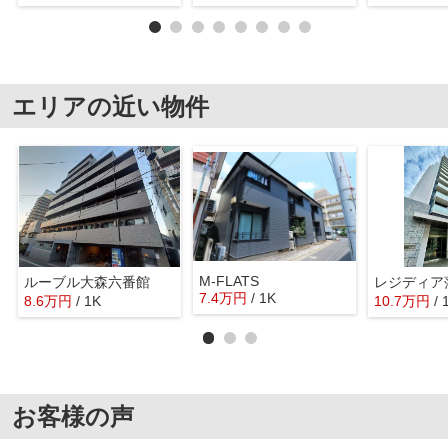
エリアの近い物件
M-FLATS
ルーブル大森六番館
レジディア
7.4
万
円
/ 1K
8.6
万
円
/ 1K
10.7
万
円
/ 
お客様の声