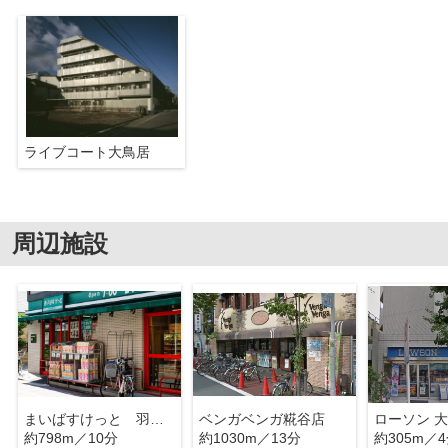
ライブコート大鳥居
周辺施設
まいばすけっと 羽田4丁目
ベンガベンガ糀谷店
ローソン 
約798m／10分
約1030m／13分
約305m／