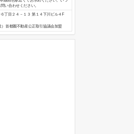
本線雑色駅近くでお求めください。いつ
お問い合わせください。
６丁目２４－１３ 第１４下川ビル４F
公社）首都圏不動産公正取引協議会加盟