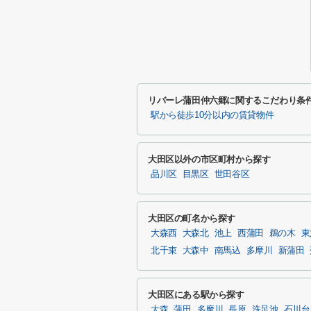
リバーレ蒲田仲六郷に関するこだわり条
駅から徒歩10分以内の賃貸物件
大田区以外の市区町村から探す
品川区
目黒区
世田谷区
大田区の町名から探す
大森西
大森北
池上
西蒲田
鵜の木
東
北千束
大森中
南馬込
多摩川
新蒲田
大田区にある駅から探す
大森
蒲田
多摩川
長原
洗足池
石川台