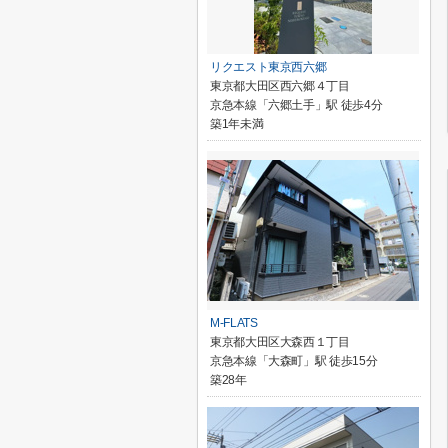
リクエスト東京西六郷
東京都大田区西六郷４丁目
京急本線「六郷土手」駅 徒歩4分
築1年未満
M-FLATS
東京都大田区大森西１丁目
京急本線「大森町」駅 徒歩15分
築28年