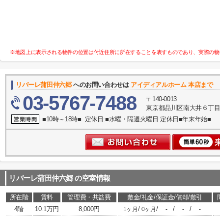
※地図上に表示される物件の位置は付近住所に所在することを表すものであり、実際の物
リバーレ蒲田仲六郷
へのお問い合わせは
アイディアルホーム 本店まで
03-5767-7488
〒140-0013
東京都品川区南大井６丁目
■10時～18時■ 定休日:■水曜・隔週火曜日 定休日■年末年始■
リバーレ蒲田仲六郷
の空室情報
所在階
賃料
管理費・共益費
敷金/礼金/保証金/償却/敷引
4階
10.1万円
8,000円
/
/
/
/
1ヶ月
0ヶ月
-
-
-