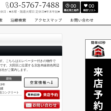
00
00
定休日：
■水曜・隔週火曜日 定休日■年末年始■
です。こちらはエレベーター付きの物件で
件です。大田区に位置する京急本線雑色周辺
ださい。当社がご案内します。
建物
空室情報へ
19年
階建
筋コンクリート