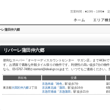
営業時間：
■10時～18時■
ーレ蒲田仲六郷
リバーレ蒲田仲六郷
便利なスーパー「オーケーディスカウントセンター サガン店」まで443m
す。お洒落で素敵な外観タイル張りの物件です。利便性の高い徒歩7分の物
なら、03-5767-7488かoomori@ideal-gr.co.jpまで、いつでもご連絡く
所在地
交通
京急本線
「
雑色
」駅 徒歩7分
築
東京都
大田区
仲六郷
２丁目
京浜東北線
「
蒲田
」駅 徒歩16分
6
京急空港線
「
京急蒲田
」駅 徒歩21分
鉄