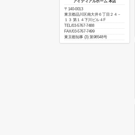
アイディアルホーム 本店
〒140-0013
東京都品川区南大井６丁目２４－
１３ 第１４下川ビル４F
TEL/03-5767-7488
FAX/03-5767-7499
東京都知事 (3) 第98548号