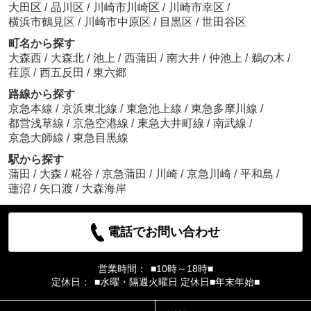
大田区
/
品川区
/
川崎市川崎区
/
川崎市幸区
/
横浜市鶴見区
/
川崎市中原区
/
目黒区
/
世田谷区
町名から探す
大森西
/
大森北
/
池上
/
西蒲田
/
南大井
/
仲池上
/
鵜の木
/
荏原
/
西五反田
/
東六郷
路線から探す
京急本線
/
京浜東北線
/
東急池上線
/
東急多摩川線
/
都営浅草線
/
京急空港線
/
東急大井町線
/
南武線
/
京急大師線
/
東急目黒線
駅から探す
蒲田
/
大森
/
糀谷
/
京急蒲田
/
川崎
/
京急川崎
/
平和島
/
蓮沼
/
矢口渡
/
大森海岸
電話でお問い合わせ
営業時間：
■10時～18時■
定休日：
■水曜・隔週火曜日 定休日■年末年始■