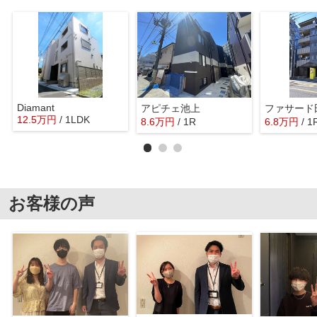
Diamant
アピチェ池上
ファサード
12.5
万
円
/ 1LDK
8.6
万
円
/ 1R
6.8
万
円
/ 1
お客様の声