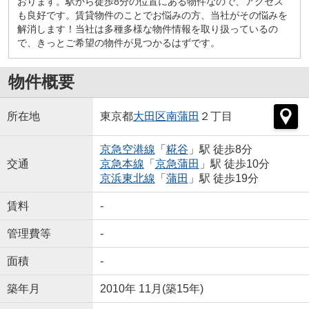
おります。駅から徒歩8分の位置にある物件なので、アクセス
も良好です。賃貸物件のことでお悩みの方、当社がその悩みを
解消します！当社は多種多様な物件情報を取り扱っているの
で、きっとご希望の物件が見つかるはずです。
物件概要
所在地
東京都
大田区
南蒲田
２丁目
京急空港線
「
糀谷
」駅 徒歩8分
交通
京急本線
「
京急蒲田
」駅 徒歩10分
京浜東北線
「
蒲田
」駅 徒歩19分
賃料
-
管理費等
-
面積
-
築年月
2010年 11月(築15年)