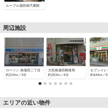
ルーブル蒲田南弐番館
周辺施設
ローソン 南蒲田二丁目
大田南蒲田郵便局
セブンイレ
約224m／3分
約263m／4分
約444m／
エリアの近い物件