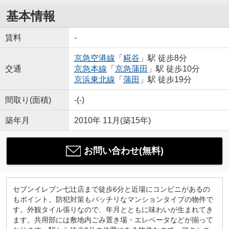
基本情報
賃料
-
京急空港線
「
糀谷
」駅 徒歩8分
交通
京急本線
「
京急蒲田
」駅 徒歩10分
京浜東北線
「
蒲田
」駅 徒歩19分
間取り(面積)
-(-)
築年月
2010年 11月(築15年)
お問い合わせ(無料)
セブンイレブン七辻店まで徒歩6分と近場にコンビニがあるの
もポイント。防犯対策もバッチリなマンションタイプの物件で
す。外観タイル張りなので、年月とともに味わいが生まれてき
ます。共用部には敷地内ごみ置き場・エレベータなどが揃って