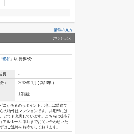
情報の見方
【マンション】
「
糀谷
」駅 徒歩8分
益費
-
年数）
2013年 1月 ( 築13年 )
12階建
ビニがあるのもポイント。地上12階建て
らの物件はマンションです。共用部には
、とても充実しています。こちらは徒歩7
アイディアルホーム 本店までお問い合わせいた
ずはご連絡をお待ちしております。