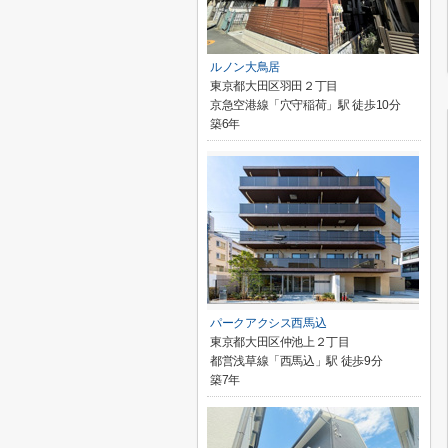
ルノン大鳥居
東京都大田区羽田２丁目
京急空港線「穴守稲荷」駅 徒歩10分
築6年
パークアクシス西馬込
東京都大田区仲池上２丁目
都営浅草線「西馬込」駅 徒歩9分
築7年