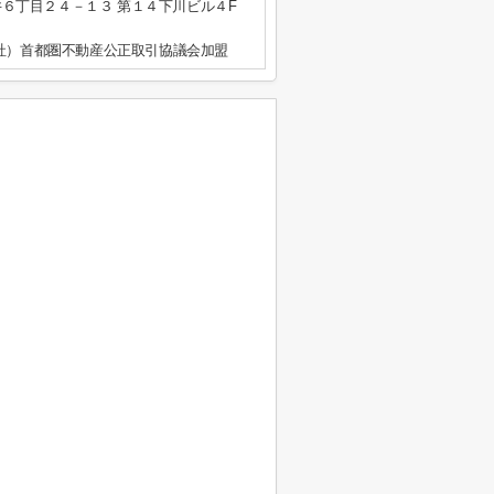
６丁目２４－１３ 第１４下川ビル４F
公社）首都圏不動産公正取引協議会加盟