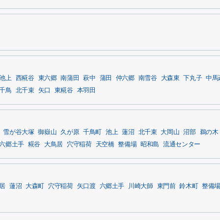
池上
西糀谷
東六郷
南蒲田
萩中
蒲田
仲六郷
南雪谷
大森東
下丸子
中馬
千鳥
北千束
矢口
東糀谷
本羽田
雪が谷大塚
御嶽山
久が原
千鳥町
池上
蓮沼
北千束
大岡山
沼部
鵜の木
六郷土手
糀谷
大鳥居
穴守稲荷
天空橋
整備場
昭和島
流通センター
居
蓮沼
大森町
穴守稲荷
矢口渡
六郷土手
川崎大師
東門前
鈴木町
整備