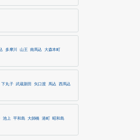
込
多摩川
山王
南馬込
大森本町
下丸子
武蔵新田
矢口渡
馬込
西馬込
場
池上
平和島
大師橋
港町
昭和島