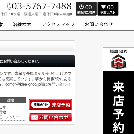
00
00
定休日：
■水曜・隔週火曜日 定休日■年末年始■
にお問い合わせください。
ョンです。素敵な外観タイル張り仕上げのマ
ても充実しています。駅から徒歩7分にある
@ideal-gr.co.jp宛にお問い合わせ
建物
13年
2階建
筋コンクリート