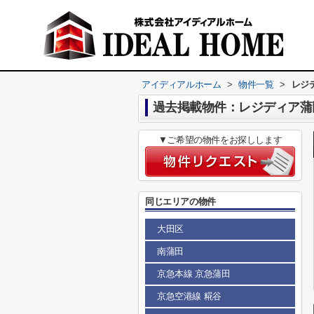
アイディアルホーム
>
物件一覧
>
レジ
過去掲載物件：レジディア蒲
▼ご希望の物件をお探しします
同じエリアの物件
大田区
南蒲田
京急本線 京急蒲田
京急空港線 糀谷