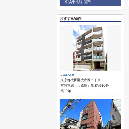
京浜東北線 蒲田
おすすめ物件
passione
東京都大田区大森西５丁目
京急本線「大森町」駅 徒歩10分
築10年