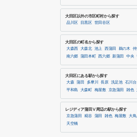
大田区以外の市区町村から探す
品川区
目黒区
世田谷区
大田区の町名から探す
大森西
大森北
池上
西蒲田
鵜の木
仲
南六郷
蒲田本町
西六郷
新蒲田
中央
大田区にある駅から探す
大森
蒲田
多摩川
長原
洗足池
石川台
平和島
大森町
梅屋敷
京急蒲田
雑色
レジディア蒲田Ⅴ周辺の駅から探す
京急蒲田
糀谷
蒲田
雑色
梅屋敷
大鳥
天空橋