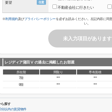
要望
任意
不動産会社に行きたい
※
利用規約
及び
プライバシーポリシー
を必ずお読みください。左記内容に同
い。
未入力項目があります
レジディア蒲田Ⅴ
の過去に掲載したお部屋
所在階
間取り
専有面積
7階
***
***
9階
***
***
から探す
0分以内の賃貸物件