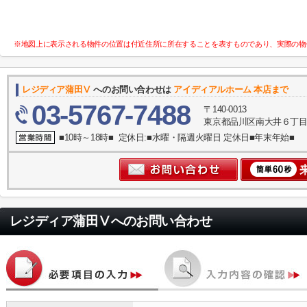
※地図上に表示される物件の位置は付近住所に所在することを表すものであり、実際の物
レジディア蒲田Ⅴ
へのお問い合わせは
アイディアルホーム 本店まで
03-5767-7488
〒140-0013
東京都品川区南大井６丁目
■10時～18時■ 定休日:■水曜・隔週火曜日 定休日■年末年始■
レジディア蒲田Ⅴ
へのお問い合わせ