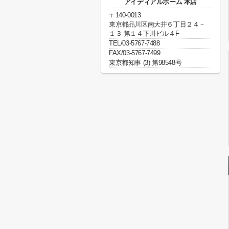
アイディアルホーム 本店
〒140-0013
東京都品川区南大井６丁目２４－
１３ 第１４下川ビル４F
TEL/03-5767-7488
FAX/03-5767-7499
東京都知事 (3) 第98548号