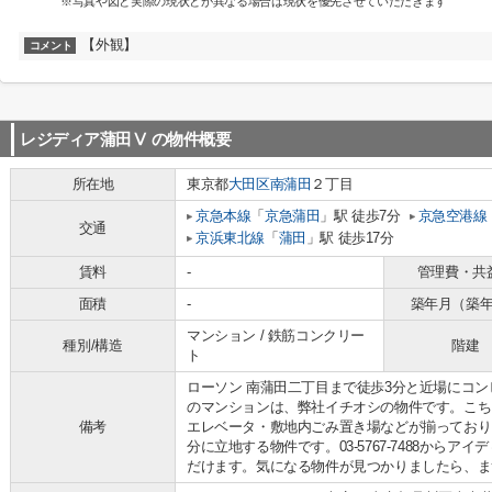
※写真や図と実際の現状とが異なる場合は現状を優先させていただきます
【外観】
コメント
レジディア蒲田Ⅴ
の物件概要
所在地
東京都
大田区
南蒲田
２丁目
京急本線
「
京急蒲田
」駅 徒歩7分
京急空港線
交通
京浜東北線
「
蒲田
」駅 徒歩17分
賃料
-
管理費・共
面積
-
築年月（築
マンション / 鉄筋コンクリー
種別/構造
階建
ト
ローソン 南蒲田二丁目まで徒歩3分と近場にコン
のマンションは、弊社イチオシの物件です。こち
備考
エレベータ・敷地内ごみ置き場などが揃っており
分に立地する物件です。03-5767-7488から
だけます。気になる物件が見つかりましたら、ま