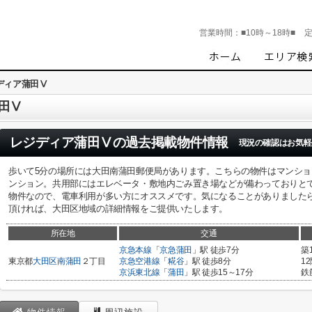
営業時間：
■10時～18時■
ディア蒲田Ⅴ
田Ⅴ
レジディア蒲田Ⅴ
の過去掲載物件情報
現況の確認はお気軽
歩いて5分の場所には大田南蒲田郵便局があります。こちらの物件はマンシ
ンション。共用部にはエレベータ・敷地内ごみ置き場などが備わっておりと
物件なので、電車利用が多い方にオススメです。気になることがありましたら、oomori
頂ければ、大田区地域の詳細情報をご提供いたします。
所在地
交通
京急本線
「
京急蒲田
」駅 徒歩7分
築
東京都
大田区
南蒲田
２丁目
京急空港線
「
糀谷
」駅 徒歩8分
1
京浜東北線
「
蒲田
」駅 徒歩15～17分
鉄