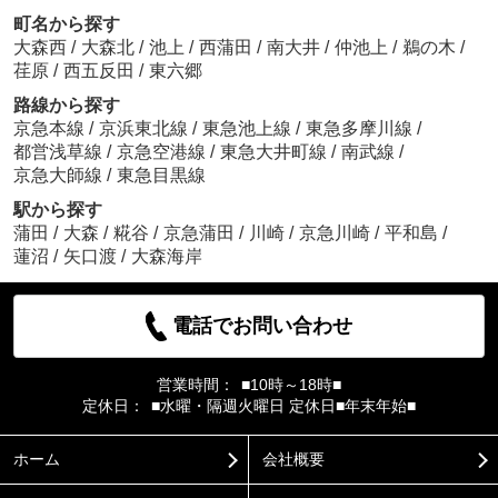
町名から探す
大森西
/
大森北
/
池上
/
西蒲田
/
南大井
/
仲池上
/
鵜の木
/
荏原
/
西五反田
/
東六郷
路線から探す
京急本線
/
京浜東北線
/
東急池上線
/
東急多摩川線
/
都営浅草線
/
京急空港線
/
東急大井町線
/
南武線
/
京急大師線
/
東急目黒線
駅から探す
蒲田
/
大森
/
糀谷
/
京急蒲田
/
川崎
/
京急川崎
/
平和島
/
蓮沼
/
矢口渡
/
大森海岸
電話でお問い合わせ
営業時間：
■10時～18時■
定休日：
■水曜・隔週火曜日 定休日■年末年始■
ホーム
会社概要