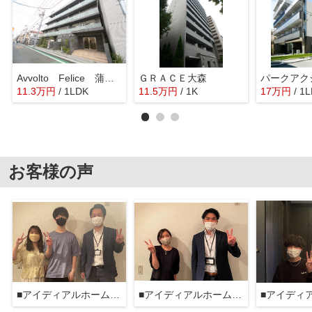
Avvolto Felice 蒲田South
ＧＲＡＣＥ大森
パークアク
11.3
万
円
/ 1LDK
11.5
万
円
/ 1K
17
万
円
/ 1
お客様の声
■アイディアルホーム大森本店■
■アイディアルホーム大森本店■