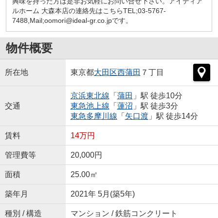
興味を持った方は是非お気軽にお問い合せ下さい。アイディア
ルホーム 大森本店の連絡先はこちらTEL;03-5767-
7488,Mail;oomori@ideal-gr.co.jpです。
物件概要
所在地
東京都
大田区
西蒲田
７丁目
京浜東北線
「
蒲田
」駅 徒歩10分
交通
東急池上線
「
蓮沼
」駅 徒歩3分
東急多摩川線
「
矢口渡
」駅 徒歩14分
賃料
14万円
管理費等
20,000円
面積
25.00㎡
築年月
2021年 5月(築5年)
種別 / 構造
マンション / 鉄筋コンクリート