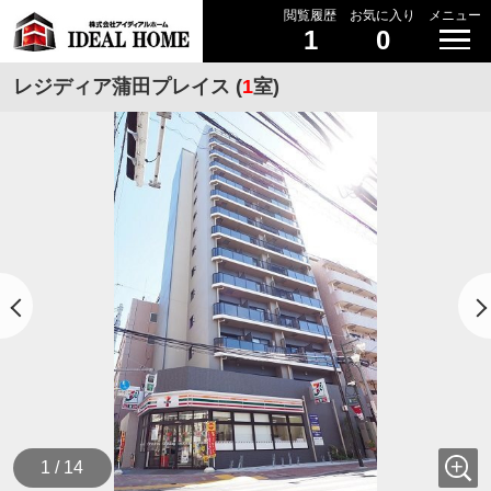
閲覧履歴
お気に入り
メニュー
1
0
レジディア蒲田プレイス (
1
室)
1 / 14