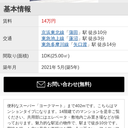
基本情報
賃料
14万円
京浜東北線
「
蒲田
」駅 徒歩10分
交通
東急池上線
「
蓮沼
」駅 徒歩3分
東急多摩川線
「
矢口渡
」駅 徒歩14分
間取り(面積)
1DK(25.00㎡)
築年月
2021年 5月(築5年)
お問い合わせ(無料)
便利なスーパー「ヨークマート」まで402mです。こちらはマ
ンションタイプになります。14階建てのマンションを是非ご覧
ください。共用部にはエレベータ・敷地内ごみ置き場などが揃
っております。魅力的な駅近の物件で、駅まで徒歩10分です。