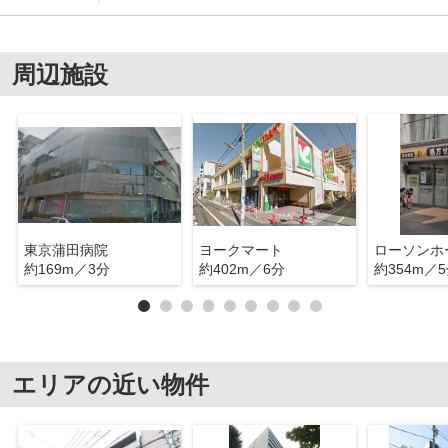
周辺施設
東京蒲田病院
ヨークマート
約169m／3分
約402m／6分
約354m／
エリアの近い物件