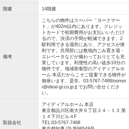
階建
14階建
こちらの物件はスーパー「ヨークマー
ト」が402m以内にあります。クレジッ
トカードで初期費用がお支払いいただけ
るので、決済の手間が軽減できます。2
駅利用できる場所にあり、アクセスが便
利です。共用部には敷地内ごみ置き場・
備考
エレベータなどが備わっておりとても充
実しています。利便性の高い徒歩10分の
物件です。地域密着型のアイディアルホ
ーム 本店だからこそご提案できる物件が
御座います。是非、03-5767-7488/oomor
i@ideal-gr.co.jpまでお問い合せくださ
い。
アイディアルホーム 本店
東京都品川区南大井６丁目２４－１３ 第
１４下川ビル４F
取扱会社
TEL:03-5767-7488
東京都知事 (3) 第98548号