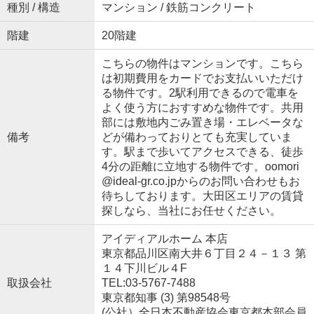
種別 / 構造
マンション / 鉄筋コンクリート
階建
20階建
こちらの物件はマンションです。こちら
は初期費用をカードでお支払いいただけ
る物件です。2駅利用できるので電車を
よく使う方におすすめな物件です。共用
部には敷地内ごみ置き場・エレベータな
備考
どが備わっておりとても充実していま
す。駅まで歩いてアクセスできる、徒歩
4分の距離に立地する物件です。oomori
@ideal-gr.co.jpからのお問い合わせもお
待ちしております。大田区エリアの賃貸
探しなら、当社にお任せください。
アイディアルホーム 本店
東京都品川区南大井６丁目２４－１３ 第
１４下川ビル４F
取扱会社
TEL:03-5767-7488
東京都知事 (3) 第98548号
(公社）全日本不動産協会東京都本部会員