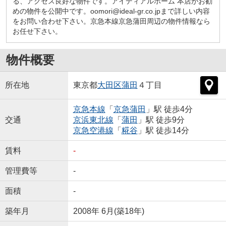
る、アクセス良好な物件です。アイディアルホーム 本店がお勧
めの物件を公開中です。oomori@ideal-gr.co.jpまで詳しい内容
をお問い合わせ下さい。京急本線京急蒲田周辺の物件情報なら
お任せ下さい。
物件概要
所在地
東京都
大田区
蒲田
４丁目
京急本線
「
京急蒲田
」駅 徒歩4分
交通
京浜東北線
「
蒲田
」駅 徒歩9分
京急空港線
「
糀谷
」駅 徒歩14分
賃料
-
管理費等
-
面積
-
築年月
2008年 6月(築18年)