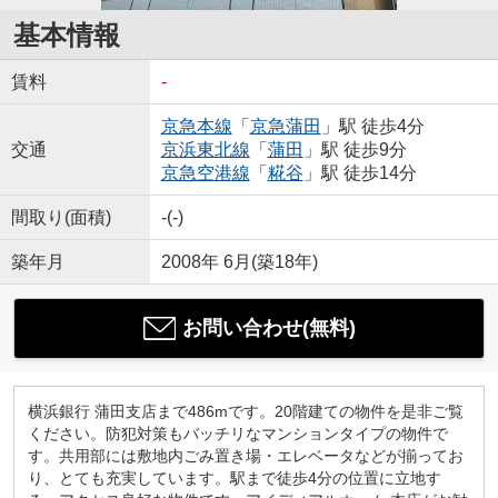
基本情報
賃料
-
京急本線
「
京急蒲田
」駅 徒歩4分
交通
京浜東北線
「
蒲田
」駅 徒歩9分
京急空港線
「
糀谷
」駅 徒歩14分
間取り(面積)
-(-)
築年月
2008年 6月(築18年)
お問い合わせ(無料)
横浜銀行 蒲田支店まで486mです。20階建ての物件を是非ご覧
ください。防犯対策もバッチリなマンションタイプの物件で
す。共用部には敷地内ごみ置き場・エレベータなどが揃ってお
り、とても充実しています。駅まで徒歩4分の位置に立地す