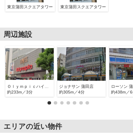
東京蒲田スクエアタワー
東京蒲田スクエアタワー
周辺施設
Ｏｌｙｍｐｉｃハイパーストア・蒲田店
ジョナサン 蒲田店
ローソン 
約233m／3分
約305m／4分
約438m／
エリアの近い物件