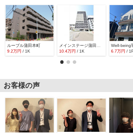
ルーブル蒲田本町
メインステージ蒲田Ⅵエグザ
Well-bein
9.2
万
円
/ 1K
10.4
万
円
/ 1K
6.7
万
円
/ 1
お客様の声