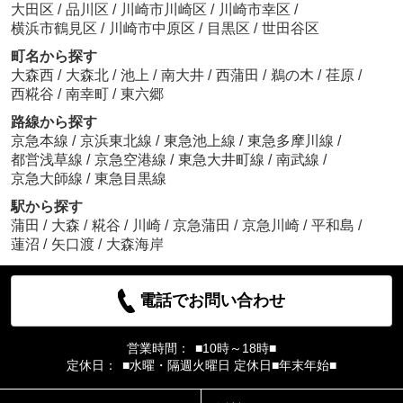
大田区
/
品川区
/
川崎市川崎区
/
川崎市幸区
/
横浜市鶴見区
/
川崎市中原区
/
目黒区
/
世田谷区
町名から探す
大森西
/
大森北
/
池上
/
南大井
/
西蒲田
/
鵜の木
/
荏原
/
西糀谷
/
南幸町
/
東六郷
路線から探す
京急本線
/
京浜東北線
/
東急池上線
/
東急多摩川線
/
都営浅草線
/
京急空港線
/
東急大井町線
/
南武線
/
京急大師線
/
東急目黒線
駅から探す
蒲田
/
大森
/
糀谷
/
川崎
/
京急蒲田
/
京急川崎
/
平和島
/
蓮沼
/
矢口渡
/
大森海岸
電話でお問い合わせ
営業時間：
■10時～18時■
定休日：
■水曜・隔週火曜日 定休日■年末年始■