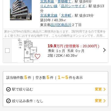
京急本線
「
青物横丁
」駅 徒歩6分
りんかい線
「
品川シーサイド
」駅 徒歩13
分
京浜東北線
「
大井町
」駅 徒歩19分
築10年 / 40.39㎡
東京都
品川区
南品川
２丁目
家から376mの場所に南品川二郵便局があります。2駅利用できるので電車を
よく使う方におすすめな物件です。こちらの物件はマンションです。共用部
にはエレベータ・敷地内ごみ置き場など...
19.9
万
円
(管理費等：20,000円 )
1ヶ月
0ヶ月
敷金
礼金
2階 / 2DK / 40.39㎡
5
5
1～5
該当物件数
件
空き数
件
件を表示
駅で絞り込む
変更
変更
絞り込み条件：
なし