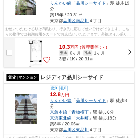
りんかい線
「
品川シーサイド
」駅 徒歩19
分
築18年 / 20.31㎡
東京都
品川区
南品川
４丁目
お使いいただける駅は2駅あり、行き先に応じて使い分けができます。こち
らの物件では初期費用をカードでお支払いいただけます。外観タイル張り
は、汚れが付きにくいのでいつまでも綺麗...
10.3
万
円
(管理費等：- )
0ヶ月
1ヶ月
敷金
礼金
3階 / 1K / 20.31㎡
レジディア品川シーサイド
賃貸 | マンション
敷0
礼0
12.8
万円
りんかい線
「
品川シーサイド
」駅 徒歩8
分
京急本線
「
青物横丁
」駅 徒歩6分
京浜東北線
「
大井町
」駅 徒歩18分
築8年 / 20.06㎡
東京都
品川区
東品川
４丁目