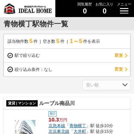
閲覧履歴
お気に入り
メニュー
0
0
青物横丁駅物件一覧
5
5
1～5
該当物件数
件
空き数
件
件を表示
駅で絞り込む
変更
変更
絞り込み条件：
なし
ルーブル南品川
賃貸 | マンション
敷0
10.3
万円
京急本線
「
青物横丁
」駅 徒歩10分
京浜東北線
「
大井町
」駅 徒歩15分