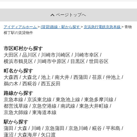
ページトップへ
アイディアルホーム
>
(賃貸)路線・駅から探す
>
京浜急行電鉄京急本線
>
青物
横丁駅の賃貸物件
市区町村から探す
大田区
/
品川区
/
川崎市川崎区
/
川崎市幸区
/
横浜市鶴見区
/
川崎市中原区
/
目黒区
/
世田谷区
町名から探す
大森西
/
大森北
/
池上
/
南大井
/
西蒲田
/
荏原
/
仲池上
/
鵜の木
/
西糀谷
/
西五反田
路線から探す
京急本線
/
京浜東北線
/
東急池上線
/
東急多摩川線
/
都営浅草線
/
京急空港線
/
南武線
/
東急大井町線
/
京急大師線
/
東海道本線
駅から探す
蒲田
/
大森
/
川崎
/
京急蒲田
/
京急川崎
/
糀谷
/
平和島
/
蓮沼
/
大森海岸
/
矢口渡