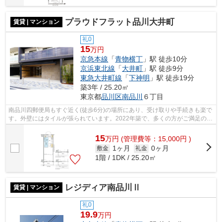
プラウドフラット品川大井町
賃貸 | マンション
礼0
15
万円
京急本線
「
青物横丁
」駅 徒歩10分
京浜東北線
「
大井町
」駅 徒歩9分
東急大井町線
「
下神明
」駅 徒歩19分
築3年 / 25.20㎡
東京都
品川区
南品川
６丁目
南品川四郵便局もすぐ近く(徒歩6分)の場所にあり、受け取りや手続きも楽で
す。外壁にはタイルが張られています。2022年築で、多くの方がご満足の物
件はこちらです。電車移動の多い方に...
15
万
円
(管理費等：15,000円 )
1ヶ月
0ヶ月
敷金
礼金
1階 / 1DK / 25.20㎡
レジディア南品川Ⅱ
賃貸 | マンション
礼0
19.9
万円