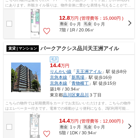
こちらの物件は最寄りのスーパー「イオン品川シーサイド店」が378m以内
にあります。外観タイル張りは、物件全体に豊かな表情を与えることができ
ます。築8年の物件で充実した毎日を過ご...
12.8
万
円
(管理費等：15,000円 )
0ヶ月
0ヶ月
敷金
礼金
7階 / 1R / 20.06㎡
パークアクシス品川天王洲アイル
賃貸 | マンション
礼0
14.4
万円
りんかい線
「
天王洲アイル
」駅 徒歩8分
京急本線
「
新馬場
」駅 徒歩16分
京急本線
「
青物横丁
」駅 徒歩15分
築1年 / 30.94㎡
東京都
品川区
東品川
３丁目
こちらの物件では初期費用をカードでお支払いいただけます。こちらの物件
はエレベーター付きです。電車での移動がより便利になる、2駅利用可能な
マンションです。駅から徒歩8分の物件...
14.4
万
円
(管理費等：12,000円 )
1ヶ月
0ヶ月
敷金
礼金
5階 / 1DK / 30.94㎡