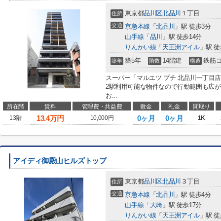
東京都
品川区
北品川
１丁目
住所
交通
京急本線
「
北品川
」駅 徒歩3分
山手線
「
品川
」駅 徒歩14分
りんかい線
「
天王洲アイル
」駅 徒
築5年
14階建
鉄筋
築年
階数
構造
スーパー「マルエツ プチ 北品川一丁目店
2駅利用可能な物件なので行動範囲も広
お...
所在階
賃料
管理費・共益費
敷金
礼金
間取り
13.4
万円
0ヶ月
0ヶ月
13階
10,000円
1K
アイディ御殿山ヒルズトップ
東京都
品川区
北品川
３丁目
住所
交通
京急本線
「
北品川
」駅 徒歩4分
山手線
「
大崎
」駅 徒歩17分
りんかい線
「
天王洲アイル
」駅 徒