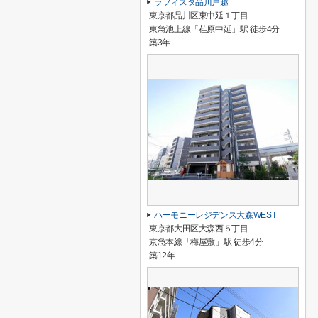
ラフィスタ品川戸越
東京都品川区東中延１丁目
東急池上線「荏原中延」駅 徒歩4分
築3年
ハーモニーレジデンス大森WEST
東京都大田区大森西５丁目
京急本線「梅屋敷」駅 徒歩4分
築12年