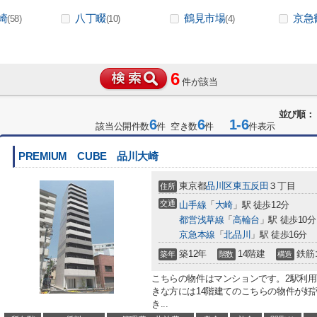
崎
八丁畷
鶴見市場
京急
(58)
(10)
(4)
6
件が該当
並び順：
6
6
1-6
該当公開件数
件 空き数
件
件表示
PREMIUM CUBE 品川大崎
東京都
品川区
東五反田
３丁目
住所
交通
山手線
「
大崎
」駅 徒歩12分
都営浅草線
「
高輪台
」駅 徒歩10分
京急本線
「
北品川
」駅 徒歩16分
築12年
14階建
鉄筋
築年
階数
構造
こちらの物件はマンションです。2駅利
きな方には14階建てのこちらの物件が好
き...