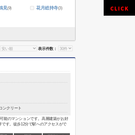
鶴見
花月総持寺
(9)
(3)
表示件数：
コンクリート
用可能のマンションです。高層建築がお好
評です。徒歩12分で駅へのアクセスがで