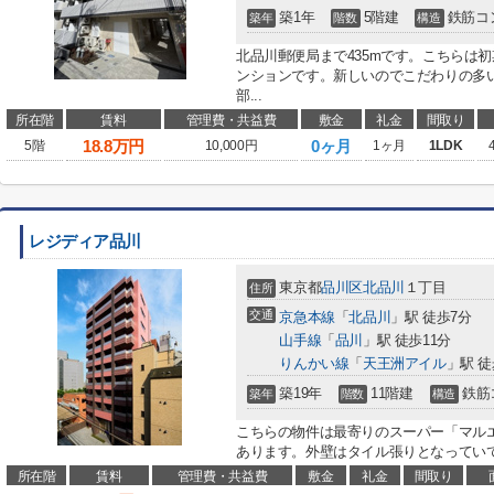
築1年
5階建
鉄筋コ
築年
階数
構造
北品川郵便局まで435mです。こちらは
ンションです。新しいのでこだわりの多
部...
所在階
賃料
管理費・共益費
敷金
礼金
間取り
18.8
万円
0ヶ月
5階
10,000円
1ヶ月
1LDK
レジディア品川
東京都
品川区
北品川
１丁目
住所
交通
京急本線
「
北品川
」駅 徒歩7分
山手線
「
品川
」駅 徒歩11分
りんかい線
「
天王洲アイル
」駅 徒
築19年
11階建
鉄筋
築年
階数
構造
こちらの物件は最寄りのスーパー「マルエツ
あります。外壁はタイル張りとなっていて
所在階
賃料
管理費・共益費
敷金
礼金
間取り