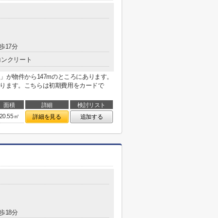
歩17分
コンクリート
」が物件から147mのところにあります。
がります。こちらは初期費用をカードで
面積
詳細
検討リスト
20.55㎡
詳細を見る
追加する
歩18分