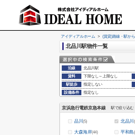
アイディアルホーム
>
(賃貸)路線・駅か
北品川駅物件一覧
沿線
北品川駅
賃料
下限なし～上限なし
駅徒歩
指定しない
設備条件
指定なし
京浜急行電鉄京急本線
駅で絞り込む
品川
北品川
(5)
大森海岸
平和島
(44)