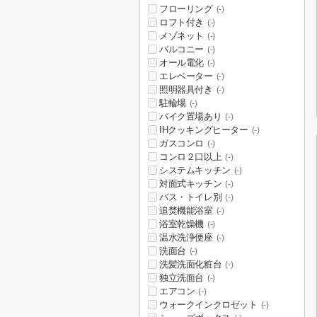
フローリング
(-)
ロフト付き
(-)
メゾネット
(-)
バルコニー
(-)
オール電化
(-)
エレベーター
(-)
照明器具付き
(-)
駐輪場
(-)
バイク置場あり
(-)
IHクッキングヒーター
(-)
ガスコンロ
(-)
コンロ２口以上
(-)
システムキッチン
(-)
対面式キッチン
(-)
バス・トイレ別
(-)
追焚機能浴室
(-)
浴室乾燥機
(-)
温水洗浄便座
(-)
洗面台
(-)
洗髪洗面化粧台
(-)
独立洗面台
(-)
エアコン
(-)
ウォークインクロゼット
(-)