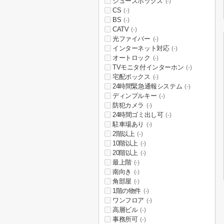
シューズボックス
(-)
CS
(-)
BS
(-)
CATV
(-)
光ファイバー
(-)
インターネット対応
(-)
オートロック
(-)
TVモニタ付インターホン
(-)
宅配ボックス
(-)
24時間緊急通報システム
(-)
ディンプルキー
(-)
防犯カメラ
(-)
24時間ゴミ出し可
(-)
駐車場あり
(-)
2階以上
(-)
10階以上
(-)
20階以上
(-)
最上階
(-)
南向き
(-)
角部屋
(-)
1階の物件
(-)
ワンフロア
(-)
高層ビル
(-)
事務所可
(-)