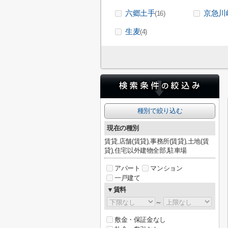
六郷土手
京急川
(16)
生麦
(4)
種別で絞り込む
現在の種別
賃貸,店舗(賃貸),事務所(賃貸),土地(賃
貸),住宅以外建物全部,駐車場
アパート
マンション
一戸建て
▼賃料
～
敷金・保証金なし