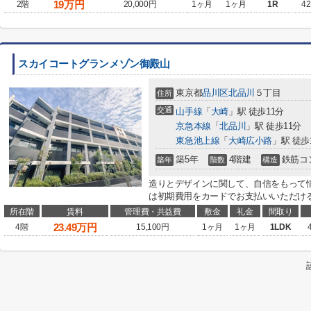
19
万円
2階
20,000円
1ヶ月
1ヶ月
1R
42
スカイコートグランメゾン御殿山
東京都
品川区
北品川
５丁目
住所
交通
山手線
「
大崎
」駅 徒歩11分
京急本線
「
北品川
」駅 徒歩11分
東急池上線
「
大崎広小路
」駅 徒歩
築5年
4階建
鉄筋コ
築年
階数
構造
造りとデザインに関して、自信をもって
は初期費用をカードでお支払いいただける
所在階
賃料
管理費・共益費
敷金
礼金
間取り
23.49
万円
4階
15,100円
1ヶ月
1ヶ月
1LDK