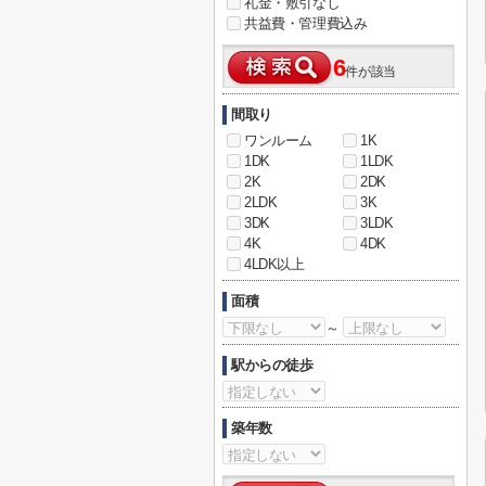
礼金・敷引なし
共益費・管理費込み
6
件が該当
間取り
ワンルーム
1K
1DK
1LDK
2K
2DK
2LDK
3K
3DK
3LDK
4K
4DK
4LDK以上
面積
～
駅からの徒歩
築年数