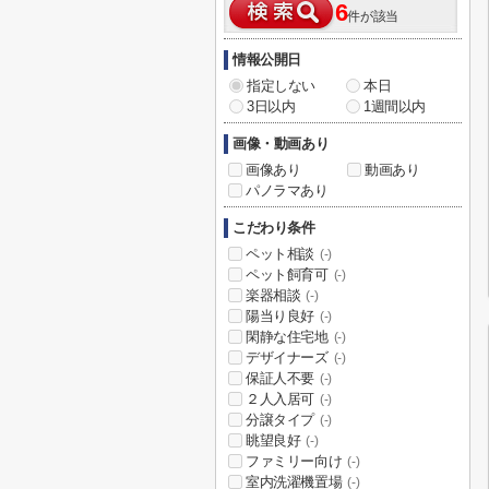
6
件が該当
情報公開日
指定しない
本日
3日以内
1週間以内
画像・動画あり
画像あり
動画あり
パノラマあり
こだわり条件
ペット相談
(-)
ペット飼育可
(-)
楽器相談
(-)
陽当り良好
(-)
閑静な住宅地
(-)
デザイナーズ
(-)
保証人不要
(-)
２人入居可
(-)
分譲タイプ
(-)
眺望良好
(-)
ファミリー向け
(-)
室内洗濯機置場
(-)