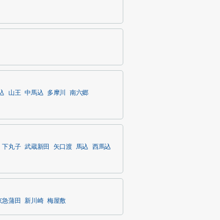
込
山王
中馬込
多摩川
南六郷
下丸子
武蔵新田
矢口渡
馬込
西馬込
京急蒲田
新川崎
梅屋敷