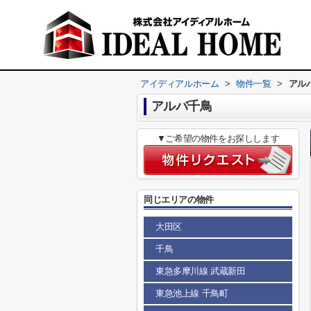
アイディアルホーム
>
物件一覧
>
アル
アルバ千鳥
▼ご希望の物件をお探しします
同じエリアの物件
大田区
千鳥
東急多摩川線 武蔵新田
東急池上線 千鳥町