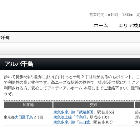
営業時間：
■10時～18時■
バ千鳥
アルバ千鳥
歩いて徒歩5分の場所にまいばすけっと千鳥２丁目店があるのもポイント。こ
で利便性の高い物件です。高ニーズな駅近の物件で、徒歩5分で駅に行くこ
利用される方、安心してアイディアルホーム 本店にまでご連絡下さい。疑問点等をoomo
うぞ。
所在地
交通
東急多摩川線
「
武蔵新田
」駅 徒歩5分
築
東京都
大田区
千鳥
２丁目
東急池上線
「
千鳥町
」駅 徒歩10分
2
東急多摩川線
「
矢口渡
」駅 徒歩10分
木