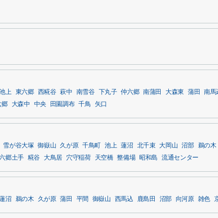
池上
東六郷
西糀谷
萩中
南雪谷
下丸子
仲六郷
南蒲田
大森東
蒲田
南馬
六郷
大森中
中央
田園調布
千鳥
矢口
雪が谷大塚
御嶽山
久が原
千鳥町
池上
蓮沼
北千束
大岡山
沼部
鵜の木
六郷土手
糀谷
大鳥居
穴守稲荷
天空橋
整備場
昭和島
流通センター
蓮沼
鵜の木
久が原
蒲田
平間
御嶽山
西馬込
鹿島田
沼部
向河原
雑色