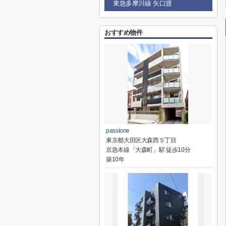
東急多摩川線 矢口渡
おすすめ物件
passione
東京都大田区大森西５丁目
京急本線「大森町」駅 徒歩10分
築10年