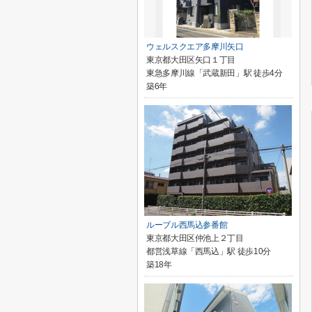
ウェルスクエア多摩川矢口
東京都大田区矢口１丁目
東急多摩川線「武蔵新田」駅 徒歩4分
築6年
ルーブル西馬込参番館
東京都大田区仲池上２丁目
都営浅草線「西馬込」駅 徒歩10分
築18年