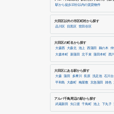
駅から徒歩10分以内の賃貸物件
大田区以外の市区町村から探す
品川区
目黒区
世田谷区
大田区の町名から探す
大森西
大森北
池上
西蒲田
鵜の木
仲
大森本町
新蒲田
北千束
蒲田本町
西
大田区にある駅から探す
大森
蒲田
多摩川
長原
洗足池
石川台
平和島
大森町
梅屋敷
京急蒲田
雑色
アルバ千鳥周辺の駅から探す
武蔵新田
矢口渡
千鳥町
池上
下丸子