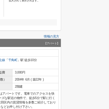
拡大されて表示されます。
情報の見方
【アパート】
上線
「
千鳥町
」駅 徒歩10分
益費
3,000円
年数）
2004年 6月 ( 築22年 )
2階建
件はアパートです。電車でのアクセスを快
ーズな駅近の物件で、徒歩5分で駅に行く
大田区内の賃貸情報を多数ご紹介しており
やこだわりなどお申し付け下さい。