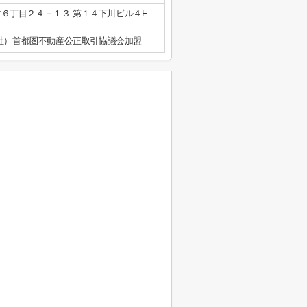
６丁目２４－１３ 第１４下川ビル４F
公社）首都圏不動産公正取引協議会加盟