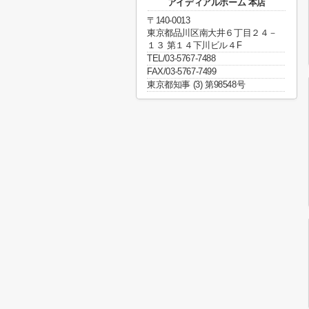
アイディアルホーム 本店
〒140-0013
東京都品川区南大井６丁目２４－
１３ 第１４下川ビル４F
TEL/03-5767-7488
FAX/03-5767-7499
東京都知事 (3) 第98548号