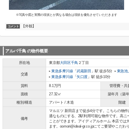
※写真や図と実際の現状とが異なる場合は現状を優先させていただきます
【外観】
コメント
アルバ千鳥
の物件概要
所在地
東京都
大田区
千鳥
２丁目
東急多摩川線
「
武蔵新田
」駅 徒歩5分
東急池
交通
東急多摩川線
「
矢口渡
」駅 徒歩10分
賃料
8.1万円
管理費・共
面積
27.32㎡
築年月（築
種別/構造
アパート / 木造
階建
マルエツ 新田店まで徒歩4分です。こちらの物
適なものにする、2駅利用可能な物件です。高ニ
備考
ことができます。アイディアルホーム 本店では
ます。oomori@ideal-gr.co.jpにてご要望