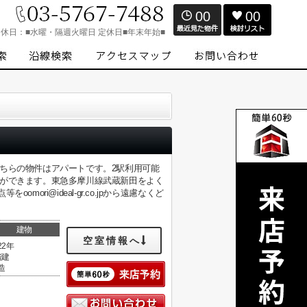
00
00
定休日：
■水曜・隔週火曜日 定休日■年末年始■
ちらの物件はアパートです。2駅利用可能
とができます。東急多摩川線武蔵新田をよく
ri@ideal-gr.co.jpから遠慮なくど
建物
空室情報へ
22年
階建
造