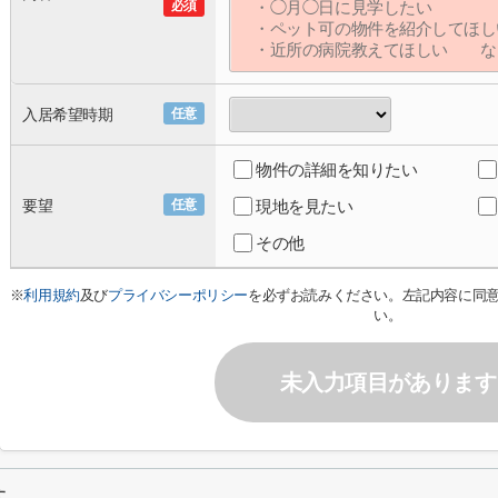
必須
入居希望時期
任意
物件の詳細を知りたい
要望
任意
現地を見たい
その他
※
利用規約
及び
プライバシーポリシー
を必ずお読みください。左記内容に同
い。
未入力項目があります
す