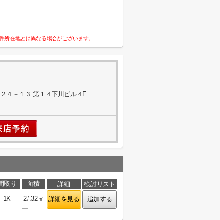
件所在地とは異なる場合がございます。
２４－１３ 第１４下川ビル４F
間取り
面積
詳細
検討リスト
1K
27.32㎡
詳細を見る
追加する