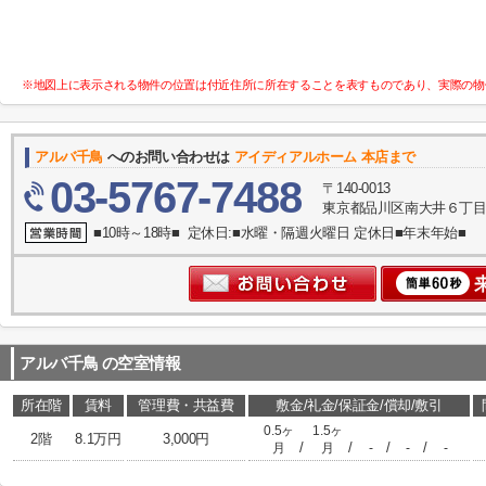
※地図上に表示される物件の位置は付近住所に所在することを表すものであり、実際の物
アルバ千鳥
へのお問い合わせは
アイディアルホーム 本店まで
03-5767-7488
〒140-0013
東京都品川区南大井６丁目
■10時～18時■ 定休日:■水曜・隔週火曜日 定休日■年末年始■
アルバ千鳥
の空室情報
所在階
賃料
管理費・共益費
敷金/礼金/保証金/償却/敷引
0.5ヶ
1.5ヶ
2階
8.1万円
3,000円
/
/
/
/
月
月
-
-
-